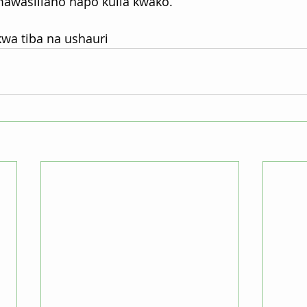
awasiliano hapo kulia kwako.
wa tiba na ushauri 