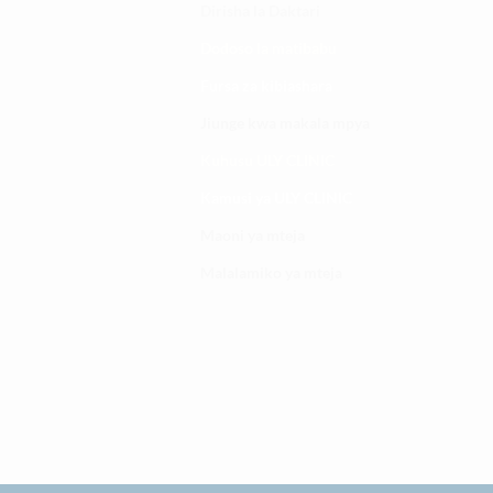
Dirisha la Daktari
Dodoso la matibabu
Fursa za kibiashara
Jiunge kwa makala mpya
Kuhusu ULY CLINIC
Kamusi ya ULY CLINIC
Maoni ya mteja
Malalamiko ya mteja