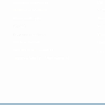
Matangazo na udhamini
ULY C
​Matibabu ya nyumbani
Vifup
Maono na dira yetu
Tiket
Pata tiba
Vifur
Programu za mafunzo
Viko
Sheria na masharti
Wasi
Tafiti ULY CLINIC Swahili AI
Uchu
Tangazo la Tafiti ULY CLINIC Swahili AI