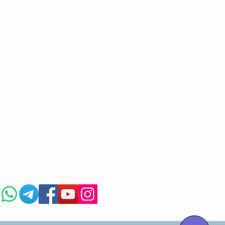
LINIC project 100,00
0
isho tiba
i ya matibabu
ushi vya tiba
kotoo vya Afya
liana nasi
kuaji Historia CME