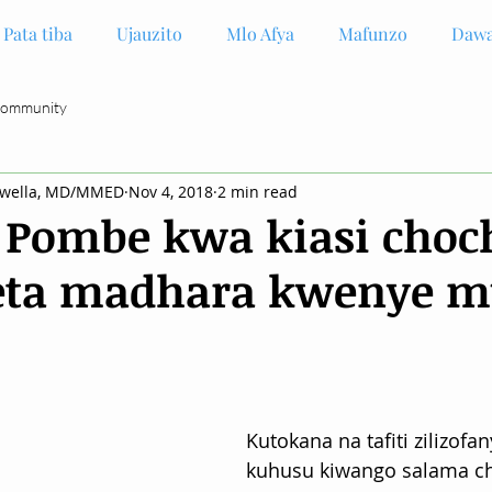
Pata tiba
Ujauzito
Mlo Afya
Mafunzo
Dawa
Community
gwella, MD/MMED
Nov 4, 2018
2 min read
Pombe kwa kiasi choc
leta madhara kwenye m
Kutokana na tafiti zilizofa
kuhusu kiwango salama c