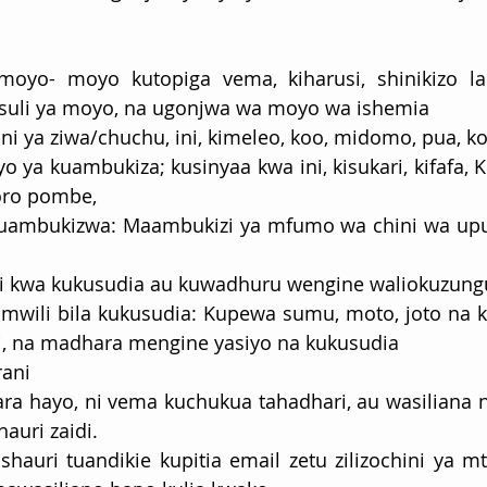
oyo- moyo kutopiga vema, kiharusi, shinikizo la
suli ya moyo, na ugonjwa wa moyo wa ishemia
ani ya ziwa/chuchu, ini, kimeleo, koo, midomo, pua, k
o ya kuambukiza; kusinyaa kwa ini, kisukari, kifafa,
oro pombe, 
uambukizwa: Maambukizi ya mfumo wa chini wa upum
li kwa kukusudia au kuwadhuru wengine waliokuzung
mwili bila kukusudia: Kupewa sumu, moto, joto na ku
i, na madhara mengine yasiyo na kukusudia
rani
a hayo, ni vema kuchukua tahadhari, au wasiliana n
auri zaidi.