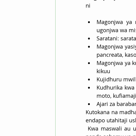
ni
Magonjwa ya m
ugonjwa wa mi
Saratani: sarat
Magonjwa yasiy
pancreata, kas
Magonjwa ya k
kikuu
Kujidhuru mwi
Kudhurika kwa 
moto, kufiamaj
Ajari za baraba
Kutokana na madhar
endapo utahitaji ush
 Kwa maswali au ushauri tuandikie kupitia email zetu zilizochini ya mtandao huu, au 