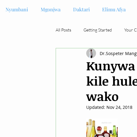
Nyumbani
Mgonjwa
Daktari
Elimu Afya
All Posts
Getting Started
Your 
Dr.Sospeter Man
Kunywa 
kile hu
wako
Updated:
Nov 24, 2018