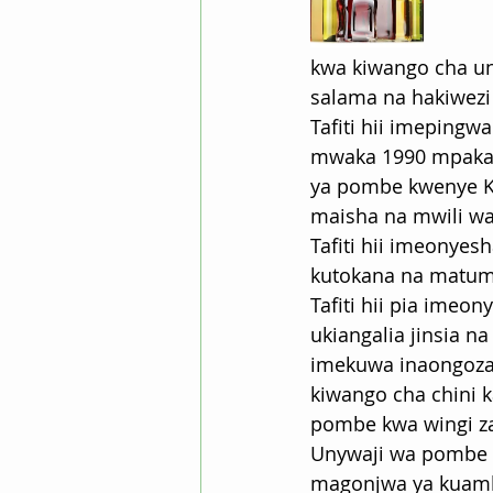
kwa kiwango cha un
salama na hakiwezi
Tafiti hii imepingw
mwaka 1990 mpaka 2
ya pombe kwenye K
maisha na mwili wa
Tafiti hii imeonye
kutokana na matum
Tafiti hii pia ime
ukiangalia jinsia n
imekuwa inaongoza 
kiwango cha chini 
pombe kwa wingi za
Unywaji wa pombe u
magonjwa ya kuambu