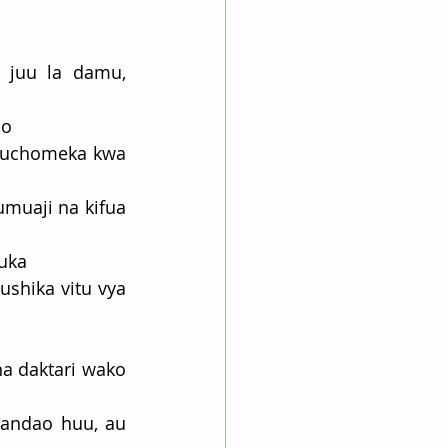
 juu la damu, 
oo
 Kuchomeka kwa 
uaji na kifua 
uka
shika vitu vya 
a daktari wako 