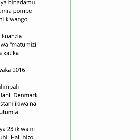
a ya binadamu 
tumia pombe 
ni kiwango 
 kuanzia 
uwa "matumizi 
katika 
waka 2016 
limbali 
uniani. Denmark 
tani ikiwa na 
utumia 
 23 ikiwa ni 
i. Hali hizo 