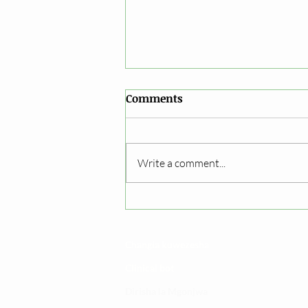
Comments
Write a comment...
Epuka usugu wa vimelea
vya maradhi kwenye dawa
Changia kuwezesha
Clinical bot
Dirisha la Mgonjwa