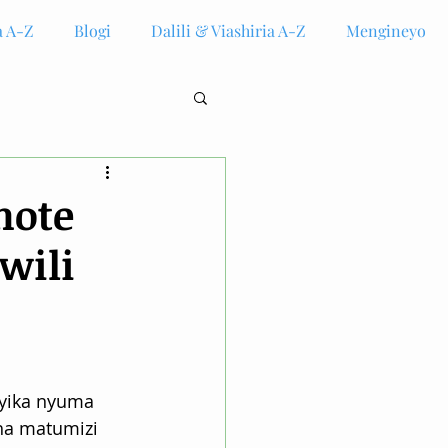
 A-Z
Blogi
Dalili & Viashiria A-Z
Mengineyo
hote
wili
nyika nyuma 
ha matumizi 