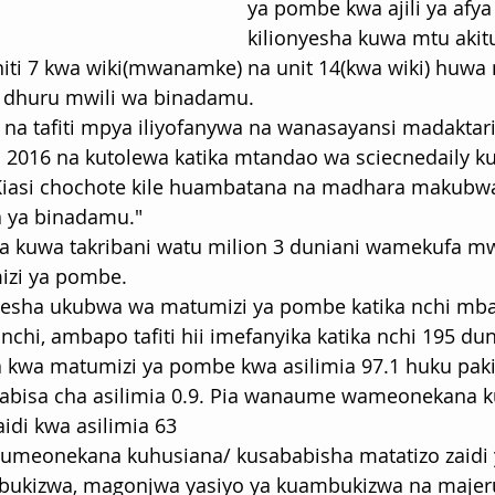
ya pombe kwa ajili ya afy
kilionyesha kuwa mtu aki
iti 7 kwa wiki(mwanamke) na unit 14(kwa wiki) huwa 
 dhuru mwili wa binadamu.
a na tafiti mpya iliyofanywa na wanasayansi madaktari
016 na kutolewa katika mtandao wa sciecnedaily k
iasi chochote kile huambatana na madhara makubwa 
 ya binadamu."
sha kuwa takribani watu milion 3 duniani wamekufa m
izi ya pombe.
onyesha ukubwa wa matumizi ya pombe katika nchi mba
a nchi, ambapo tafiti hii imefanyika katika nchi 195 d
kwa matumizi ya pombe kwa asilimia 97.1 huku pakis
kabisa cha asilimia 0.9. Pia wanaume wameonekana k
idi kwa asilimia 63
meonekana kuhusiana/ kusababisha matatizo zaidi ya
kizwa, magonjwa yasiyo ya kuambukizwa na majeruh