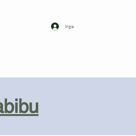
Ingia
abibu