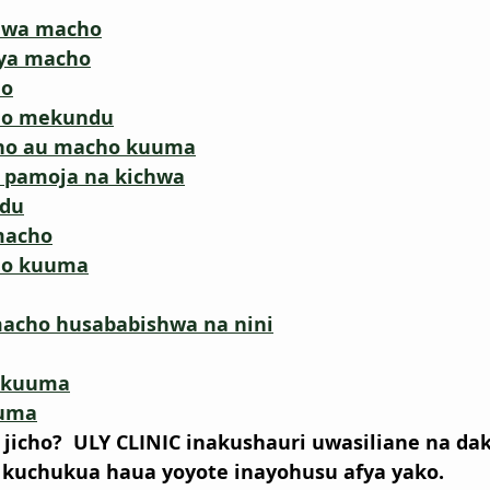
umwa macho
 ya macho
ho
ho mekundu
o au macho kuuma
pamoja na kichwa
du
macho
cho kuuma
acho husababishwa na nini
o kuuma
uuma
icho?  ULY CLINIC inakushauri uwasiliane na dak
a kuchukua haua yoyote inayohusu afya yako.