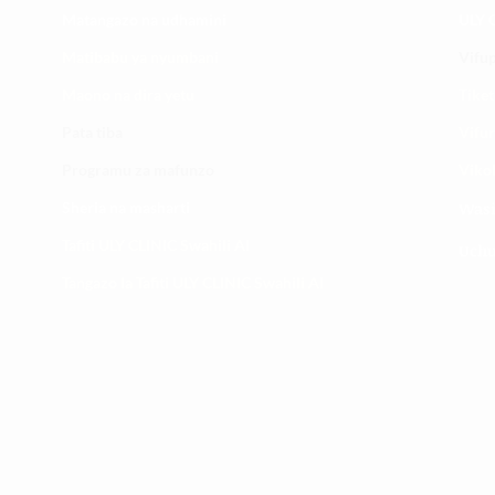
Matangazo na udhamini
ULY C
​Matibabu ya nyumbani
Vifup
Maono na dira yetu
Tiket
Pata tiba
Vifur
Programu za mafunzo
Viko
Sheria na masharti
Wasi
Tafiti ULY CLINIC Swahili AI
Uchu
Tangazo la Tafiti ULY CLINIC Swahili AI