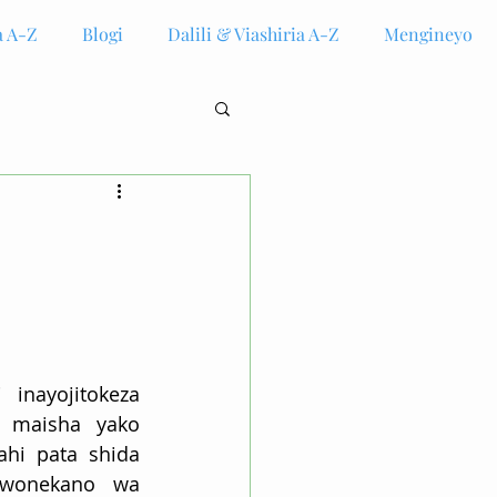
 A-Z
Blogi
Dalili & Viashiria A-Z
Mengineyo
nayojitokeza 
 maisha yako 
i pata shida 
mwonekano wa 