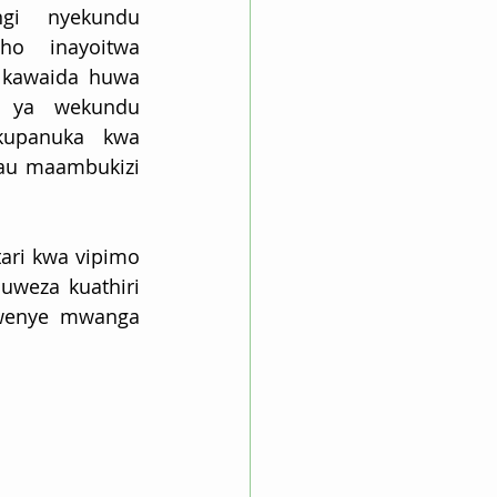
i nyekundu 
o inayoitwa 
kawaida huwa 
 ya wekundu 
upanuka kwa 
au maambukizi 
ri kwa vipimo 
weza kuathiri 
wenye mwanga 