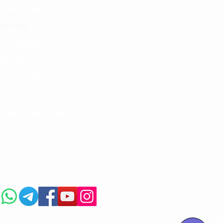
LINIC project 100,00
0
isho tiba
i ya matibabu
ushi vya tiba
kotoo vya Afya
liana nasi
kuaji Historia CME