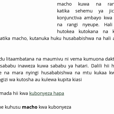
macho kuwa na rang
katika sehemu ya jich
konjunctiva ambayo kwa 
na rangi nyeupe. Hali
hutokea kutokana na k
atika macho, kutanuka huku husababishwa na hali 
ndu litaambatana na maumivu ni vema kumuona dakta
ababu inaweza kuwa sababu ya hatari. Dalili hii hu
te na mara nyingi husababishwa na mtu kukaa k
izi wa kutosha au kulewa kupita kiasi
mada hii kwa 
kubonyeza hapa
ne kuhusu 
macho
 kwa kubonyeza