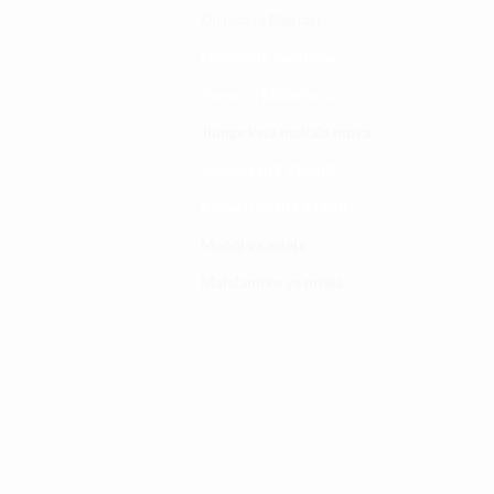
Dirisha la Daktari
Dodoso la matibabu
Fursa za kibiashara
Jiunge kwa makala mpya
Kuhusu ULY CLINIC
Kamusi ya ULY CLINIC
Maoni ya mteja
Malalamiko ya mteja