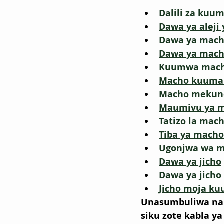
Dalili za ku
Dawa ya aleji
Dawa ya mac
Dawa ya mac
Kuumwa mach
Macho kuuma 
Macho mekun
Maumivu ya 
Tatizo la ma
Tiba ya macho
Ugonjwa wa m
Dawa ya jicho
Dawa ya jich
Jicho moja k
Unasumbuliwa na j
siku zote kabla y