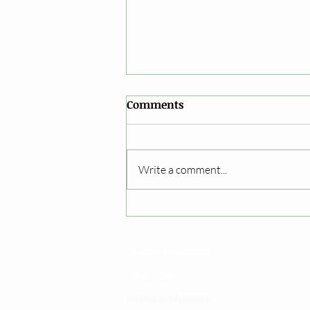
Comments
Write a comment...
Epuka usugu wa vimelea
vya maradhi kwenye dawa
Changia kuwezesha
Clinical bot
Dirisha la Mgonjwa