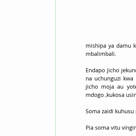
mishipa ya damu k
mbalimbali.
Endapo jicho jeku
na uchunguzi kwa s
jicho moja au yo
mdogo ,kukosa using
Soma zaidi kuhusu 
Pia soma vitu vingi