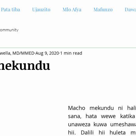
Pata tiba
Ujauzito
Mlo Afya
Mafunzo
Dawa
Community
gwella, MD/MMED
Aug 9, 2020
1 min read
mekundu
Macho mekundu ni hali i
sana, hata wewe katika
unaweza kuwa umeshawah
hii. Dalili hii huleta 