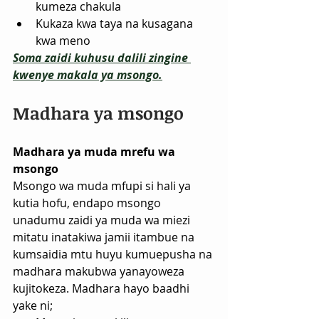
kumeza chakula
Kukaza kwa taya na kusagana 
kwa meno
Soma zaidi kuhusu dalili zingine 
kwenye makala ya msongo.
Madhara ya msongo
Madhara ya muda mrefu wa 
msongo
Msongo wa muda mfupi si hali ya 
kutia hofu, endapo msongo 
unadumu zaidi ya muda wa miezi 
mitatu inatakiwa jamii itambue na 
kumsaidia mtu huyu kumuepusha na 
madhara makubwa yanayoweza 
kujitokeza. Madhara hayo baadhi 
yake ni;