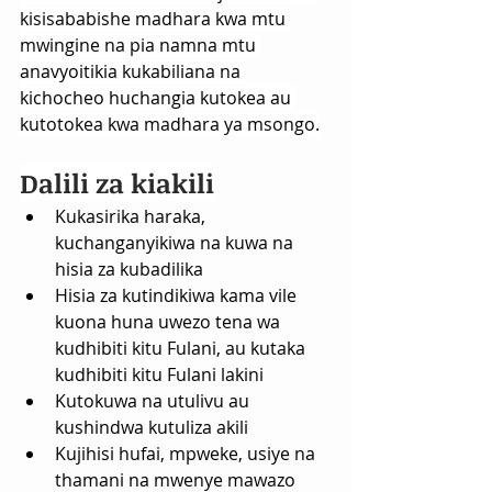
kisisababishe madhara kwa mtu 
mwingine na pia namna mtu 
anavyoitikia kukabiliana na 
kichocheo huchangia kutokea au 
kutotokea kwa madhara ya msongo.
Dalili za kiakili
Kukasirika haraka, 
kuchanganyikiwa na kuwa na 
hisia za kubadilika
Hisia za kutindikiwa kama vile 
kuona huna uwezo tena wa 
kudhibiti kitu Fulani, au kutaka 
kudhibiti kitu Fulani lakini
Kutokuwa na utulivu au 
kushindwa kutuliza akili
Kujihisi hufai, mpweke, usiye na 
thamani na mwenye mawazo 