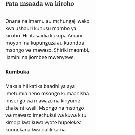
Pata msaada wa kiroho
Onana na imamu au mchungaji wako 
kwa ushauri kuhusu mambo ya 
kiroho. Hii itasaidia kukupa Amani 
moyoni na kupunguza au kuondoa 
msongo wa mawazo. Shiriki maombi, 
jiamini na jiombee mwenyewe.
Kumbuka
Makala hii katika baadhi ya aya 
imetumia neno msongo kumaanisha 
 msongo wa mawazo na kinyume 
chake ni kweli. Msongo na msongo 
wa mawazo imechukuliwa kuwa kitu 
kimoja kwa kuwa vyote hupelekea 
kuonekana kwa dalili kama 