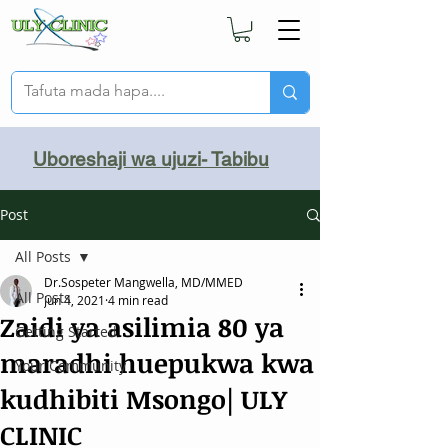
Uboreshaji wa ujuzi- Tabibu
Post
All Posts
Dr.Sospeter Mangwella, MD/MMED
All Posts
Jun 4, 2021
4 min read
Zaidi ya asilimia 80 ya
Getting Started
maradhi huepukwa kwa
Your Community
kudhibiti Msongo| ULY
CLINIC