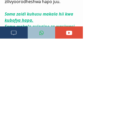
zilivyoorodheshwa hapo juu.
Soma zaidi kuhusu makala hii kwa 
kubofya hapa.
Soma makala nyingine za wasiwasi 
na hofu liyopitiliza kwa 
kubofya 
hapa
Endapo una maswali zaidi na kutaka 
ufafanuzi wasiliana na daktari wako 
au daktari wa ULY CLINIC kwa kupitia 
mawasiliano chini ya tovuti hii.
Rejea za mada hii;
Physiology, Stress Reaction. 
Brianna Chu, et al.
https://www.ncbi.nlm.nih.gov/bo
oks/NBK541120/
. Imechukuliwa 