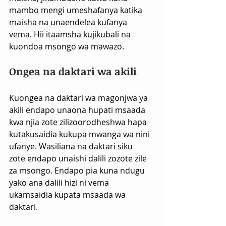
mambo mengi umeshafanya katika 
maisha na unaendelea kufanya 
vema. Hii itaamsha kujikubali na 
kuondoa msongo wa mawazo.
Ongea na daktari wa akili 
Kuongea na daktari wa magonjwa ya 
akili endapo unaona hupati msaada 
kwa njia zote zilizoorodheshwa hapa 
kutakusaidia kukupa mwanga wa nini 
ufanye. Wasiliana na daktari siku 
zote endapo unaishi dalili zozote zile 
za msongo. Endapo pia kuna ndugu 
yako ana dalili hizi ni vema 
ukamsaidia kupata msaada wa 
daktari.