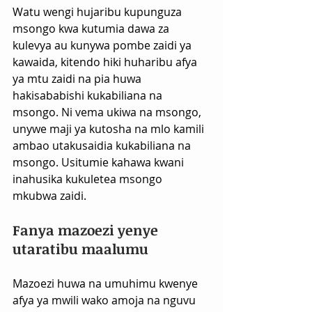
Watu wengi hujaribu kupunguza 
msongo kwa kutumia dawa za 
kulevya au kunywa pombe zaidi ya 
kawaida, kitendo hiki huharibu afya 
ya mtu zaidi na pia huwa 
hakisababishi kukabiliana na 
msongo. Ni vema ukiwa na msongo, 
unywe maji ya kutosha na mlo kamili 
ambao utakusaidia kukabiliana na 
msongo. Usitumie kahawa kwani 
inahusika kukuletea msongo 
mkubwa zaidi.
Fanya mazoezi yenye 
utaratibu maalumu
Mazoezi huwa na umuhimu kwenye 
afya ya mwili wako amoja na nguvu 