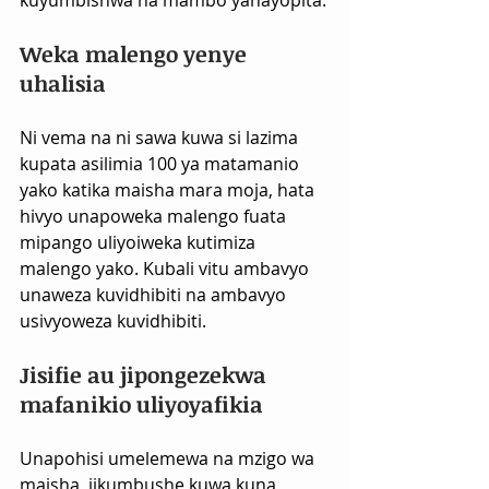
kuyumbishwa na mambo yanayopita.
Weka malengo yenye 
uhalisia
Ni vema na ni sawa kuwa si lazima 
kupata asilimia 100 ya matamanio 
yako katika maisha mara moja, hata 
hivyo unapoweka malengo fuata 
mipango uliyoiweka kutimiza 
malengo yako. Kubali vitu ambavyo 
unaweza kuvidhibiti na ambavyo 
usivyoweza kuvidhibiti.
Jisifie au jipongezekwa 
mafanikio uliyoyafikia
Unapohisi umelemewa na mzigo wa 
maisha, jikumbushe kuwa kuna 