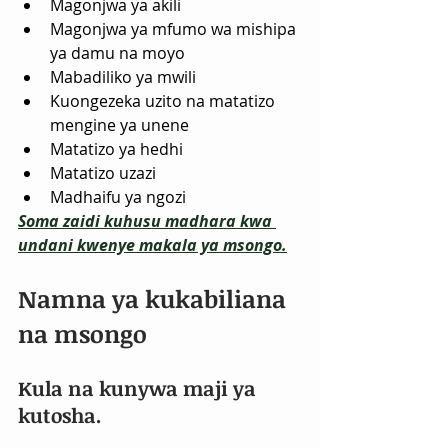
Magonjwa ya akili
Magonjwa ya mfumo wa mishipa 
ya damu na moyo
Mabadiliko ya mwili
Kuongezeka uzito na matatizo 
mengine ya unene
Matatizo ya hedhi
Matatizo uzazi
Madhaifu ya ngozi
Soma zaidi kuhusu madhara kwa 
undani kwenye makala ya msongo.
Namna ya kukabiliana 
na msongo
Kula na kunywa maji ya 
kutosha. 