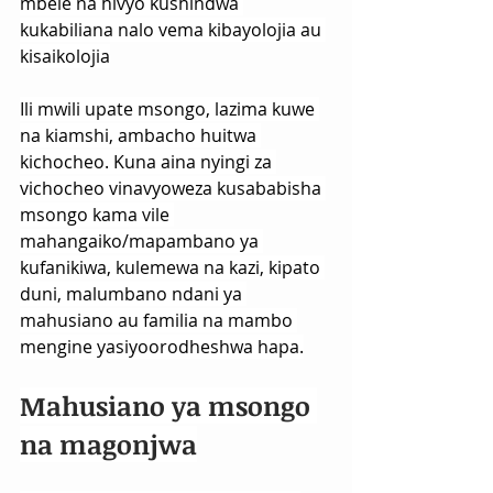
mbele na hivyo kushindwa 
kukabiliana nalo vema kibayolojia au 
kisaikolojia
Ili mwili upate msongo, lazima kuwe 
na kiamshi, ambacho huitwa 
kichocheo. Kuna aina nyingi za 
vichocheo vinavyoweza kusababisha 
msongo kama vile 
mahangaiko/mapambano ya 
kufanikiwa, kulemewa na kazi, kipato 
duni, malumbano ndani ya 
mahusiano au familia na mambo 
mengine yasiyoorodheshwa hapa.
Mahusiano ya msongo 
na magonjwa