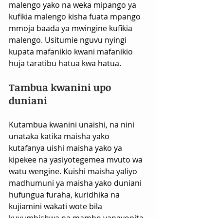
malengo yako na weka mipango ya 
kufikia malengo kisha fuata mpango 
mmoja baada ya mwingine kufikia 
malengo. Usitumie nguvu nyingi 
kupata mafanikio kwani mafanikio 
huja taratibu hatua kwa hatua.
Tambua kwanini upo 
duniani
Kutambua kwanini unaishi, na nini 
unataka katika maisha yako 
kutafanya uishi maisha yako ya 
kipekee na yasiyotegemea mvuto wa 
watu wengine. Kuishi maisha yaliyo 
madhumuni ya maisha yako duniani 
hufungua furaha, kuridhika na 
kujiamini wakati wote bila 