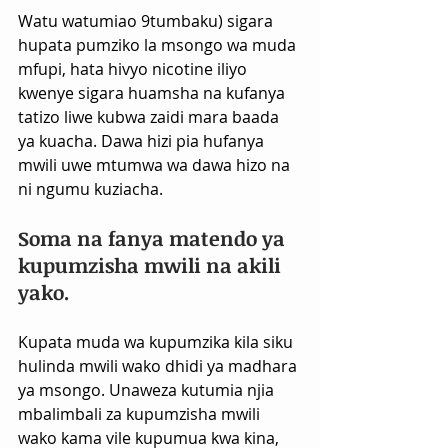
Watu watumiao 9tumbaku) sigara 
hupata pumziko la msongo wa muda 
mfupi, hata hivyo nicotine iliyo 
kwenye sigara huamsha na kufanya 
tatizo liwe kubwa zaidi mara baada 
ya kuacha. Dawa hizi pia hufanya 
mwili uwe mtumwa wa dawa hizo na 
ni ngumu kuziacha.
Soma na fanya matendo ya 
kupumzisha mwili na akili 
yako.
Kupata muda wa kupumzika kila siku 
hulinda mwili wako dhidi ya madhara 
ya msongo. Unaweza kutumia njia 
mbalimbali za kupumzisha mwili 
wako kama vile kupumua kwa kina, 