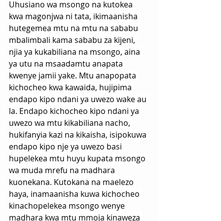
Uhusiano wa msongo na kutokea 
kwa magonjwa ni tata, ikimaanisha 
hutegemea mtu na mtu na sababu 
mbalimbali kama sababu za kijeni, 
njia ya kukabiliana na msongo, aina 
ya utu na msaadamtu anapata 
kwenye jamii yake. Mtu anapopata 
kichocheo kwa kawaida, hujipima 
endapo kipo ndani ya uwezo wake au 
la. Endapo kichocheo kipo ndani ya 
uwezo wa mtu kikabiliana nacho, 
hukifanyia kazi na kikaisha, isipokuwa 
endapo kipo nje ya uwezo basi 
hupelekea mtu huyu kupata msongo 
wa muda mrefu na madhara 
kuonekana. Kutokana na maelezo 
haya, inamaanisha kuwa kichocheo 
kinachopelekea msongo wenye 
madhara kwa mtu mmoja kinaweza 