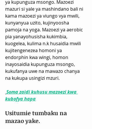
ya kupunguza msongo. Mazoezi 
mazuri si yale ya mashindano bali ni 
kama mazoezi ya viungo vya mwili, 
kunyanyua uzito, kujinyoosha 
pamoja na yoga. Mazoezi ya aerobic 
pia yanayohusisha kukimbia, 
kuogelea, kulima n.k husaidia mwili 
kujitengenezea homoni ya 
endorphin kwa wingi, homon 
inayosaidia kupunguza msongo, 
kukufanya uwe na mawazo chanya 
na kukupa usingizi mzuri.
Soma zaidi kuhusu mazoezi kwa 
kubofya hapa
Usitumie tumbaku na 
mazao yake. 