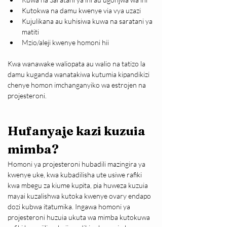
Kutokwa na damu kwenye via vya uzazi
Kujulikana au kuhisiwa kuwa na saratani ya 
matiti
Mzio/aleji kwenye homoni hii
Kwa wanawake waliopata au walio na tatizo la 
damu kuganda wanatakiwa kutumia kipandikizi 
chenye homon imchanganyiko wa estrojen na 
projesteroni.
Hufanyaje kazi kuzuia 
mimba?
Homoni ya projesteroni hubadili mazingira ya 
kwenye uke, kwa kubadilisha ute usiwe rafiki 
kwa mbegu za kiume kupita, pia huweza kuzuia 
mayai kuzalishwa kutoka kwenye ovary endapo 
dozi kubwa itatumika. Ingawa homoni ya 
projesteroni huzuia ukuta wa mimba kutokuwa 