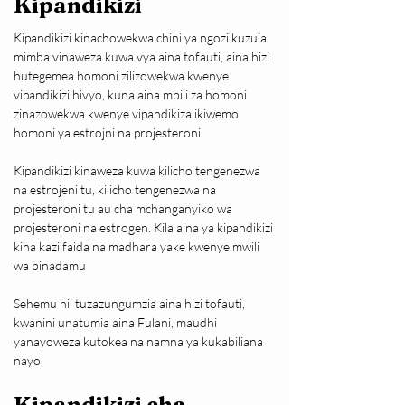
Kipandikizi
Kipandikizi kinachowekwa chini ya ngozi kuzuia 
mimba vinaweza kuwa vya aina tofauti, aina hizi 
hutegemea homoni zilizowekwa kwenye 
vipandikizi hivyo, kuna aina mbili za homoni 
zinazowekwa kwenye vipandikiza ikiwemo 
homoni ya estrojni na projesteroni
Kipandikizi kinaweza kuwa kilicho tengenezwa 
na estrojeni tu, kilicho tengenezwa na 
projesteroni tu au cha mchanganyiko wa 
projesteroni na estrogen. Kila aina ya kipandikizi 
kina kazi faida na madhara yake kwenye mwili 
wa binadamu
Sehemu hii tuzazungumzia aina hizi tofauti, 
kwanini unatumia aina Fulani, maudhi 
yanayoweza kutokea na namna ya kukabiliana 
nayo
Kipandikizi cha 