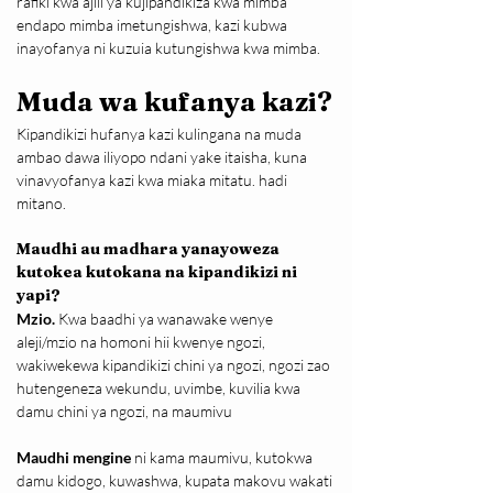
rafiki kwa ajili ya kujipandikiza kwa mimba 
endapo mimba imetungishwa, kazi kubwa 
inayofanya ni kuzuia kutungishwa kwa mimba.
Muda wa kufanya kazi?
Kipandikizi hufanya kazi kulingana na muda 
ambao dawa iliyopo ndani yake itaisha, kuna 
vinavyofanya kazi kwa miaka mitatu. hadi 
mitano.
Maudhi au madhara yanayoweza 
kutokea kutokana na kipandikizi ni 
yapi?
Mzio.
 Kwa baadhi ya wanawake wenye 
aleji/mzio na homoni hii kwenye ngozi, 
wakiwekewa kipandikizi chini ya ngozi, ngozi zao 
hutengeneza wekundu, uvimbe, kuvilia kwa 
damu chini ya ngozi, na maumivu
Maudhi mengine
 ni kama maumivu, kutokwa 
damu kidogo, kuwashwa, kupata makovu wakati 