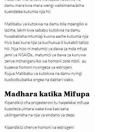
damu mara kwa mara wengi walisimama/acha 
kuendelea kutumia njia hii.
Matibabu ya kutokwa na damu bila mpangilio si 
lazima, lakini kwa sababu kutokwa na damu 
husababisha mtumiaji kuona aache kutumia njia 
hiyo basi kuna njia za kuchukua ili kukabili tatizo 
hili. Njia hizo ni matumizi ya dawa za mda mfupi 
jamii ya NSAIDs,, matumizi ya dawa za kunywa 
zenye mchanganyiko wa homoni zote mbili,  au 
kupewa homoni nyongeza ya estrojeni.
Kujua Matibabu ya kutokwa na damu nyingi 
kusikotkubalika ongea na daktari wako.
Madhara katika Mifupa
Kipandikizi cha projesteroni tu haipelekei mifupa 
kupoteza uimara wake kwa kasi sana 
ukilinganisha na njia ya sindano ya depo
Kipandikizi chenye homoni ya estrogeni 