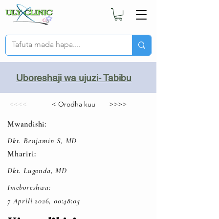
Uboreshaji wa ujuzi- Tabibu
<<<<
< Orodha kuu
>>>>
Mwandishi:
Dkt. Benjamin S, MD
Mhariri:
Dkt. Lugonda, MD
Imeboreshwa:
7 Aprili 2026, 00:48:05