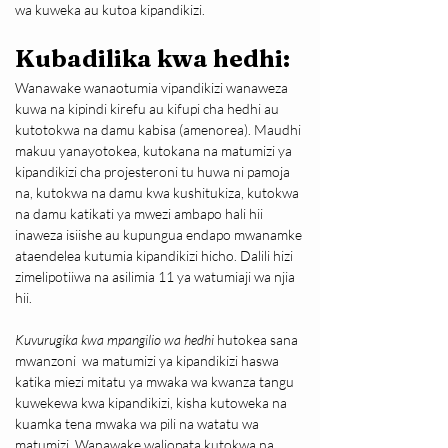
wa kuweka au kutoa kipandikizi.
Kubadilika kwa hedhi:
Wanawake wanaotumia vipandikizi wanaweza 
kuwa na kipindi kirefu au kifupi cha hedhi au 
kutotokwa na damu kabisa (amenorea). Maudhi 
makuu yanayotokea, kutokana na matumizi ya 
kipandikizi cha projesteroni tu huwa ni pamoja 
na, kutokwa na damu kwa kushitukiza, kutokwa 
na damu katikati ya mwezi ambapo hali hii 
inaweza isiishe au kupungua endapo mwanamke 
ataendelea kutumia kipandikizi hicho. Dalili hizi 
zimelipotiiwa na asilimia 11 ya watumiaji wa njia 
hii.
Kuvurugika kwa mpangilio wa hedhi
 hutokea sana 
mwanzoni  wa matumizi ya kipandikizi haswa 
katika miezi mitatu ya mwaka wa kwanza tangu 
kuwekewa kwa kipandikizi, kisha kutoweka na 
kuamka tena mwaka wa pili na watatu wa 
matumizi. Wanawake waliopata kutokwa na 