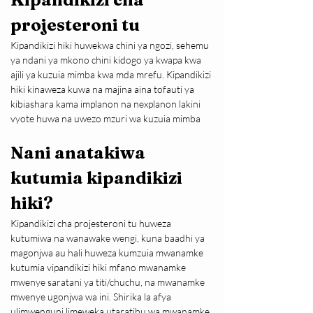
projesteroni tu
Kipandikizi hiki huwekwa chini ya ngozi, sehemu 
ya ndani ya mkono chini kidogo ya kwapa kwa 
ajili ya kuzuia mimba kwa mda mrefu. Kipandikizi 
hiki kinaweza kuwa na majina aina tofauti ya 
kibiashara kama implanon na nexplanon lakini 
vyote huwa na uwezo mzuri wa kuzuia mimba
Nani anatakiwa 
kutumia kipandikizi 
hiki?
Kipandikizi cha projesteroni tu huweza 
kutumiwa na wanawake wengi, kuna baadhi ya 
magonjwa au hali huweza kumzuia mwanamke 
kutumia vipandikizi hiki mfano mwanamke 
mwenye saratani ya titi/chuchu, na mwanamke 
mwenye ugonjwa wa ini. Shirika la afya 
ulimwenguni limeweka utaratibu wa mwanamke 