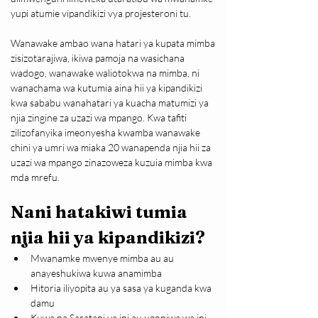
yupi atumie vipandikizi vya projesteroni tu.
Wanawake ambao wana hatari ya kupata mimba 
zisizotarajiwa, ikiwa pamoja na wasichana 
wadogo, wanawake waliotokwa na mimba, ni 
wanachama wa kutumia aina hii ya kipandikizi 
kwa sababu wanahatari ya kuacha matumizi ya 
njia zingine za uzazi wa mpango. Kwa tafiti 
zilizofanyika imeonyesha kwamba wanawake 
chini ya umri wa miaka 20 wanapenda njia hii za 
uzazi wa mpango zinazoweza kuzuia mimba kwa 
mda mrefu.
Nani hatakiwi tumia 
njia hii ya kipandikizi?
Mwanamke mwenye mimba au au 
anayeshukiwa kuwa anamimba
Hitoria iliyopita au ya sasa ya kuganda kwa 
damu
Kuwa na Saratani ya ini au ugonjwa wa ini