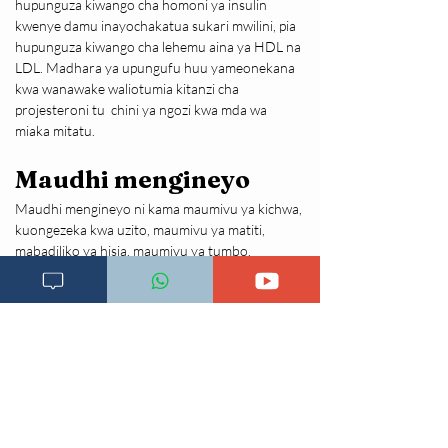
hupunguza kiwango cha homoni ya insulin 
kwenye damu inayochakatua sukari mwilini, pia 
hupunguza kiwango cha lehemu aina ya HDL na 
LDL. Madhara ya upungufu huu yameonekana 
kwa wanawake waliotumia kitanzi cha 
projesteroni tu  chini ya ngozi kwa mda wa 
miaka mitatu.
Maudhi mengineyo
Maudhi mengineyo ni kama maumivu ya kichwa, 
kuongezeka kwa uzito, maumivu ya matiti, 
mabadiliko ya hisia, maumivu ya tumbo. 
Wanawake njia za uzazi wa mpango zenye 
projesteroni huongezeka uzito wa kilo tatu 
katika miezi 36 ya matumizi ya njia husika.
Imeandikwa:
3 Novemba 2021, 12:31:24
ULY clinic inakushauri siku zote