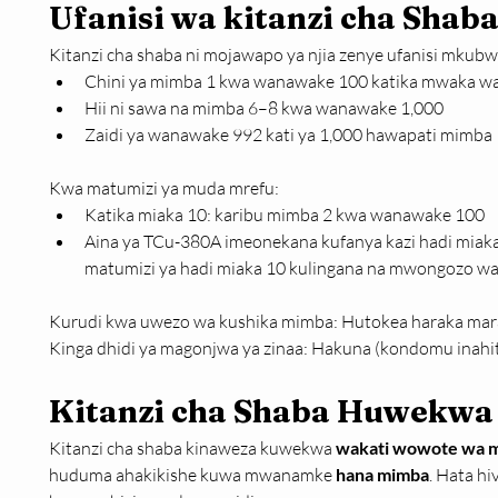
Ufanisi wa kitanzi cha Shab
Kitanzi cha shaba ni mojawapo ya njia zenye ufanisi mkubw
Chini ya mimba 1 kwa wanawake 100 katika mwaka w
Hii ni sawa na mimba 6–8 kwa wanawake 1,000
Zaidi ya wanawake 992 kati ya 1,000 hawapati mimba
Kwa matumizi ya muda mrefu:
Katika miaka 10: karibu mimba 2 kwa wanawake 100
Aina ya TCu-380A imeonekana kufanya kazi hadi miaka
matumizi ya hadi miaka 10 kulingana na mwongozo wa 
Kurudi kwa uwezo wa kushika mimba: Hutokea haraka mara
Kinga dhidi ya magonjwa ya zinaa: Hakuna (kondomu inahit
Kitanzi cha Shaba Huwekwa 
Kitanzi cha shaba kinaweza kuwekwa 
wakati wowote wa 
huduma ahakikishe kuwa mwanamke 
hana mimba
. Hata h