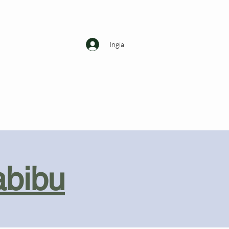
Ingia
abibu