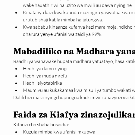
wake hauathiriwi na uzito wa mwili au dawa nyingine.
Kinafanya kazi kwa kuunda mazingira yasiyofaa kwa mb
urutubishaji kabla mimba haijatungwa.
Kwa sababu kinaanza kufanya kazi mara moja, ndicho n
dharura yenye ufanisi wa zaidi ya 99%.
Mabadiliko na Madhara yan
Baadhi ya wanawake hupata madhara yafuatayo, hasa kati
Hedhi ya damu nyingi
Hedhi ya muda mrefu
Hedhi isiyotabirika
Maumivu au kukakamaa kwa misuli ya tumbo wakati w
Dalili hizi mara nyingi hupungua kadri mwili unavyozoea kit
Faida za Kiafya zinazojulika
Kitanzi cha shaba husaidia:
Kuzuia mimba kwa ufanisi mkubwa