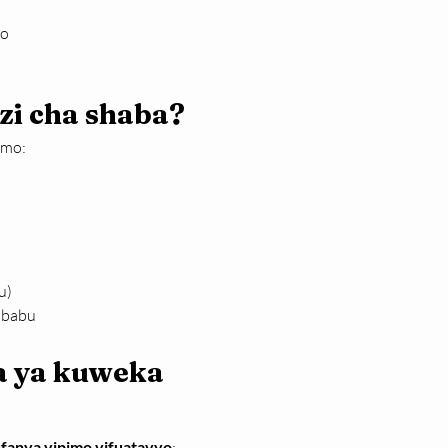
po
zi cha shaba?
emo:
i
u)
ibabu
a ya kuweka 
ufanya vipimo vifuatavyo
: