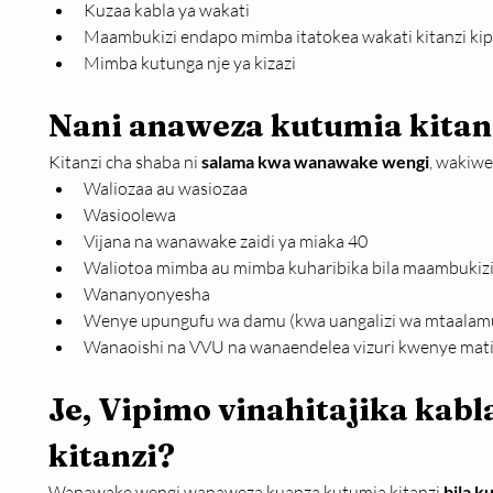
Kuzaa kabla ya wakati
Maambukizi endapo mimba itatokea wakati kitanzi ki
Mimba kutunga nje ya kizazi
Nani anaweza kutumia kitan
Kitanzi cha shaba ni 
salama kwa wanawake wengi
, wakiw
Waliozaa au wasiozaa
Wasioolewa
Vijana na wanawake zaidi ya miaka 40
Waliotoa mimba au mimba kuharibika bila maambukiz
Wananyonyesha
Wenye upungufu wa damu (kwa uangalizi wa mtaalam
Wanaoishi na VVU na wanaendelea vizuri kwenye mat
Je, Vipimo vinahitajika kabl
kitanzi?
Wanawake wengi wanaweza kuanza kutumia kitanzi 
bila k