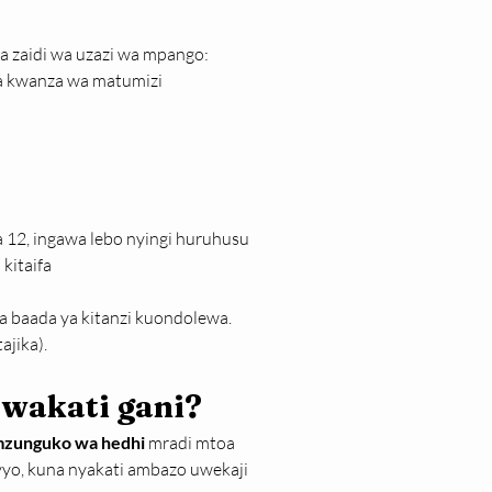
a
a zaidi wa uzazi wa mpango:
a kwanza wa matumizi
 12, ingawa lebo nyingi huruhusu 
kitaifa
 baada ya kitanzi kuondolewa.
ajika).
wakati gani?
mzunguko wa hedhi
 mradi mtoa 
ivyo, kuna nyakati ambazo uwekaji 