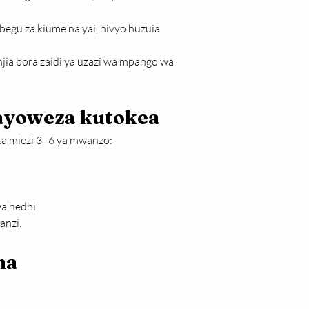
egu za kiume na yai, hivyo huzuia 
jia bora zaidi ya uzazi wa mpango wa 
ayoweza kutokea
ka miezi 3–6 ya mwanzo:
a hedhi
anzi.
na