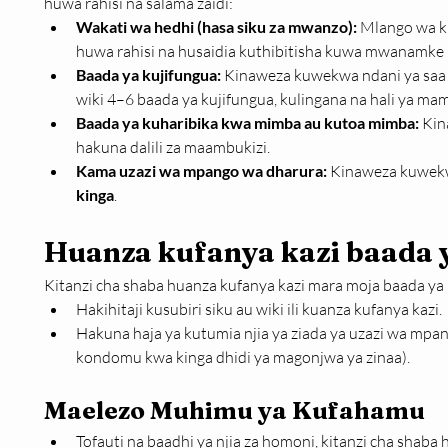
huwa rahisi na salama zaidi:
Wakati wa hedhi (hasa siku za mwanzo):
 Mlango wa ki
huwa rahisi na husaidia kuthibitisha kuwa mwanamke
Baada ya kujifungua:
 Kinaweza kuwekwa ndani ya saa 
wiki 4–6 baada ya kujifungua, kulingana na hali ya ma
Baada ya kuharibika kwa mimba au kutoa mimba:
 Ki
hakuna dalili za maambukizi.
Kama uzazi wa mpango wa dharura:
 Kinaweza kuwek
kinga
.
Huanza kufanya kazi baada 
Kitanzi cha shaba huanza kufanya kazi mara moja baada y
Hakihitaji kusubiri siku au wiki ili kuanza kufanya kazi.
Hakuna haja ya kutumia njia ya ziada ya uzazi wa mp
kondomu kwa kinga dhidi ya magonjwa ya zinaa).
Maelezo Muhimu ya Kufahamu
Tofauti na baadhi ya njia za homoni, kitanzi cha shaba 