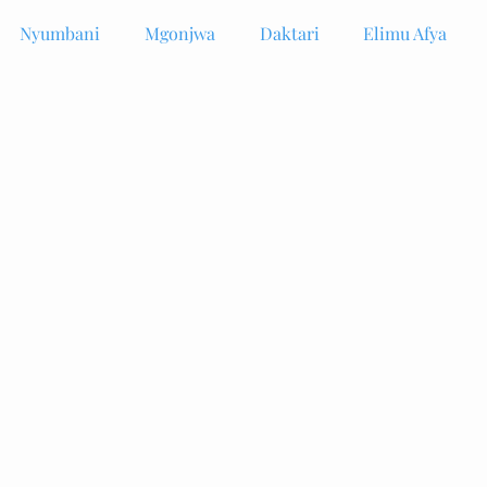
Nyumbani
Mgonjwa
Daktari
Elimu Afya