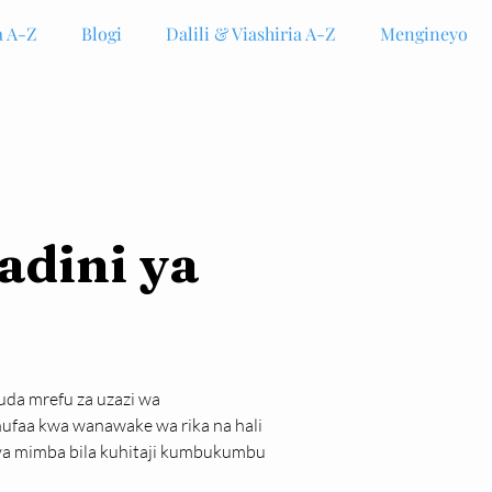
 A-Z
Blogi
Dalili & Viashiria A-Z
Mengineyo
adini ya
uda mrefu za uzazi wa 
ufaa kwa wanawake wa rika na hali 
i ya mimba bila kuhitaji kumbukumbu 