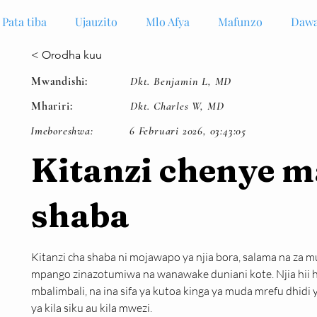
Pata tiba
Ujauzito
Mlo Afya
Mafunzo
Dawa
< Orodha kuu
Mwandishi:
Dkt. Benjamin L, MD
Mhariri:
Dkt. Charles W, MD
Imeboreshwa:
6 Februari 2026, 03:43:05
Kitanzi chenye m
shaba
Kitanzi cha shaba ni mojawapo ya njia bora, salama na za m
mpango zinazotumiwa na wanawake duniani kote. Njia hii h
mbalimbali, na ina sifa ya kutoa kinga ya muda mrefu dhid
ya kila siku au kila mwezi.