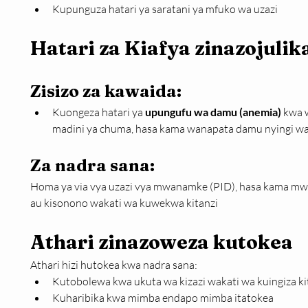
Kupunguza hatari ya saratani ya mfuko wa uzazi
Hatari za Kiafya zinazojulik
Zisizo za kawaida:
Kuongeza hatari ya 
upungufu wa damu (anemia)
 kwa 
madini ya chuma, hasa kama wanapata damu nyingi wa
Za nadra sana:
Homa ya via vya uzazi vya mwanamke (PID), hasa kama mw
au kisonono wakati wa kuwekwa kitanzi
Athari zinazoweza kutokea
Athari hizi hutokea kwa nadra sana:
Kutobolewa kwa ukuta wa kizazi wakati wa kuingiza kit
Kuharibika kwa mimba endapo mimba itatokea