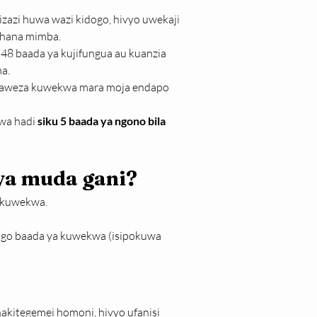
zazi huwa wazi kidogo, hivyo uwekaji 
 hana mimba.
48 baada ya kujifungua au kuanzia 
ma.
naweza kuwekwa mara moja endapo 
wa hadi 
siku 5 baada ya ngono bila 
ya muda gani?
a kuwekwa.
ango baada ya kuwekwa (isipokuwa 
hakitegemei homoni, hivyo ufanisi 