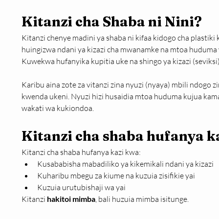
Kitanzi cha Shaba ni Nini?
Kitanzi chenye madini ya shaba ni kifaa kidogo cha plastik
huingizwa ndani ya kizazi cha mwanamke na mtoa huduma 
Kuwekwa hufanyika kupitia uke na shingo ya kizazi (seviksi)
Karibu aina zote za vitanzi zina nyuzi (nyaya) mbili ndogo z
kwenda ukeni. Nyuzi hizi husaidia mtoa huduma kujua kama 
wakati wa kukiondoa.
Kitanzi cha shaba hufanya ka
Kitanzi cha shaba hufanya kazi kwa:
Kusababisha mabadiliko ya kikemikali ndani ya kizazi
Kuharibu mbegu za kiume na kuzuia zisifikie yai
Kuzuia urutubishaji wa yai
Kitanzi 
hakitoi mimba
, bali huzuia mimba isitunge.