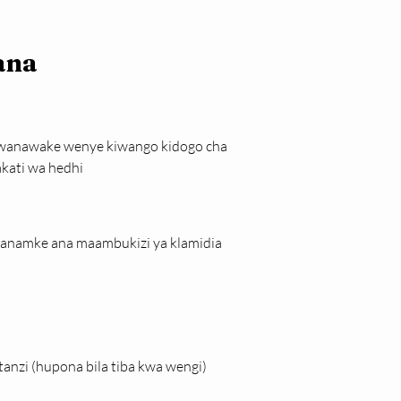
ana
wanawake wenye kiwango kidogo cha 
kati wa hedhi
anamke ana maambukizi ya klamidia 
anzi (hupona bila tiba kwa wengi)