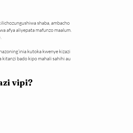
i kilichozungushiwa shaba, ambacho 
wa afya aliyepata mafunzo maalum. 
.
inazoning’inia kutoka kwenye kizazi 
kitanzi bado kipo mahali sahihi au 
zi vipi?