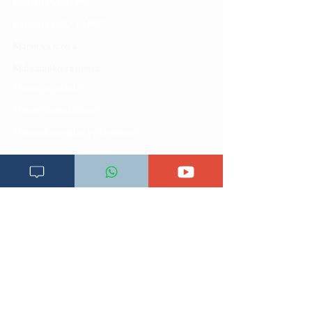
Kuhusu ULY CLINIC
Kamusi ya ULY CLINIC
Maoni ya mteja
Malalamiko ya mteja
Maoni ya wateja
Mahali tunapatikana
Makundi mengine ya
telegram
Matangazo na udhamini
​Matibabu ya nyumbani
Maono na dira yetu
Pata tiba
Programu za mafunzo
Sheria na masharti
Tafiti ULY CLINIC Swahili AI
Tangazo la Tafiti ULY CLINIC Swahili AI