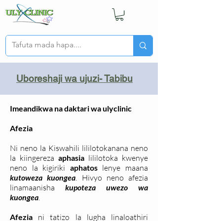
Uboreshaji wa ujuzi- Tabibu
Imeandikwa na daktari wa ulyclinic
Afezia
Ni neno la Kiswahili lililotokanana neno
la kiingereza
aphasia
lililotoka kwenye
neno la kigiriki
aphatos
lenye maana
kutoweza kuongea
. Hivyo neno afezia
linamaanisha
kupoteza uwezo wa
kuongea
.
Afezia
ni tatizo la lugha linaloathiri