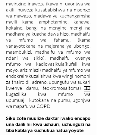
mwingine inaweza ikawa ni ugonjwa wa
akili, huweza kusababishwa na
msongo
wa mawazo
, madawa ya kuchangamsha
mwili kama amphetamine, kahawa,
kokaine, bangi na mengine mengi na
madhara ya kuacha dawa hizo, madhaifu
ya mfumo wa fahamu, (kama
yanayotokana na majeraha ya ubongo,
maambukizi, madhaifu ya mfumo wa
ndani wa sikio), madhaifu kwenye
mfumo wa kadiovasikula(
kufeli kwa
moyo
, arizimiazi) madhaifu ya mfumo wa
endokrein(kuzalishwa kwa wingi homoni
za thairoidi, adreno, upungufu wa sukari
kwenye damu, feokromosaitoma) au
kugazilika kwa mfumo wa
upumuaji kutokana na pumu, ugonjwa
wa mapafu wa COPD
Siku zote muulize daktari wako endapo
una dalili hii kwa ushauri, uchunguzi na
tiba kabla ya kuchukua hatua yoyote