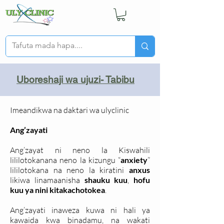
Uboreshaji wa ujuzi- Tabibu
Imeandikwa na daktari wa ulyclinic
Ang’zayati
Ang’zayat ni neno la Kiswahili
lililotokanana neno la kizungu “
anxiety
”
lililotokana na neno la kiratini
anxus
likiwa linamaanisha
shauku kuu
,
hofu
kuu ya nini kitakachotokea
.
Ang’zayati inaweza kuwa ni hali ya
kawaida kwa binadamu, na wakati