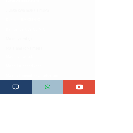
Fursa za kibiashara
Jiunge kwa makala mpya
Kuhusu ULY CLINIC
Kamusi ya ULY CLINIC
Maoni ya mteja
Malalamiko ya mteja
Maoni ya wateja
Mahali tunapatikana
Makundi mengine ya
telegram
Matangazo na udhamini
​Matibabu ya nyumbani
Maono na dira yetu
Pata tiba
Programu za mafunzo
Sheria na masharti