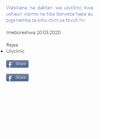
Wasiliana na daktari wa ulyclinic kwa
ushauri vipimo na tiba bonyeza hapa au
piga namba za simu chini ya tovuti hii.
Imeboreshwa
10.03.2020
Rejea
Ulyclinic
Share
Share
Changia kuwezesha
Clinical bot
Dirisha la Mgonjwa
Dirisha la Daktari
Dodoso la matibabu