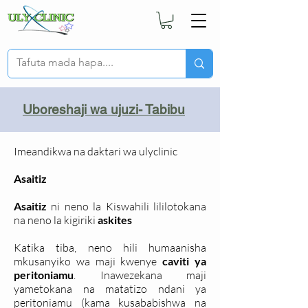
Uboreshaji wa ujuzi- Tabibu
Imeandikwa na daktari wa ulyclinic
Asaitiz
Asaitiz
ni neno la Kiswahili lililotokana
na neno la kigiriki
askites
Katika tiba, neno hili humaanisha
mkusanyiko wa maji kwenye
caviti ya
peritoniamu
. Inawezekana maji
yametokana na matatizo ndani ya
peritoniamu (kama kusababishwa na