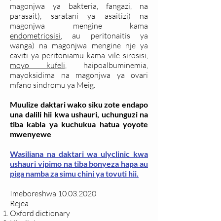
magonjwa ya bakteria, fangazi, na
parasait), saratani ya asaitizi) na
magonjwa mengine kama
endometriosisi
, au peritonaitis ya
wanga) na magonjwa mengine nje ya
caviti ya peritoniamu kama vile sirosisi,
moyo kufeli
, haipoalbuminemia,
mayoksidima na magonjwa ya ovari
mfano sindromu ya Meig.
Muulize daktari wako siku zote endapo
una dalili hii kwa ushauri, uchunguzi na
tiba kabla ya kuchukua hatua yoyote
mwenyewe
Wasiliana na daktari wa ulyclinic kwa
ushauri vipimo na tiba bonyeza hapa au
piga namba za simu chini ya tovuti hii.
Imeboreshwa
10.03.2020
Rejea
Oxford dictionary