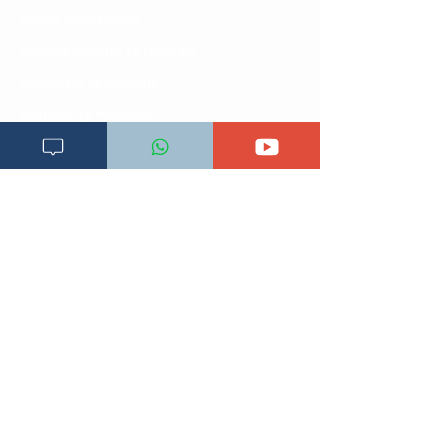
Mahali tunapatikana
Makundi mengine ya
telegram
Matangazo na udhamini
​Matibabu ya nyumbani
Maono na dira yetu
Pata tiba
Programu za mafunzo
Sheria na masharti
Tafiti ULY CLINIC Swahili AI
Tangazo la Tafiti ULY CLINIC Swahili AI
Timu yetu
Utaratibu wa kupata huduma zetu
ULY-Clinic Application
ULY CLINIC project 100,00
0