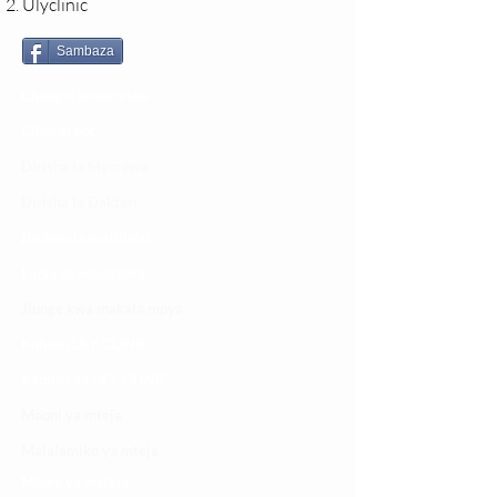
Ulyclinic
Sambaza
Changia kuwezesha
Clinical bot
Dirisha la Mgonjwa
Dirisha la Daktari
Dodoso la matibabu
Fursa za kibiashara
Jiunge kwa makala mpya
Kuhusu ULY CLINIC
Kamusi ya ULY CLINIC
Maoni ya mteja
Malalamiko ya mteja
Maoni ya wateja