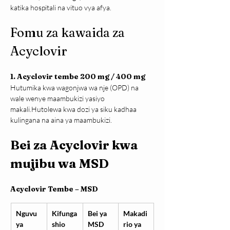
katika hospitali na vituo vya afya.
Fomu za kawaida za 
Acyclovir
1. Acyclovir tembe 200 mg / 400 mg
Hutumika kwa wagonjwa wa nje (OPD) na 
wale wenye maambukizi yasiyo 
makali.Hutolewa kwa dozi ya siku kadhaa 
kulingana na aina ya maambukizi.
Bei za Acyclovir kwa 
mujibu wa MSD
Acyclovir Tembe – MSD
Nguvu 
Kifunga
Bei ya 
Makadi
ya 
shio 
MSD
rio ya 