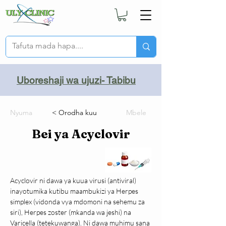
Uboreshaji wa ujuzi- Tabibu
Nyuma
< Orodha kuu
Mbele
Bei ya Acyclovir
Acyclovir ni dawa ya kuua virusi (antiviral) 
inayotumika kutibu maambukizi ya Herpes 
simplex (vidonda vya mdomoni na sehemu za 
siri), Herpes zoster (mkanda wa jeshi) na 
Varicella (tetekuwanga). Ni dawa muhimu sana 