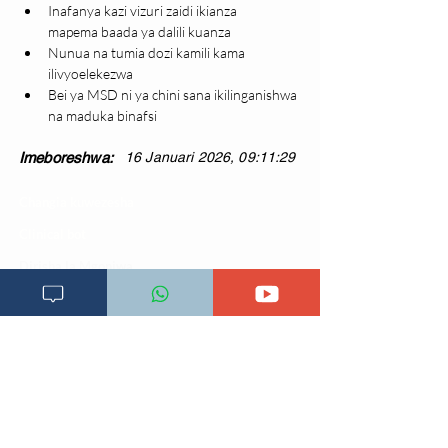
Inafanya kazi vizuri zaidi ikianza 
mapema baada ya dalili kuanza
Nunua na tumia dozi kamili kama 
ilivyoelekezwa
Bei ya MSD ni ya chini sana ikilinganishwa 
na maduka binafsi
Imeboreshwa:
16 Januari 2026, 09:11:29
Changia kuwezesha
Clinical bot
Dirisha la Mgonjwa
Dirisha la Daktari
Dodoso la matibabu
Fursa za kibiashara
Jiunge kwa makala mpya
Kuhusu ULY CLINIC