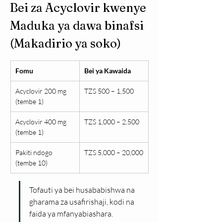
Bei za Acyclovir kwenye 
Maduka ya dawa binafsi 
(Makadirio ya soko)
Fomu
Bei ya Kawaida
Acyclovir 200 mg 
TZS 500 – 1,500
(tembe 1)
Acyclovir 400 mg 
TZS 1,000 – 2,500
(tembe 1)
Pakiti ndogo 
TZS 5,000 – 20,000
(tembe 10)
Tofauti ya bei husababishwa na 
gharama za usafirishaji, kodi na 
faida ya mfanyabiashara.