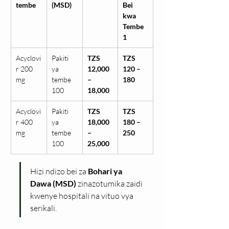
tembe
(MSD)
Bei 
kwa 
Tembe 
1
Acyclovi
Pakiti 
TZS 
TZS 
r 200 
ya 
12,000 
120 – 
mg
tembe 
– 
180
100
18,000
Acyclovi
Pakiti 
TZS 
TZS 
r 400 
ya 
18,000 
180 – 
mg
tembe 
– 
250
100
25,000
Hizi ndizo bei za 
Bohari ya 
Dawa (MSD)
 zinazotumika zaidi 
kwenye hospitali na vituo vya 
serikali.