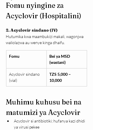
Fomu nyingine za 
Acyclovir (Hospitalini)
2. Acyclovir sindano (IV)
Hutumika kwa maambukizi makali, wagonjwa 
waliolazwa au wenye kinga dhaifu.
Fomu
Bei ya MSD 
(wastani)
Acyclovir sindano 
TZS 5,000 – 
(vial)
10,000
Muhimu kuhusu bei na 
matumizi ya Acyclovir
Acyclovir si antibiotiki; hufanya kazi dhidi 
ya virusi pekee