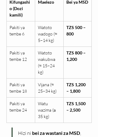
Kifungashi
Maelezo
Bei ya MSD
o (Dozi 
kamili)
Pakiti ya 
Watoto 
TZS 500 – 
tembe 6
wadogo (≈ 
800
5–14 kg)
Pakiti ya 
Watoto 
TZS 800 – 
tembe 12
wakubwa 
1,200
(≈ 15–24 
kg)
Pakiti ya 
Vijana (≈ 
TZS 1,200 
tembe 18
25–34 kg)
– 1,800
Pakiti ya 
Watu 
TZS 1,500 
tembe 24
wazima (≥ 
– 2,500
35 kg)
Hizi ni 
bei za wastani za MSD
, 