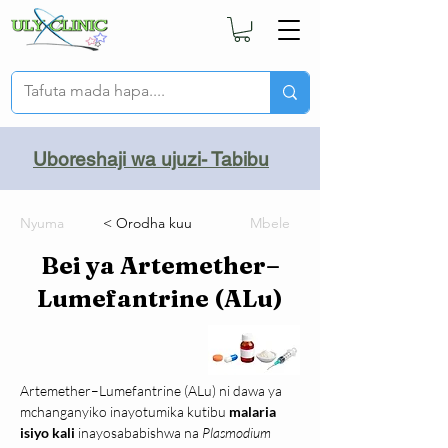
Uboreshaji wa ujuzi- Tabibu
Nyuma
< Orodha kuu
Mbele
Bei ya Artemether–
Lumefantrine (ALu)
Artemether–Lumefantrine (ALu) ni dawa ya 
mchanganyiko inayotumika kutibu 
malaria 
isiyo kali
 inayosababishwa na 
Plasmodium 