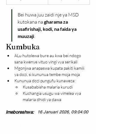
Bei huwa juu zaidi nje ya MSD 
kutokana na 
gharama za 
usafirishaji, kodi, na faida ya 
muuzaji
.
Kumbuka
ALu hutolewa bure au kwa bei ndogo 
sana kwenye vituo vingi vya serikali
Mgonjwa anapaswa kupata pakiti kamili 
ya dozi, si kununua tembe moja moja
Kununua dozi pungufu kunaweza:
Kusababisha malaria kurudi
Kuchangia usugu wa vimelea vya 
malaria dhidi ya dawa
Imeboreshwa:
16 Januari 2026, 09:04:00
Changia kuwezesha