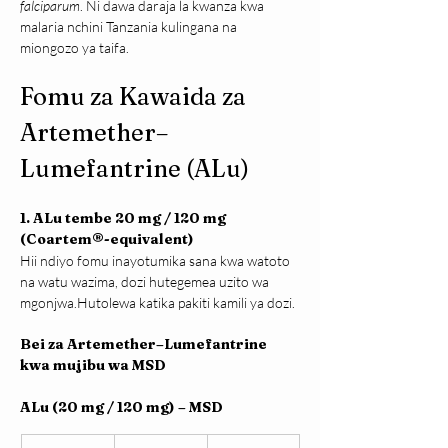
falciparum
. Ni dawa daraja la kwanza kwa 
malaria nchini Tanzania kulingana na 
miongozo ya taifa.
Fomu za Kawaida za 
Artemether–
Lumefantrine (ALu)
1. ALu tembe 20 mg / 120 mg 
(Coartem®-equivalent)
Hii ndiyo fomu inayotumika sana kwa watoto 
na watu wazima, dozi hutegemea uzito wa 
mgonjwa.Hutolewa katika pakiti kamili ya dozi.
Bei za Artemether–Lumefantrine 
kwa mujibu wa MSD
ALu (20 mg / 120 mg) – MSD