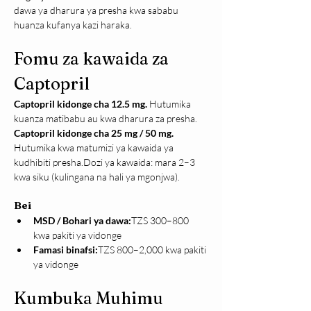
dawa ya dharura ya presha kwa sababu 
huanza kufanya kazi haraka.
Fomu za kawaida za 
Captopril
Captopril kidonge cha 12.5 mg. 
Hutumika 
kuanza matibabu au kwa dharura za presha.
Captopril kidonge cha 25 mg / 50 mg. 
Hutumika kwa matumizi ya kawaida ya 
kudhibiti presha.Dozi ya kawaida: mara 2–3 
kwa siku (kulingana na hali ya mgonjwa).
Bei
MSD / Bohari ya dawa:
TZS 300–800 
kwa pakiti ya vidonge
Famasi binafsi:
TZS 800–2,000 kwa pakiti 
ya vidonge
Kumbuka Muhimu