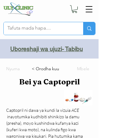
Uboreshaji wa ujuzi- Tabibu
Nyuma
< Orodha kuu
Mbele
Bei ya Captopril
Captopril ni dawa ya kundi la vizuia 
ACE 
 inayotumika kudhibiti shinikizo la damu 
(presha), moyo kushindwa kufanya kazi 
(kuferi kwa moto), na kulinda figo kwa 
wagonjwa wa kisukari. Pia hutumika kama 