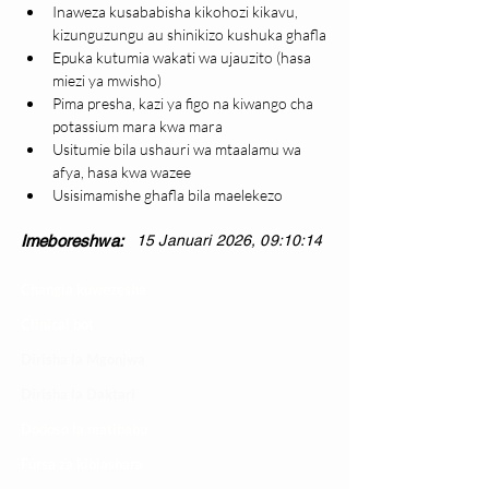
Inaweza kusababisha kikohozi kikavu, 
kizunguzungu au shinikizo kushuka ghafla
Epuka kutumia wakati wa ujauzito (hasa 
miezi ya mwisho)
Pima presha, kazi ya figo na kiwango cha 
potassium mara kwa mara
Usitumie bila ushauri wa mtaalamu wa 
afya, hasa kwa wazee
Usisimamishe ghafla bila maelekezo
Imeboreshwa:
15 Januari 2026, 09:10:14
Changia kuwezesha
Clinical bot
Dirisha la Mgonjwa
Dirisha la Daktari
Dodoso la matibabu
Fursa za kibiashara