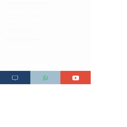
Jiunge kwa makala mpya
Kuhusu ULY CLINIC
Kamusi ya ULY CLINIC
Maoni ya mteja
Malalamiko ya mteja
Maoni ya wateja
Mahali tunapatikana
Makundi mengine ya
telegram
Matangazo na udhamini
​Matibabu ya nyumbani
Maono na dira yetu
Pata tiba
Programu za mafunzo
Sheria na masharti