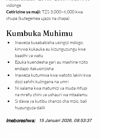
vidonge
Cetirizine ya maji: 
TZS 3,000–6,000 kwa 
chupa (kutegemea ujazo na chapa)
Kumbuka Muhimu
Inaweza kusababisha usingizi mdogo, 
kinywa kukauka au kizunguzungu kwa 
baadhi ya watu
Epuka kuendesha gari au mashine nzito 
endapo itakusinzisha
Inaweza kutumiwa kwa watoto lakini kwa 
dozi sahihi kulingana na umri
Ni salama kwa matumizi ya muda mfupi 
na mrefu chini ya ushauri wa mtaalamu
Si dawa ya kutibu chanzo cha mzio, bali 
hupunguza dalili
Imeboreshwa:
15 Januari 2026, 08:53:37
Changia kuwezesha