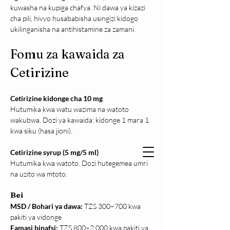
kuwasha na kupiga chafya. Ni dawa ya kizazi 
cha pili, hivyo husababisha usingizi kidogo 
ukilinganisha na antihistamine za zamani.
Fomu za kawaida za 
Cetirizine
Cetirizine kidonge cha 10 mg
Hutumika kwa watu wazima na watoto 
wakubwa. Dozi ya kawaida: kidonge 1 mara 1 
kwa siku (hasa jioni).
Cetirizine syrup (5 mg/5 ml)
Hutumika kwa watoto. Dozi hutegemea umri 
na uzito wa mtoto.
Bei
MSD / Bohari ya dawa: 
TZS 300–700 kwa 
pakiti ya vidonge
Famasi binafsi: 
TZS 800–2,000 kwa pakiti ya 