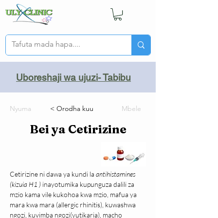
Uboreshaji wa ujuzi- Tabibu
Nyuma
< Orodha kuu
Mbele
Bei ya Cetirizine
Cetirizine ni dawa ya kundi la 
antihistamines 
(kizuia H1 )
 inayotumika kupunguza dalili za 
mzio kama vile kukohoa kwa mzio, mafua ya 
mara kwa mara (allergic rhinitis), kuwashwa 
ngozi, kuvimba ngozi(yutikaria), macho 