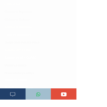
Clinical bot
Dirisha la Mgonjwa
Dirisha la Daktari
Dodoso la matibabu
Fursa za kibiashara
Jiunge kwa makala mpya
Kuhusu ULY CLINIC
Kamusi ya ULY CLINIC
Maoni ya mteja
Malalamiko ya mteja
Maoni ya wateja
Mahali tunapatikana
Makundi mengine ya
telegram
Matangazo na udhamini