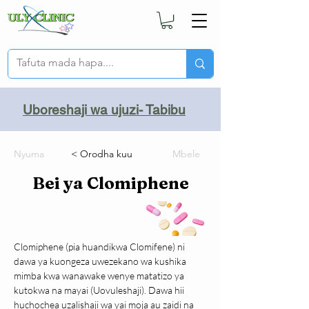
Uboreshaji wa ujuzi- Tabibu
Nyuma
< Orodha kuu
Mbele
Bei ya Clomiphene
Clomiphene (pia huandikwa Clomifene) ni 
dawa ya kuongeza uwezekano wa kushika 
mimba kwa wanawake wenye matatizo ya 
kutokwa na mayai (Uovuleshaji). Dawa hii 
huchochea uzalishaji wa yai moja au zaidi na 