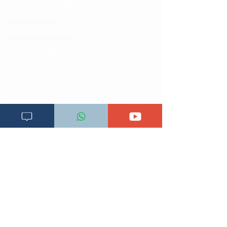
Kamusi ya ULY CLINIC
Maoni ya mteja
Malalamiko ya mteja
Maoni ya wateja
Mahali tunapatikana
Makundi mengine ya
telegram
Matangazo na udhamini
​Matibabu ya nyumbani
Maono na dira yetu
Pata tiba
Programu za mafunzo
Sheria na masharti
Tafiti ULY CLINIC Swahili AI
Tangazo la Tafiti ULY CLINIC Swahili AI