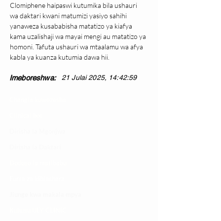
Clomiphene haipaswi kutumika bila ushauri 
wa daktari kwani matumizi yasiyo sahihi 
yanaweza kusababisha matatizo ya kiafya 
kama uzalishaji wa mayai mengi au matatizo ya 
homoni. Tafuta ushauri wa mtaalamu wa afya 
kabla ya kuanza kutumia dawa hii.
Imeboreshwa:
21 Julai 2025, 14:42:59
Changia kuwezesha
Clinical bot
Dirisha la Mgonjwa
Dirisha la Daktari
Dodoso la matibabu
Fursa za kibiashara
Jiunge kwa makala mpya
Kuhusu ULY CLINIC