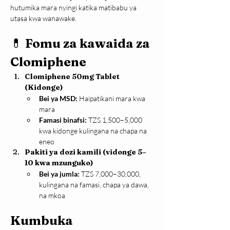
hutumika mara nyingi katika matibabu ya 
utasa kwa wanawake.
💊 
Fomu za kawaida za 
Clomiphene
Clomiphene 50mg Tablet 
(Kidonge)
Bei ya MSD:
 Haipatikani mara kwa 
mara
Famasi binafsi:
 TZS 1,500–5,000 
kwa kidonge kulingana na chapa na 
eneo
Pakiti ya dozi kamili (vidonge 5–
10 kwa mzunguko)
Bei ya jumla:
 TZS 7,000–30,000, 
kulingana na famasi, chapa ya dawa, 
na mkoa
Kumbuka