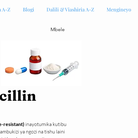
 A-Z
Blogi
Dalili & Viashiria A-Z
Mengineyo
Mbele
cillin
e-resistant)
 inayotumika kutibu 
mbukizi ya ngozi na tishu laini 