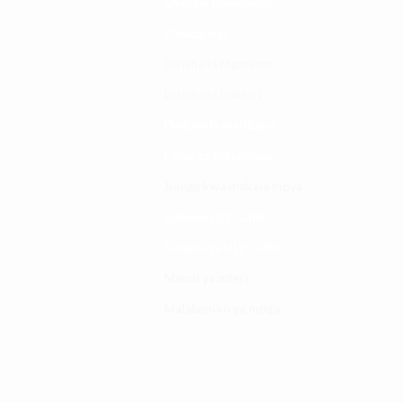
Changia kuwezesha
Clinical bot
Dirisha la Mgonjwa
Dirisha la Daktari
Dodoso la matibabu
Fursa za kibiashara
Jiunge kwa makala mpya
Kuhusu ULY CLINIC
Kamusi ya ULY CLINIC
Maoni ya mteja
Malalamiko ya mteja