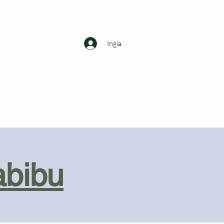
Ingia
abibu