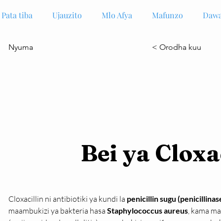
Pata tiba
Ujauzito
Mlo Afya
Mafunzo
Dawa
Nyuma
< Orodha kuu
Bei ya Cloxa
Cloxacillin ni antibiotiki ya kundi la 
penicillin sugu (penicillinas
maambukizi ya bakteria hasa 
Staphylococcus aureus
, kama maa