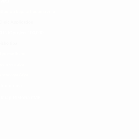
 yetu
atibu wa kupata huduma zetu
linic Application
LINIC project 100,00
0
isho tiba
i ya matibabu
ushi vya tiba
kotoo vya Afya
liana nasi
kuaji Historia CME