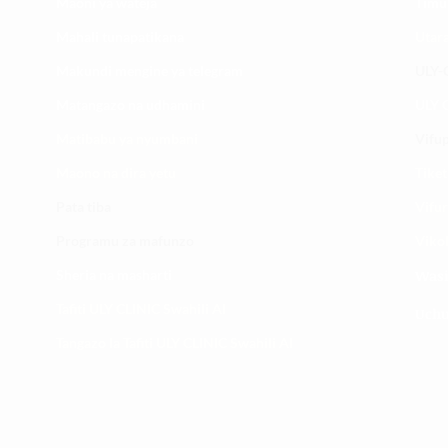
Maoni ya wateja
Timu
Mahali tunapatikana
Utar
Makundi mengine ya
telegram
ULY-C
Matangazo na udhamini
ULY C
​Matibabu ya nyumbani
Vifup
Maono na dira yetu
Tiket
Pata tiba
Vifur
Programu za mafunzo
Viko
Sheria na masharti
Wasi
Tafiti ULY CLINIC Swahili AI
Uchu
Tangazo la Tafiti ULY CLINIC Swahili AI