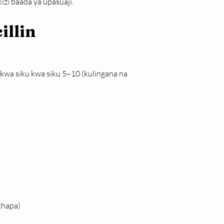
izi baada ya upasuaji.
illin
kwa siku kwa siku 5–10 (kulingana na 
chapa)