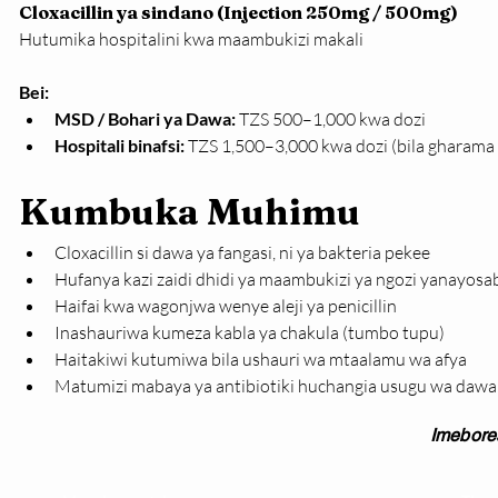
Cloxacillin ya sindano (Injection 250mg / 500mg)
Hutumika hospitalini kwa maambukizi makali
Bei:
MSD / Bohari ya Dawa:
 TZS 500–1,000 kwa dozi
Hospitali binafsi:
 TZS 1,500–3,000 kwa dozi (bila gharam
Kumbuka Muhimu
Cloxacillin si dawa ya fangasi, ni ya bakteria pekee
Hufanya kazi zaidi dhidi ya maambukizi ya ngozi yanayos
Haifai kwa wagonjwa wenye aleji ya penicillin
Inashauriwa kumeza kabla ya chakula (tumbo tupu)
Haitakiwi kutumiwa bila ushauri wa mtaalamu wa afya
Matumizi mabaya ya antibiotiki huchangia usugu wa dawa
Imebore