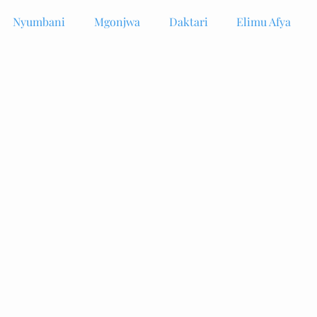
Nyumbani
Mgonjwa
Daktari
Elimu Afya