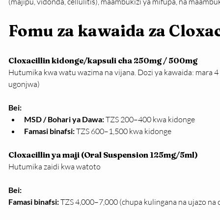
(majipu, vidonda, cellulitis), maambukizi ya mifupa, na maambuk
Fomu za kawaida za Cloxac
Cloxacillin kidonge/kapsuli cha 250mg / 500mg
Hutumika kwa watu wazima na vijana. Dozi ya kawaida: mara 4 
ugonjwa)
Bei:
MSD / Bohari ya Dawa:
 TZS 200–400 kwa kidonge
Famasi binafsi:
 TZS 600–1,500 kwa kidonge
Cloxacillin ya maji (Oral Suspension 125mg/5ml)
Hutumika zaidi kwa watoto
Bei:
Famasi binafsi:
 TZS 4,000–7,000 (chupa kulingana na ujazo na 