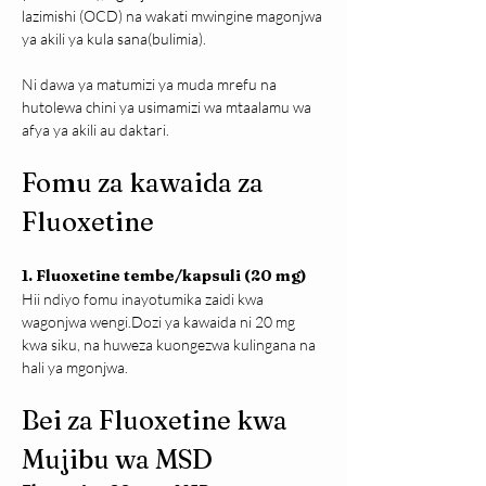
lazimishi (OCD) na wakati mwingine magonjwa 
ya akili ya kula sana(bulimia).
Ni dawa ya matumizi ya muda mrefu na 
hutolewa chini ya usimamizi wa mtaalamu wa 
afya ya akili au daktari.
Fomu za kawaida za 
Fluoxetine
1. Fluoxetine tembe/kapsuli (20 mg)
Hii ndiyo fomu inayotumika zaidi kwa 
wagonjwa wengi.Dozi ya kawaida ni 20 mg 
kwa siku, na huweza kuongezwa kulingana na 
hali ya mgonjwa.
Bei za Fluoxetine kwa 
Mujibu wa MSD