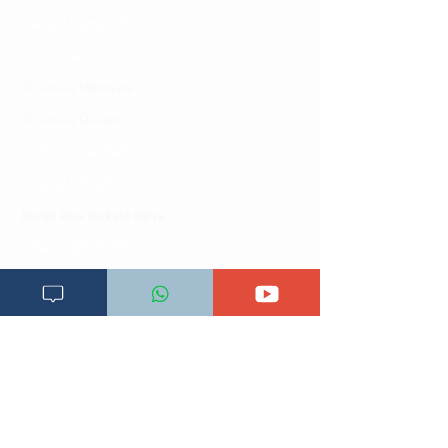
Changia kuwezesha
Clinical bot
Dirisha la Mgonjwa
Dirisha la Daktari
Dodoso la matibabu
Fursa za kibiashara
Jiunge kwa makala mpya
Kuhusu ULY CLINIC
Kamusi ya ULY CLINIC
Maoni ya mteja
Malalamiko ya mteja
Maoni ya wateja
Mahali tunapatikana
Makundi mengine ya
telegram