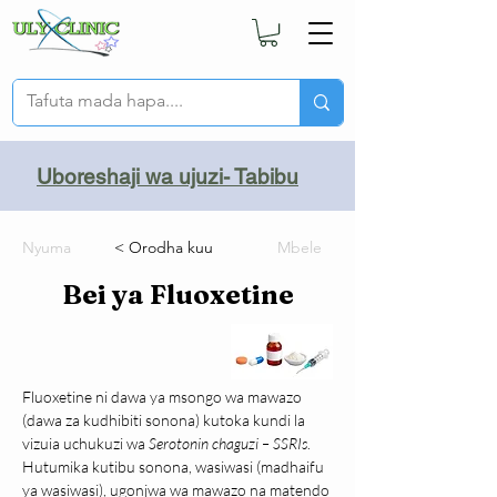
Uboreshaji wa ujuzi- Tabibu
Nyuma
< Orodha kuu
Mbele
Bei ya Fluoxetine
Fluoxetine ni dawa ya msongo wa mawazo 
(dawa za kudhibiti sonona) kutoka kundi la 
vizuia uchukuzi wa
 Serotonin chaguzi – SSRIs
. 
Hutumika kutibu sonona, wasiwasi (madhaifu 
ya wasiwasi), ugonjwa wa mawazo na matendo 