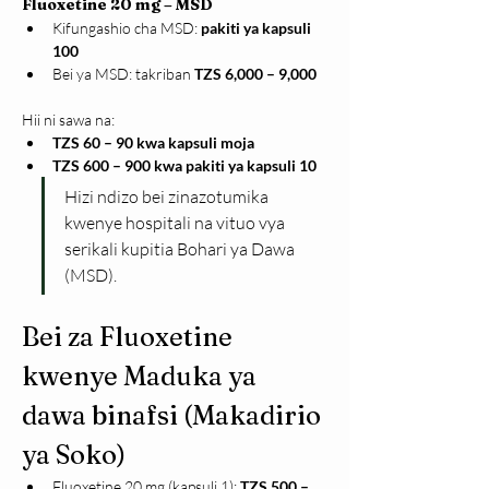
Fluoxetine 20 mg – MSD
Kifungashio cha MSD: 
pakiti ya kapsuli 
100
Bei ya MSD: takriban 
TZS 6,000 – 9,000
Hii ni sawa na:
TZS 60 – 90 kwa kapsuli moja
TZS 600 – 900 kwa pakiti ya kapsuli 10
Hizi ndizo bei zinazotumika 
kwenye hospitali na vituo vya 
serikali kupitia Bohari ya Dawa 
(MSD).
Bei za Fluoxetine 
kwenye Maduka ya 
dawa binafsi (Makadirio 
ya Soko)
Fluoxetine 20 mg (kapsuli 1): 
TZS 500 – 