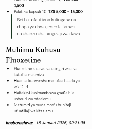
1,500
Pakiti ya kapsuli 10: 
TZS 5,000 – 15,000
Bei hutofautiana kulingana na 
chapa ya dawa, eneo la famasi 
na chanzo cha uingizaji wa dawa.
Muhimu Kuhusu 
Fluoxetine
Fluoxetine si dawa ya usingizi wala ya 
kutuliza maumivu
Huanza kuonyesha manufaa baada ya 
wiki 2–4
Haitakiwi kusimamishwa ghafla bila 
ushauri wa mtaalamu
Matumizi ya muda mrefu huhitaji 
ufuatiliaji wa kitaalamu
Imeboreshwa:
16 Januari 2026, 09:21:08