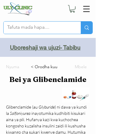
Uboreshaji wa ujuzi- Tabibu
Nyuma
< Orodha kuu
Mbele
Bei ya Glibenclamide
Glibenclamide (au 
Glyburide
) ni dawa ya kundi 
la 
Salfoniyurea
 inayotumika kudhibiti kisukari 
aina ya pili. Hufanya kazi kwa kuchochea 
kongosho kuzalisha insulini zaidi ili kushusha 
kiwango cha sukari kwenye damu. Hutumika 