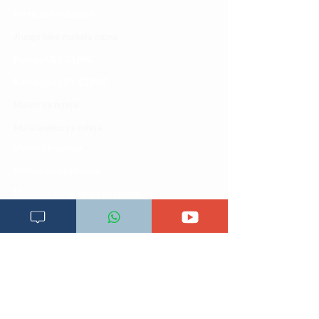
Fursa za kibiashara
Jiunge kwa makala mpya
Kuhusu ULY CLINIC
Kamusi ya ULY CLINIC
Maoni ya mteja
Malalamiko ya mteja
Maoni ya wateja
Mahali tunapatikana
Makundi mengine ya
telegram
Matangazo na udhamini
​Matibabu ya nyumbani
Maono na dira yetu
Pata tiba
Programu za mafunzo