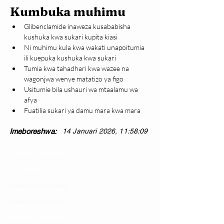
Kumbuka muhimu
Glibenclamide inaweza kusababisha 
kushuka kwa sukari kupita kiasi
Ni muhimu kula kwa wakati unapoitumia 
ili kuepuka kushuka kwa sukari
Tumia kwa tahadhari kwa wazee na 
wagonjwa wenye matatizo ya figo
Usitumie bila ushauri wa mtaalamu wa 
afya
Fuatilia sukari ya damu mara kwa mara
Imeboreshwa:
14 Januari 2026, 11:58:09
Changia kuwezesha
Clinical bot
Dirisha la Mgonjwa
Dirisha la Daktari
Dodoso la matibabu