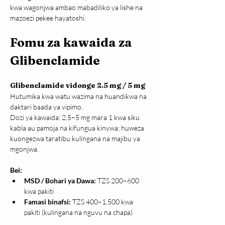
kwa wagonjwa ambao mabadiliko ya lishe na 
mazoezi pekee hayatoshi.
Fomu za kawaida za 
Glibenclamide
Glibenclamide vidonge 2.5 mg / 5 mg
Hutumika kwa watu wazima na huandikwa na 
daktari baada ya vipimo.
Dozi ya kawaida: 2.5–5 mg mara 1 kwa siku 
kabla au pamoja na kifungua kinywa; huweza 
kuongezwa taratibu kulingana na majibu ya 
mgonjwa.
Bei:
MSD / Bohari ya Dawa:
 TZS 200–600 
kwa pakiti
Famasi binafsi:
 TZS 400–1,500 kwa 
pakiti (kulingana na nguvu na chapa)