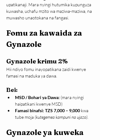
upatikanaji. Mara nyingi hutumika kupunguza 
kuwasha, uchafu mzito wa maziwa-maziwa, na 
muwasho unaotokana na fangasi.
Fomu za kawaida za 
Gynazole
Gynazole krimu 2%
Hii ndiyo fomu inayopatikana zaidi kwenye 
famasi na maduka ya dawa.
Bei:
MSD / Bohari ya Dawa:
 (mara nyingi 
haipatikani kwenye MSD)
Famasi binafsi:
TZS 7,000 – 9,000
 kwa 
tube moja 
(kutegemea kampuni na ujazo).
Gynazole ya kuweka 