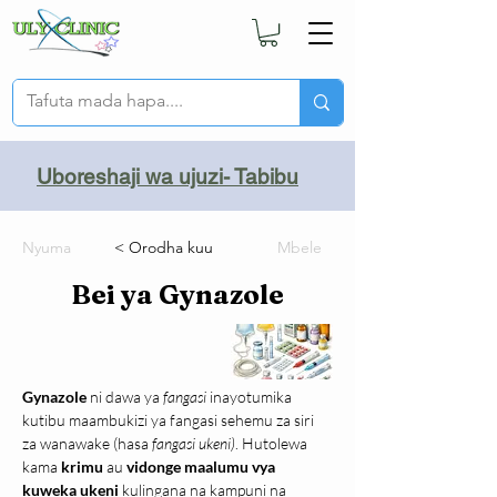
Uboreshaji wa ujuzi- Tabibu
Nyuma
< Orodha kuu
Mbele
Bei ya Gynazole
Gynazole
 ni dawa ya 
fangasi
 inayotumika 
kutibu maambukizi ya fangasi sehemu za siri 
za wanawake (hasa 
fangasi ukeni)
. Hutolewa 
kama 
krimu
 au 
vidonge maalumu vya 
kuweka ukeni
 kulingana na kampuni na 