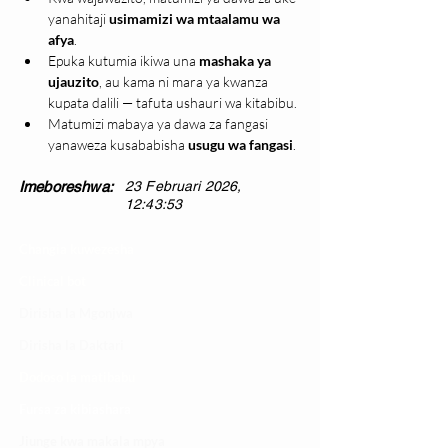
yanahitaji 
usimamizi wa mtaalamu wa 
afya
.
Epuka kutumia ikiwa una 
mashaka ya 
ujauzito
, au kama ni mara ya kwanza 
kupata dalili — tafuta ushauri wa kitabibu.
Matumizi mabaya ya dawa za fangasi 
yanaweza kusababisha 
usugu wa fangasi
.
Imeboreshwa:
23 Februari 2026,
12:43:53
Changia kuwezesha
Clinical bot
Dirisha la Mgonjwa
Dirisha la Daktari
Dodoso la matibabu
Fursa za kibiashara
Jiunge kwa makala mpya