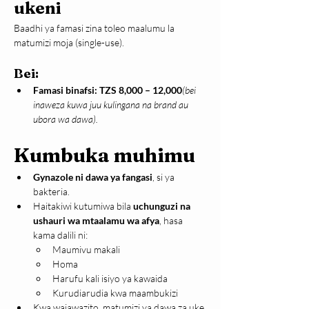
ukeni
Baadhi ya famasi zina toleo maalumu la 
matumizi moja (single-use).
Bei:
Famasi binafsi:
TZS 8,000 – 12,000
(bei 
inaweza kuwa juu kulingana na brand au 
ubora wa dawa).
Kumbuka muhimu
Gynazole ni dawa ya fangasi
, si ya 
bakteria.
Haitakiwi kutumiwa bila 
uchunguzi na 
ushauri wa mtaalamu wa afya
, hasa 
kama dalili ni:
Maumivu makali
Homa
Harufu kali isiyo ya kawaida
Kurudiarudia kwa maambukizi
Kwa wajawazito, matumizi ya dawa za uke 