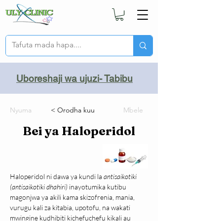
Uboreshaji wa ujuzi- Tabibu
Nyuma
< Orodha kuu
Mbele
Bei ya Haloperidol
Haloperidol ni dawa ya kundi la 
antisaikotiki 
(antisaikotiki dhahiri)
 inayotumika kutibu 
magonjwa ya akili kama skizofrenia, mania, 
vurugu kali za kitabia, upotofu, na wakati 
mwingine kudhibiti kichefuchefu kikali au 