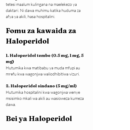
tetesi maalum kulingana na maelekezo ya 
daktari. Ni dawa muhimu katika huduma za 
afya ya akili, hasa hospitalini.
Fomu za kawaida za 
Haloperidol
1. Haloperidol tembe (0.5 mg, 1 mg, 5 
mg)
Hutumika kwa matibabu ya muda mfupi au 
mrefu kwa wagonjwa waliodhibitiwa vizuri.
2. Haloperidol sindano (5 mg/ml)
Hutumika hospitalini kwa wagonjwa wenye 
msisimko mkali wa akili au wasioweza kumeza 
dawa.
Bei ya Haloperidol