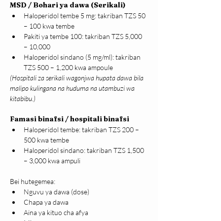
MSD / Bohari ya dawa (Serikali)
Haloperidol tembe 5 mg: takriban TZS 50 
– 100 kwa tembe
Pakiti ya tembe 100: takriban TZS 5,000 
– 10,000
Haloperidol sindano (5 mg/ml): takriban 
TZS 500 – 1,200 kwa ampoule
(Hospitali za serikali wagonjwa hupata dawa bila 
malipo kulingana na huduma na utambuzi wa 
kitabibu.)
Famasi binafsi / hospitali binafsi
Haloperidol tembe: takriban TZS 200 – 
500 kwa tembe
Haloperidol sindano: takriban TZS 1,500 
– 3,000 kwa ampuli
Bei hutegemea:
Nguvu ya dawa (dose)
Chapa ya dawa
Aina ya kituo cha afya