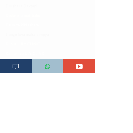
Dirisha la Daktari
Dodoso la matibabu
Fursa za kibiashara
Jiunge kwa makala mpya
Kuhusu ULY CLINIC
Kamusi ya ULY CLINIC
Maoni ya mteja
Malalamiko ya mteja
Maoni ya wateja
Mahali tunapatikana
Makundi mengine ya
telegram
Matangazo na udhamini
​Matibabu ya nyumbani
Maono na dira yetu