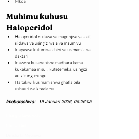
Mkoa
Muhimu kuhusu 
Haloperidol
Haloperidol ni dawa ya magonjwa ya akili, 
si dawa ya usingizi wala ya maumivu
Inapaswa kutumiwa chini ya usimamizi wa 
daktari
Inaweza kusababisha madhara kama 
kukakamaa misuli, kutetemeka, usingizi 
au kizunguzungu
Haitakiwi kusimamishwa ghafla bila 
ushauri wa kitaalamu
Imeboreshwa:
19 Januari 2026, 05:26:05
Changia kuwezesha
Clinical bot
Dirisha la Mgonjwa