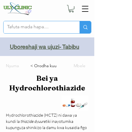
Uboreshaji wa ujuzi- Tabibu
Nyuma
< Orodha kuu
Mbele
Bei ya
Hydrochlorothiazide
Hydrochlorothiazide (HCTZ) ni dawa ya 
kundi la 
thiazide dyuuretiki
 inayotumika 
kupunguza shinikizo la damu kwa kusaidia figo 