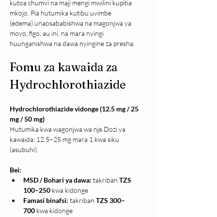
kutoa chumvi na maji mengi mwilini kupitia 
mkojo. Pia hutumika kutibu uvimbe 
(edema) unaosababishwa na magonjwa ya 
moyo, figo, au ini, na mara nyingi 
huunganishwa na dawa nyingine za presha.
Fomu za kawaida za 
Hydrochlorothiazide
Hydrochlorothiazide vidonge (12.5 mg / 25 
mg / 50 mg)
Hutumika kwa wagonjwa wa nje.Dozi ya 
kawaida: 12.5–25 mg mara 1 kwa siku 
(asubuhi).
Bei:
MSD / Bohari ya dawa:
 takriban 
TZS 
100–250
 kwa kidonge
Famasi binafsi:
 takriban 
TZS 300–
700
 kwa kidonge