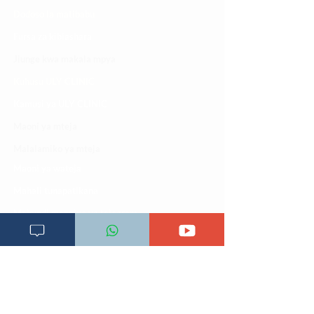
Dodoso la matibabu
Fursa za kibiashara
Jiunge kwa makala mpya
Kuhusu ULY CLINIC
Kamusi ya ULY CLINIC
Maoni ya mteja
Malalamiko ya mteja
Maoni ya wateja
Mahali tunapatikana
Makundi mengine ya
telegram
Matangazo na udhamini
​Matibabu ya nyumbani
Maono na dira yetu
Pata tiba