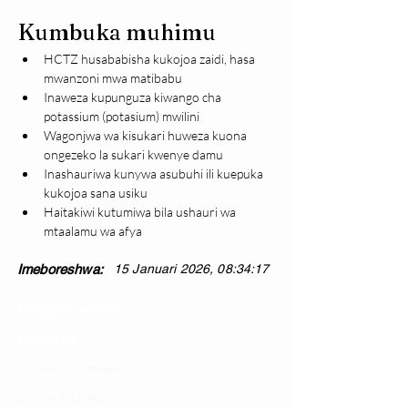
Kumbuka muhimu
HCTZ husababisha kukojoa zaidi, hasa 
mwanzoni mwa matibabu
Inaweza kupunguza kiwango cha 
potassium (potasium) mwilini
Wagonjwa wa kisukari huweza kuona 
ongezeko la sukari kwenye damu
Inashauriwa kunywa asubuhi ili kuepuka 
kukojoa sana usiku
Haitakiwi kutumiwa bila ushauri wa 
mtaalamu wa afya
Imeboreshwa:
15 Januari 2026, 08:34:17
Changia kuwezesha
Clinical bot
Dirisha la Mgonjwa
Dirisha la Daktari