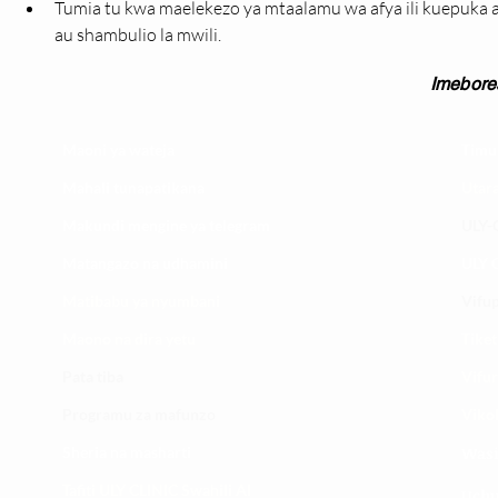
Tumia tu kwa maelekezo ya mtaalamu wa afya ili kuepuka 
au shambulio la mwili.
Imebore
Maoni ya wateja
Timu
Mahali tunapatikana
Utar
Makundi mengine ya
telegram
ULY-C
Matangazo na udhamini
ULY C
​Matibabu ya nyumbani
Vifup
Maono na dira yetu
Tiket
Pata tiba
Vifur
Programu za mafunzo
Viko
Sheria na masharti
Wasi
Tafiti ULY CLINIC Swahili AI
Uchu