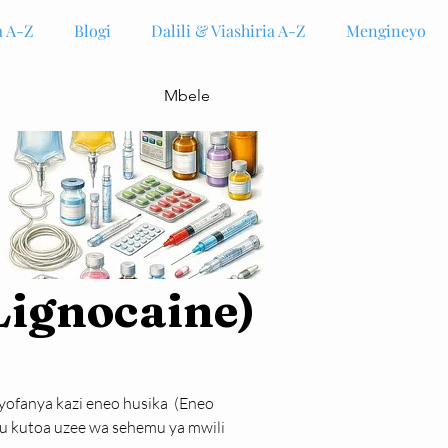
 A-Z
Blogi
Dalili & Viashiria A-Z
Mengineyo
Mbele
Lignocaine)
ayofanya kazi eneo husika  (Eneo 
u kutoa uzee wa sehemu ya mwili 