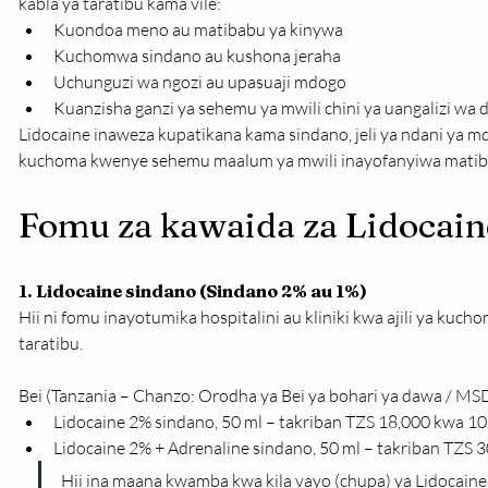
kabla ya taratibu kama vile:
Kuondoa meno au matibabu ya kinywa
Kuchomwa sindano au kushona jeraha
Uchunguzi wa ngozi au upasuaji mdogo
Kuanzisha ganzi ya sehemu ya mwili chini ya uangalizi wa d
Lidocaine inaweza kupatikana kama sindano, jeli ya ndani ya mdo
kuchoma kwenye sehemu maalum ya mwili inayofanyiwa matib
Fomu za kawaida za Lidocain
1. Lidocaine sindano (Sindano 2% au 1%)
Hii ni fomu inayotumika hospitalini au kliniki kwa ajili ya kuch
taratibu.
Bei (Tanzania – Chanzo: Orodha ya Bei ya bohari ya dawa / MSD
Lidocaine 2% sindano, 50 ml – takriban TZS 18,000 kwa 10 
Lidocaine 2% + Adrenaline sindano, 50 ml – takriban TZS 3
Hii ina maana kwamba kwa kila vayo (chupa) ya Lidocaine