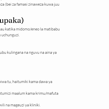
oza (bei za famasi zinaweza kuwa juu 
kupaka)
 au katika midomo/eneo la matibabu 
 uchunguzi.
ubu kulingana na nguvu na aina ya 
ibiwa tu, haitumiki kama dawa ya 
 matumizi maalum kama krimu/mafuta 
li na mageuzi ya kliniki.