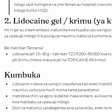
ndogo zaidi kulingana na jinsi famasi au hospitali inavyot
kidogo kuliko MSD).
2. Lidocaine gel / krimu (ya 
Hii ni gel au cream ambayo inatumika kwa kupaka uso wa ngozi
ya upasuaji mdogo ili kupunguza maumivu kabla ya kuchoma au
Bei (takriban Tanzania):
Lidocaine jeli 15–30 g – takriban TZS 8,000–80,000 kwa ty
jeli/krimu (mfano oracure jeli na TOPICAINE 4% krimu)
Kumbuka
Lidocaine ni dawa ya usingizi inayofanya kazi eneo linalot
maumivu ya kuzuia mwili mzima kama paracetamol.
Inatolewa chini ya agizo la daktari hasa sindano, au kwa
kwa matibabu ya upasuaji mdogo.
Dozi na matumizi yanategemea aina ya taratibu, eneo la mwi