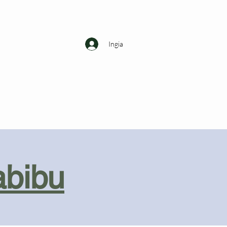
Ingia
abibu