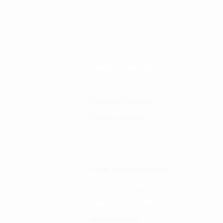
Changia kuwezesha
Clinical bot
Dirisha la Mgonjwa
Dirisha la Daktari
Dodoso la matibabu
Fursa za kibiashara
Jiunge kwa makala mpya
Kuhusu ULY CLINIC
Kamusi ya ULY CLINIC
Maoni ya mteja