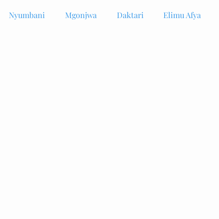
Nyumbani
Mgonjwa
Daktari
Elimu Afya