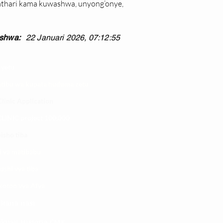
athari kama kuwashwa, unyong’onye, 
shwa:
22 Januari 2026, 07:12:55
 yetu
atibu wa kupata huduma zetu
linic Application
LINIC project 100,00
0
isho tiba
i ya matibabu
ushi vya tiba
kotoo vya Afya
liana nasi
kuaji Historia CME