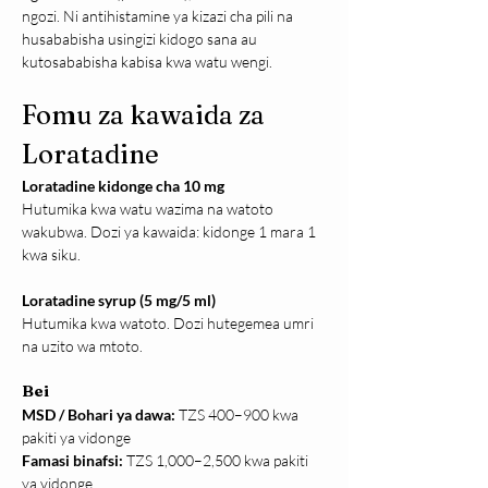
ngozi. Ni antihistamine ya kizazi cha pili na 
husababisha usingizi kidogo sana au 
kutosababisha kabisa kwa watu wengi.
Fomu za kawaida za 
Loratadine
Loratadine kidonge cha 10 mg
Hutumika kwa watu wazima na watoto 
wakubwa. Dozi ya kawaida: kidonge 1 mara 1 
kwa siku.
Loratadine syrup (5 mg/5 ml)
Hutumika kwa watoto. Dozi hutegemea umri 
na uzito wa mtoto.
Bei
MSD / Bohari ya dawa: 
TZS 400–900 kwa 
pakiti ya vidonge
Famasi binafsi: 
TZS 1,000–2,500 kwa pakiti 
ya vidonge