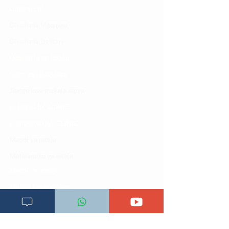
Clinical bot
Dirisha la Mgonjwa
Dirisha la Daktari
Dodoso la matibabu
Fursa za kibiashara
Jiunge kwa makala mpya
Kuhusu ULY CLINIC
Kamusi ya ULY CLINIC
Maoni ya mteja
Malalamiko ya mteja
Maoni ya wateja
Mahali tunapatikana
Makundi mengine ya
telegram
Matangazo na udhamini