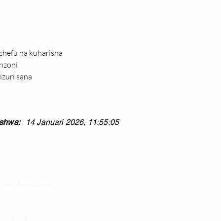
chefu na kuharisha
nzoni
izuri sana
shwa:
14 Januari 2026, 11:55:05
 yetu
atibu wa kupata huduma zetu
linic Application
LINIC project 100,00
0
isho tiba