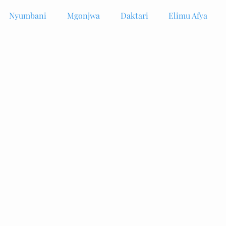
Nyumbani
Mgonjwa
Daktari
Elimu Afya