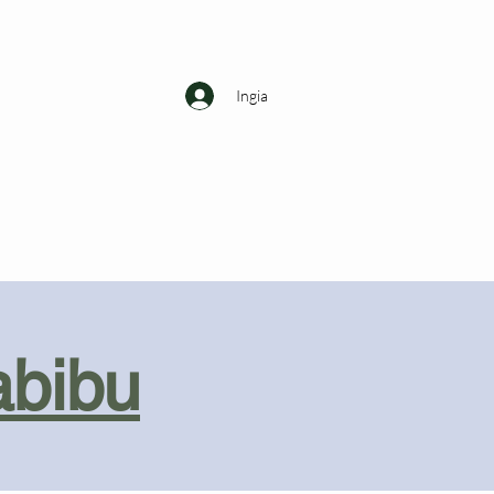
Ingia
abibu