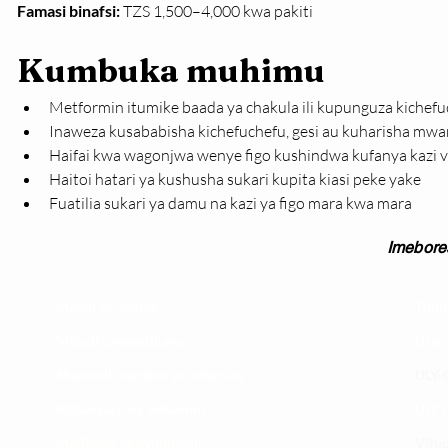
Famasi binafsi:
 TZS 1,500–4,000 kwa pakiti
Kumbuka muhimu
Metformin itumike baada ya chakula ili kupunguza kichefu
Inaweza kusababisha kichefuchefu, gesi au kuharisha mwa
Haifai kwa wagonjwa wenye figo kushindwa kufanya kazi v
Haitoi hatari ya kushusha sukari kupita kiasi peke yake
Fuatilia sukari ya damu na kazi ya figo mara kwa mara
Imebore
Maoni ya wateja
Timu
Mahali tunapatikana
Utar
Makundi mengine ya
telegram
ULY-C
Matangazo na udhamini
ULY C
​Matibabu ya nyumbani
Vifup