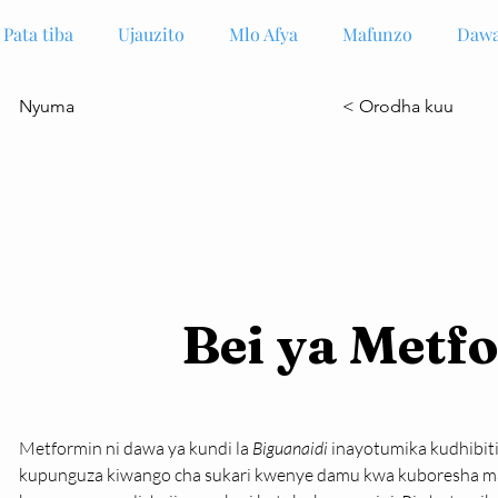
Pata tiba
Ujauzito
Mlo Afya
Mafunzo
Dawa
Nyuma
< Orodha kuu
Bei ya Metf
Metformin ni dawa ya kundi la 
Biguanaidi
 inayotumika kudhibiti 
kupunguza kiwango cha sukari kwenye damu kwa kuboresha matu