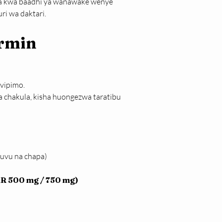
ika kwa baadhi ya wanawake wenye 
ri wa daktari.
ormin
vipimo.
 chakula, kisha huongezwa taratibu 
guvu na chapa)
XR 500 mg / 750 mg)