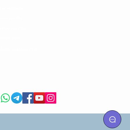
i ya matibabu
ushi vya tiba
kotoo vya Afya
liana nasi
kuaji Historia CME