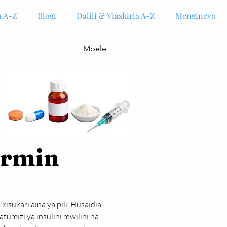
 A-Z
Blogi
Dalili & Viashiria A-Z
Mengineyo
Mbele
ormin
kisukari aina ya pili. Husaidia 
mizi ya insulini mwilini na 