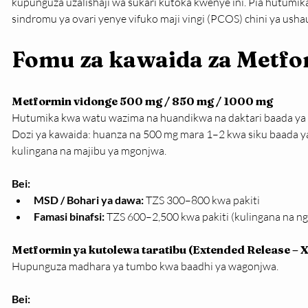
kupunguza uzalishaji wa sukari kutoka kwenye ini. Pia hutum
sindromu ya ovari yenye vifuko maji vingi (PCOS) chini ya ushau
Fomu za kawaida za Metf
Metformin vidonge 500 mg / 850 mg / 1000 mg
Hutumika kwa watu wazima na huandikwa na daktari baada ya 
Dozi ya kawaida: huanza na 500 mg mara 1–2 kwa siku baada ya
kulingana na majibu ya mgonjwa.
Bei:
MSD / Bohari ya dawa:
 TZS 300–800 kwa pakiti
Famasi binafsi:
 TZS 600–2,500 kwa pakiti (kulingana na n
Metformin ya kutolewa taratibu (Extended Release – 
Hupunguza madhara ya tumbo kwa baadhi ya wagonjwa.
Bei: