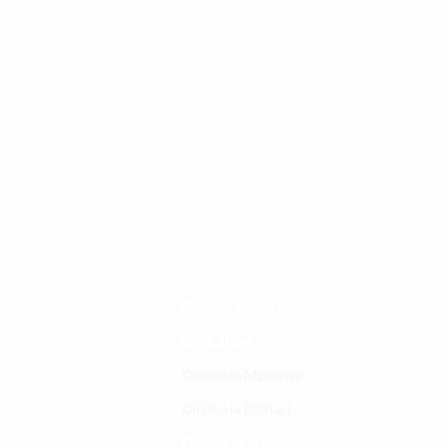
Changia kuwezesha
Clinical bot
Dirisha la Mgonjwa
Dirisha la Daktari
Dodoso la matibabu