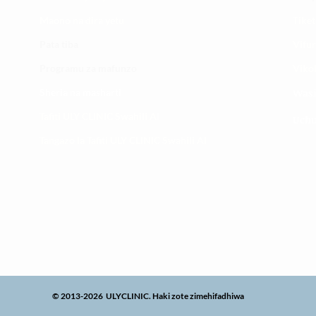
Maono na dira yetu
Tiket
Pata tiba
Vifur
Programu za mafunzo
Viko
Sheria na masharti
Wasi
Tafiti ULY CLINIC Swahili AI
Uchu
Tangazo la Tafiti ULY CLINIC Swahili AI
© 2013-2026 ULYCLINIC. Haki zote zimehifadhiwa