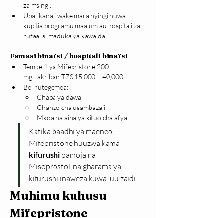
za msingi.
Upatikanaji wake mara nyingi huwa 
kupitia programu maalum au hospitali za 
rufaa, si maduka ya kawaida.
Famasi binafsi / hospitali binafsi
Tembe 1 ya Mifepristone 200 
mg: takriban TZS 15,000 – 40,000
Bei hutegemea:
Chapa ya dawa
Chanzo cha usambazaji
Mkoa na aina ya kituo cha afya
Katika baadhi ya maeneo, 
Mifepristone huuzwa kama 
kifurushi 
pamoja na 
Misoprostol, na gharama ya 
kifurushi inaweza kuwa juu zaidi.
Muhimu kuhusu 
Mifepristone