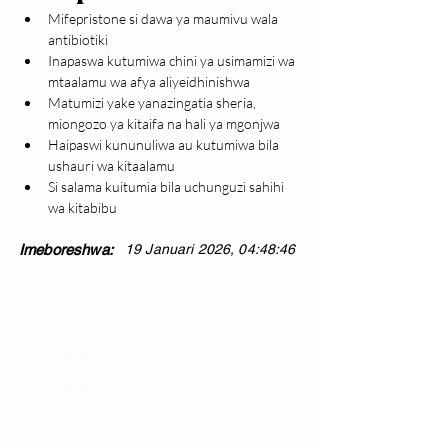
Mifepristone si dawa ya maumivu wala 
antibiotiki
Inapaswa kutumiwa chini ya usimamizi wa 
mtaalamu wa afya aliyeidhinishwa
Matumizi yake yanazingatia sheria, 
miongozo ya kitaifa na hali ya mgonjwa
Haipaswi kununuliwa au kutumiwa bila 
ushauri wa kitaalamu
Si salama kuitumia bila uchunguzi sahihi 
wa kitabibu
Imeboreshwa:
19 Januari 2026, 04:48:46
Changia kuwezesha
Clinical bot
Dirisha la Mgonjwa
Dirisha la Daktari
Dodoso la matibabu