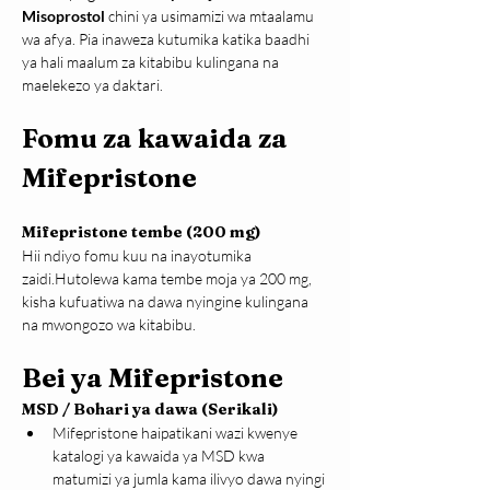
Misoprostol
 chini ya usimamizi wa mtaalamu 
wa afya. Pia inaweza kutumika katika baadhi 
ya hali maalum za kitabibu kulingana na 
maelekezo ya daktari.
Fomu za kawaida za 
Mifepristone
Mifepristone tembe (200 mg)
Hii ndiyo fomu kuu na inayotumika 
zaidi.Hutolewa kama tembe moja ya 200 mg, 
kisha kufuatiwa na dawa nyingine kulingana 
na mwongozo wa kitabibu.
Bei ya Mifepristone
MSD / Bohari ya dawa (Serikali)
Mifepristone haipatikani wazi kwenye 
katalogi ya kawaida ya MSD kwa 
matumizi ya jumla kama ilivyo dawa nyingi 