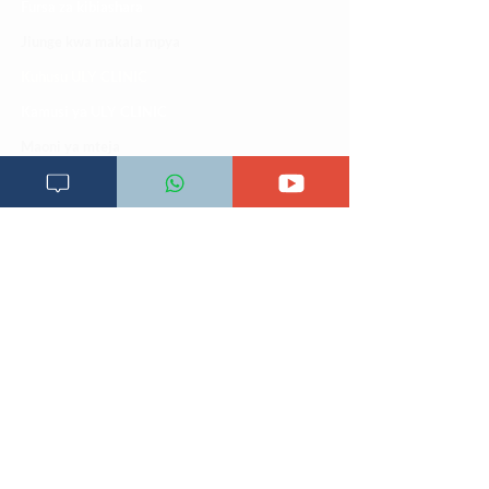
Fursa za kibiashara
Jiunge kwa makala mpya
Kuhusu ULY CLINIC
Kamusi ya ULY CLINIC
Maoni ya mteja
Malalamiko ya mteja
Maoni ya wateja
Mahali tunapatikana
Makundi mengine ya
telegram
Matangazo na udhamini
​Matibabu ya nyumbani
Maono na dira yetu
Pata tiba
Programu za mafunzo