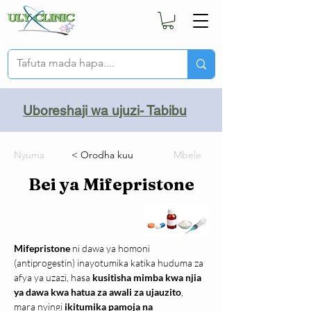
Uboreshaji wa ujuzi- Tabibu
Nyuma
< Orodha kuu
Mbele
Bei ya Mifepristone
Mifepristone
 ni dawa ya homoni 
(antiprogestin) inayotumika katika huduma za 
afya ya uzazi, hasa 
kusitisha mimba kwa njia 
ya dawa kwa hatua za awali za ujauzito
, 
mara nyingi 
ikitumika pamoja na 