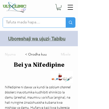
Uboreshaji wa ujuzi- Tabibu
Nyuma
< Orodha kuu
Mbele
Bei ya Nifedipine
Nifedipine ni dawa ya kundi la 
calcium channel 
blockers
 inayotumika kudhibiti shinikizo la 
damu (presha), maumivu ya kifua (angina), na 
hali nyingine zinazohusisha kubana kwa 
mishipa ya damu. Hufanya kazi kwa kulegeza 