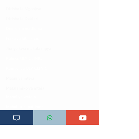
Dirisha la Mgonjwa
Dirisha la Daktari
Dodoso la matibabu
Fursa za kibiashara
Jiunge kwa makala mpya
Kuhusu ULY CLINIC
Kamusi ya ULY CLINIC
Maoni ya mteja
Malalamiko ya mteja
Maoni ya wateja
Mahali tunapatikana
Makundi mengine ya
telegram
Matangazo na udhamini
​Matibabu ya nyumbani