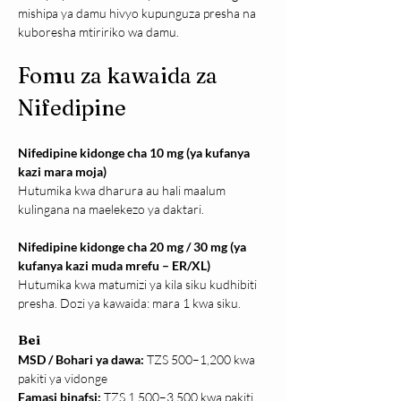
mishipa ya damu hivyo kupunguza presha na 
kuboresha mtiririko wa damu.
Fomu za kawaida za 
Nifedipine
Nifedipine kidonge cha 10 mg (ya kufanya 
kazi mara moja)
Hutumika kwa dharura au hali maalum 
kulingana na maelekezo ya daktari.
Nifedipine kidonge cha 20 mg / 30 mg (ya 
kufanya kazi muda mrefu – ER/XL)
Hutumika kwa matumizi ya kila siku kudhibiti 
presha. Dozi ya kawaida: mara 1 kwa siku.
Bei
MSD / Bohari ya dawa: 
TZS 500–1,200 kwa 
pakiti ya vidonge
Famasi binafsi: 
TZS 1,500–3,500 kwa pakiti 