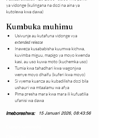
ya vidonge (kulingana na dozi na aina ya 
kutolewa kwa dawa)
Kumbuka muhimu
Usivunje au kutafuna vidonge vya 
extended release
Inaweza kusababisha kuumwa kichwa, 
kuvimba miguu, mapigo ya moyo kwenda 
kasi, au uso kuwa moto (kuchemka uso)
Tumia kwa tahadhari kwa wagonjwa 
wenye moyo dhaifu (kuferi kwa moyo)
Si vyema kuanza au kubadilisha dozi bila 
ushauri wa mtaalamu wa afya
Pima presha mara kwa mara ili kufuatilia 
ufanisi wa dawa
Imeboreshwa:
15 Januari 2026, 08:43:56
Changia kuwezesha
Clinical bot