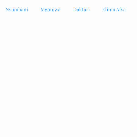
Nyumbani
Mgonjwa
Daktari
Elimu Afya