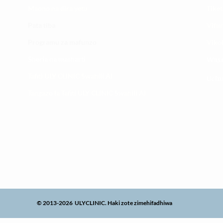
Maono na dira yetu
Tiket
Pata tiba
Vifur
Programu za mafunzo
Viko
Sheria na masharti
Wasi
Tafiti ULY CLINIC Swahili AI
Uchu
Tangazo la Tafiti ULY CLINIC Swahili AI
© 2013-2026 ULYCLINIC. Haki zote zimehifadhiwa