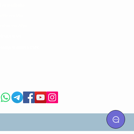
i ya matibabu
ushi vya tiba
kotoo vya Afya
liana nasi
kuaji Historia CME