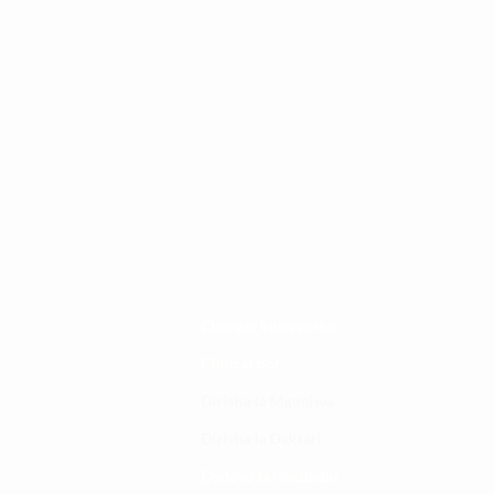
Changia kuwezesha
Clinical bot
Dirisha la Mgonjwa
Dirisha la Daktari
Dodoso la matibabu