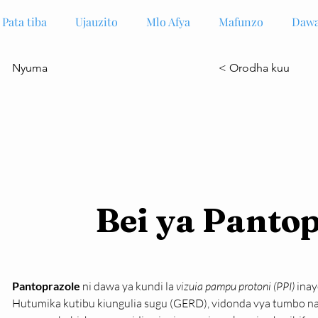
Pata tiba
Ujauzito
Mlo Afya
Mafunzo
Dawa
Nyuma
< Orodha kuu
Bei ya Panto
Pantoprazole
 ni dawa ya kundi la 
vizuia pampu protoni (PPI)
 ina
Hutumika kutibu kiungulia sugu (GERD), vidonda vya tumbo n