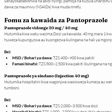
yanayosababishwa na asidi nyingi, pamoja na kuzuia uharibi
dawa za maumivu (NSAIDs) kwa muda mrefu.
Fomu za kawaida za Pantoprazole
Pantoprazole vidonge 20 mg / 40 mg
Hutumika kwa watu wazima.Dozi ya kawaida: 40 mg mara 1 kwa s
huweza kupunguzwa au kuongezwa kulingana na hali ya mgonj
Bei:
MSD / Bohari ya dawa:
 TZS 400–900 kwa pakiti
Famasi binafsi:
 TZS 800–2,500 kwa pakiti (kulingana na n
Pantoprazole ya sindano (Injection 40 mg)
Hutumika hospitalini kwa wagonjwa wasioweza kumeza au wen
tumboni.
Bei:
MSD / Bohari ya dawa:
 TZS 2,000–3,500 kwa dozi
Hospitali binafsi:
 TZS 4,000–7,000 kwa dozi (bila gharam