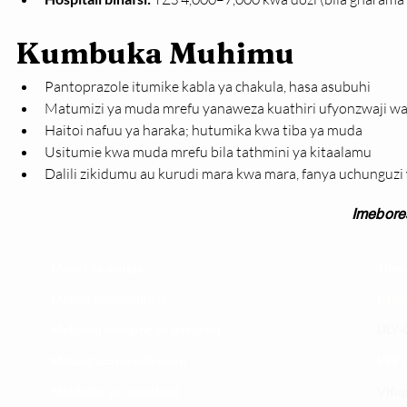
Kumbuka Muhimu
Pantoprazole itumike kabla ya chakula, hasa asubuhi
Matumizi ya muda mrefu yanaweza kuathiri ufyonzwaji wa
Haitoi nafuu ya haraka; hutumika kwa tiba ya muda
Usitumie kwa muda mrefu bila tathmini ya kitaalamu
Dalili zikidumu au kurudi mara kwa mara, fanya uchunguzi
Imebore
Maoni ya wateja
Timu
Mahali tunapatikana
Utar
Makundi mengine ya
telegram
ULY-C
Matangazo na udhamini
ULY C
​Matibabu ya nyumbani
Vifup