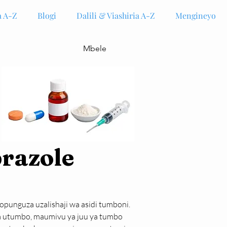
 A-Z
Blogi
Dalili & Viashiria A-Z
Mengineyo
Mbele
prazole
yopunguza uzalishaji wa asidi tumboni. 
a utumbo, maumivu ya juu ya tumbo 