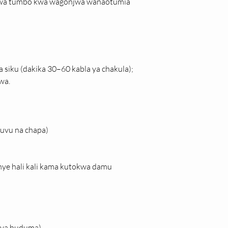
fu wa tumbo kwa wagonjwa wanaotumia 
iku (dakika 30–60 kabla ya chakula); 
wa.
guvu na chapa)
ye hali kali kama kutokwa damu 
a ya huduma)