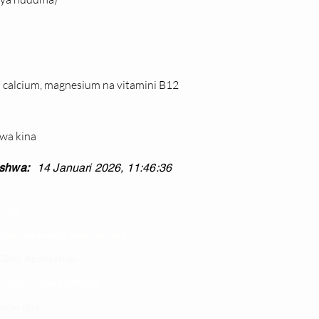
 calcium, magnesium na vitamini B12
 wa kina
shwa:
14 Januari 2026, 11:46:36
 yetu
atibu wa kupata huduma zetu
linic Application
LINIC project 100,00
0
isho tiba