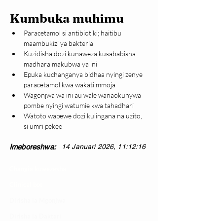
Kumbuka muhimu
Paracetamol si antibiotiki; haitibu 
maambukizi ya bakteria
Kuzidisha dozi kunaweza kusababisha 
madhara makubwa ya ini
Epuka kuchanganya bidhaa nyingi zenye 
paracetamol kwa wakati mmoja
Wagonjwa wa ini au wale wanaokunywa 
pombe nyingi watumie kwa tahadhari
Watoto wapewe dozi kulingana na uzito, 
si umri pekee
Imeboreshwa:
14 Januari 2026, 11:12:16
Changia kuwezesha
Clinical bot
Dirisha la Mgonjwa
Dirisha la Daktari