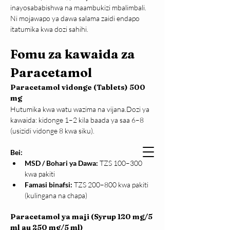
inayosababishwa na maambukizi mbalimbali. 
Ni mojawapo ya dawa salama zaidi endapo 
itatumika kwa dozi sahihi.
Fomu za kawaida za 
Paracetamol
Paracetamol vidonge (Tablets) 500 
mg
Hutumika kwa watu wazima na vijana.Dozi ya 
kawaida: kidonge 1–2 kila baada ya saa 6–8 
(usizidi vidonge 8 kwa siku).
Bei:
MSD / Bohari ya Dawa:
 TZS 100–300 
kwa pakiti
Famasi binafsi:
 TZS 200–800 kwa pakiti 
(kulingana na chapa)
Paracetamol ya maji (Syrup 120 mg/5 
ml au 250 mg/5 ml)