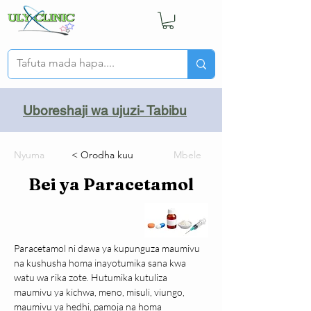
Uboreshaji wa ujuzi- Tabibu
Nyuma
< Orodha kuu
Mbele
Bei ya Paracetamol
Paracetamol ni dawa ya kupunguza maumivu  
na kushusha homa inayotumika sana kwa 
watu wa rika zote. Hutumika kutuliza 
maumivu ya kichwa, meno, misuli, viungo, 
maumivu ya hedhi, pamoja na homa 