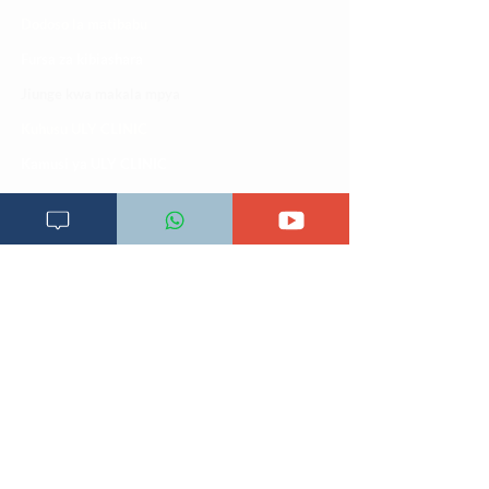
Dodoso la matibabu
Fursa za kibiashara
Jiunge kwa makala mpya
Kuhusu ULY CLINIC
Kamusi ya ULY CLINIC
Maoni ya mteja
Malalamiko ya mteja
Maoni ya wateja
Mahali tunapatikana
Makundi mengine ya
telegram
Matangazo na udhamini
​Matibabu ya nyumbani
Maono na dira yetu
Pata tiba