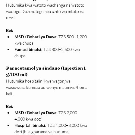
Hutumika kwa watoto wachanga na watoto 
wadogo.Dozi hutegemea uzito wa mtoto na 
umri.
Bei:
MSD / Bohari ya Dawa:
 TZS 500–1,200 
kwa chupa
Famasi binafsi:
 TZS 800–2,500 kwa 
chupa
Paracetamol ya sindano (Injection 1 
g/100 ml)
Hutumika hospitalini kwa wagonjwa 
wasioweza kumeza au wenye maumivu/homa 
kali.
Bei:
MSD / Bohari ya Dawa:
 TZS 2,000–
4,000 kwa dozi
Hospitali binafsi:
 TZS 4,000–8,000 kwa 
dozi (bila gharama ya huduma)