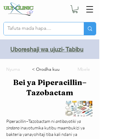
Uboreshaji wa ujuzi- Tabibu
Nyuma
< Orodha kuu
Mbele
Bei ya Piperacillin–
Tazobactam
Piperacillin–Tazobactam ni 
antibayotiki ya 
sindano
 inayotumika kutibu maambukizi ya 
bakteria yanayohitaji tiba kali ndani ya 