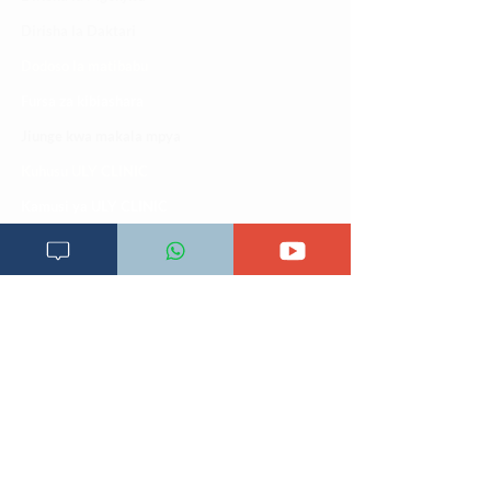
Dirisha la Daktari
Dodoso la matibabu
Fursa za kibiashara
Jiunge kwa makala mpya
Kuhusu ULY CLINIC
Kamusi ya ULY CLINIC
Maoni ya mteja
Malalamiko ya mteja
Maoni ya wateja
Mahali tunapatikana
Makundi mengine ya
telegram
Matangazo na udhamini
​Matibabu ya nyumbani
Maono na dira yetu