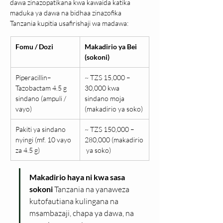
dawa zinazopatikana kwa kawaida katika 
maduka ya dawa na bidhaa zinazofika 
Tanzania kupitia usafirishaji wa madawa:
Fomu / Dozi
Makadirio ya Bei 
(sokoni)
Piperacillin–
~ TZS 15,000 – 
Tazobactam 4.5 g 
30,000 kwa 
sindano (ampuli / 
sindano moja 
vayo)
(makadirio ya soko)
Pakiti ya sindano 
~ TZS 150,000 – 
nyingi (mf. 10 vayo 
280,000 (makadirio
za 4.5 g)
 ya soko)
Makadirio haya ni kwa sasa 
sokoni
 Tanzania na yanaweza 
kutofautiana kulingana na 
msambazaji, chapa ya dawa, na 