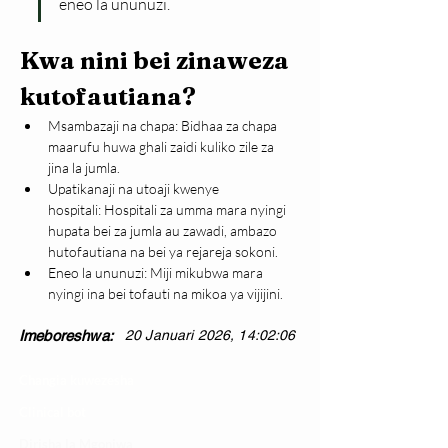
eneo la ununuzi.
Kwa nini bei zinaweza 
kutofautiana?
Msambazaji na chapa: Bidhaa za chapa 
maarufu huwa ghali zaidi kuliko zile za 
jina la jumla.
Upatikanaji na utoaji kwenye 
hospitali: Hospitali za umma mara nyingi 
hupata bei za jumla au zawadi, ambazo 
hutofautiana na bei ya rejareja sokoni.
Eneo la ununuzi: Miji mikubwa mara 
nyingi ina bei tofauti na mikoa ya vijijini.
Imeboreshwa:
20 Januari 2026, 14:02:06
Changia kuwezesha
Clinical bot
Dirisha la Mgonjwa