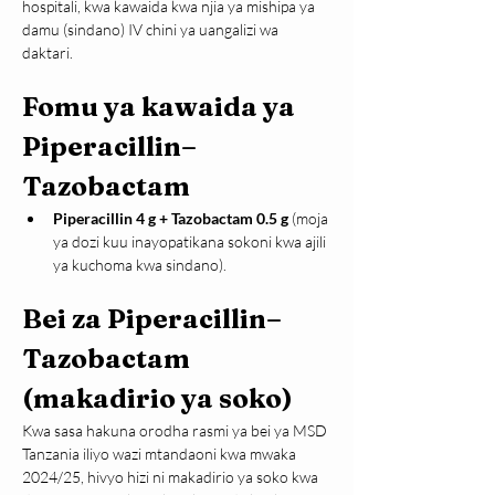
hospitali, kwa kawaida kwa njia ya mishipa ya 
damu (sindano) IV chini ya uangalizi wa 
daktari.
Fomu ya kawaida ya 
Piperacillin–
Tazobactam
Piperacillin 4 g + Tazobactam 0.5 g
 (moja 
ya dozi kuu inayopatikana sokoni kwa ajili 
ya kuchoma kwa sindano).
Bei za Piperacillin–
Tazobactam 
(makadirio ya soko)
Kwa sasa hakuna orodha rasmi ya bei ya MSD 
Tanzania iliyo wazi mtandaoni kwa mwaka 
2024/25, hivyo hizi ni makadirio ya soko kwa 