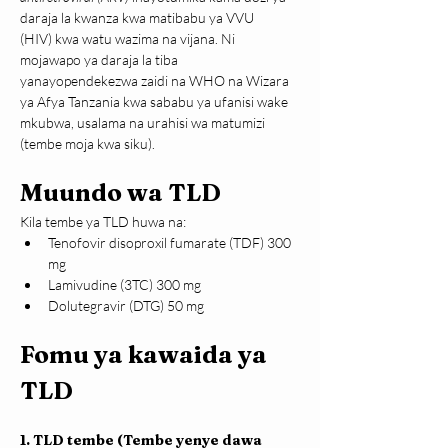
daraja la kwanza kwa matibabu ya VVU 
(HIV) kwa watu wazima na vijana. Ni 
mojawapo ya daraja la tiba 
yanayopendekezwa zaidi na WHO na Wizara 
ya Afya Tanzania kwa sababu ya ufanisi wake 
mkubwa, usalama na urahisi wa matumizi 
(tembe moja kwa siku).
Muundo wa TLD
Kila tembe ya TLD huwa na:
Tenofovir disoproxil fumarate (TDF) 300 
mg
Lamivudine (3TC) 300 mg
Dolutegravir (DTG) 50 mg
Fomu ya kawaida ya 
TLD
1. TLD tembe (Tembe yenye dawa 