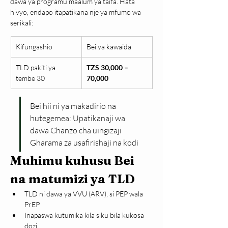
dawa ya programu maalum ya taifa. Hata 
hivyo, endapo itapatikana nje ya mfumo wa 
serikali:
Kifungashio
Bei ya kawaida
TLD pakiti ya 
TZS 30,000 – 
tembe 30
70,000
Bei hii ni ya makadirio na 
hutegemea: Upatikanaji wa 
dawa Chanzo cha uingizaji 
Gharama za usafirishaji na kodi
Muhimu kuhusu Bei 
na matumizi ya TLD
TLD ni dawa ya VVU (ARV), si PEP wala 
PrEP
Inapaswa kutumika kila siku bila kukosa 
dozi