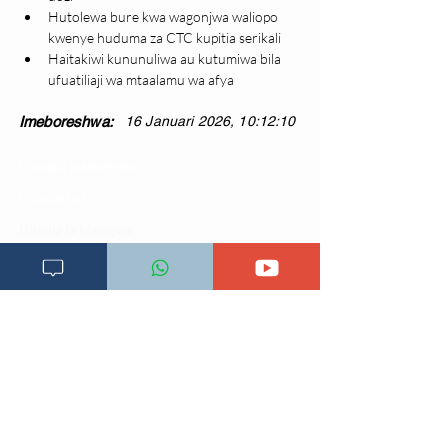
Hutolewa bure kwa wagonjwa waliopo 
kwenye huduma za CTC kupitia serikali
Haitakiwi kununuliwa au kutumiwa bila 
ufuatiliaji wa mtaalamu wa afya
Imeboreshwa:
16 Januari 2026, 10:12:10
Changia kuwezesha
Clinical bot
Dirisha la Mgonjwa
Dirisha la Daktari
Dodoso la matibabu
Fursa za kibiashara
Jiunge kwa makala mpya
Kuhusu ULY CLINIC
Kamusi ya ULY CLINIC