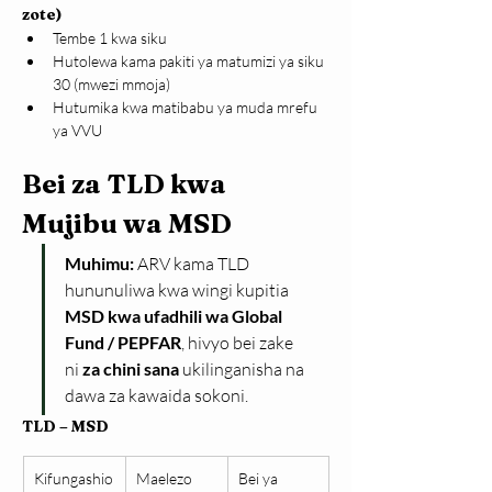
zote)
Tembe 1 kwa siku
Hutolewa kama pakiti ya matumizi ya siku 
30 (mwezi mmoja)
Hutumika kwa matibabu ya muda mrefu 
ya VVU
Bei za TLD kwa 
Mujibu wa MSD
Muhimu:
 ARV kama TLD 
hununuliwa kwa wingi kupitia 
MSD kwa ufadhili wa Global 
Fund / PEPFAR
, hivyo bei zake 
ni 
za chini sana
 ukilinganisha na 
dawa za kawaida sokoni.
TLD – MSD
Kifungashio
Maelezo
Bei ya 