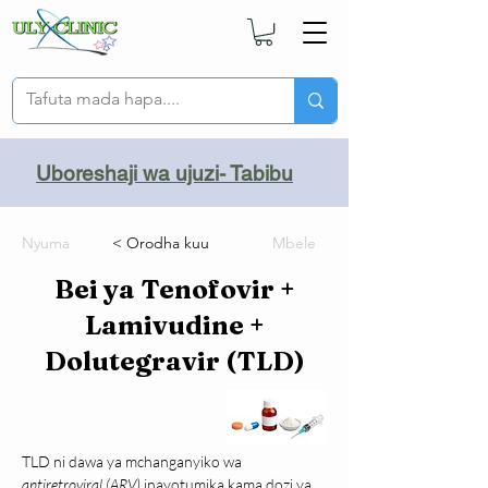
Uboreshaji wa ujuzi- Tabibu
Nyuma
< Orodha kuu
Mbele
Bei ya Tenofovir +
Lamivudine +
Dolutegravir (TLD)
TLD ni dawa ya mchanganyiko wa 
antiretroviral (ARV)
 inayotumika kama dozi ya 