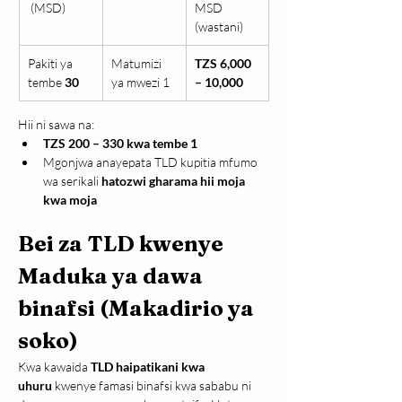
 (MSD)
MSD 
(wastani)
Pakiti ya 
Matumizi 
TZS 6,000 
tembe 
30
ya mwezi 1
– 10,000
Hii ni sawa na:
TZS 200 – 330 kwa tembe 1
Mgonjwa anayepata TLD kupitia mfumo 
wa serikali 
hatozwi gharama hii moja 
kwa moja
Bei za TLD kwenye 
Maduka ya dawa 
binafsi (Makadirio ya 
soko)
Kwa kawaida 
TLD haipatikani kwa 
uhuru
 kwenye famasi binafsi kwa sababu ni 