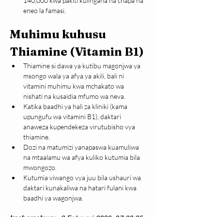
140,000 kwa pakiti kulingana na chapa na 
eneo la famasi.
Muhimu kuhusu 
Thiamine (Vitamin B1)
Thiamine si dawa ya kutibu magonjwa ya 
msongo wala ya afya ya akili, bali ni 
vitamini muhimu kwa mchakato wa 
nishati na kusaidia mfumo wa neva.
Katika baadhi ya hali za kliniki (kama 
upungufu wa vitamini B1), daktari 
anaweza kupendekeza virutubisho vya 
thiamine.
Dozi na matumizi yanapaswa kuamuliwa 
na mtaalamu wa afya kuliko kutumia bila 
mwongozo.
Kutumia viwango vya juu bila ushauri wa 
daktari kunakaliwa na hatari fulani kwa 
baadhi ya wagonjwa.