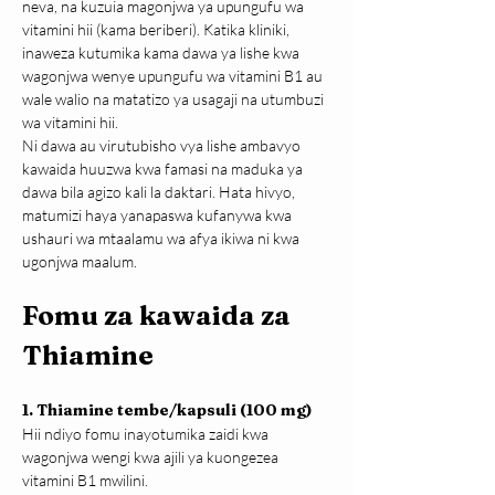
neva, na kuzuia magonjwa ya upungufu wa 
vitamini hii (kama beriberi). Katika kliniki, 
inaweza kutumika kama dawa ya lishe kwa 
wagonjwa wenye upungufu wa vitamini B1 au 
wale walio na matatizo ya usagaji na utumbuzi 
wa vitamini hii.
Ni dawa au virutubisho vya lishe ambavyo 
kawaida huuzwa kwa famasi na maduka ya 
dawa bila agizo kali la daktari. Hata hivyo, 
matumizi haya yanapaswa kufanywa kwa 
ushauri wa mtaalamu wa afya ikiwa ni kwa 
ugonjwa maalum.
Fomu za kawaida za 
Thiamine
1. Thiamine tembe/kapsuli (100 mg)
Hii ndiyo fomu inayotumika zaidi kwa 
wagonjwa wengi kwa ajili ya kuongezea 
vitamini B1 mwilini.