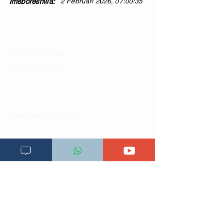
Imeboreshwa:
2 Februari 2026, 07:00:35
Changia kuwezesha
Clinical bot
Dirisha la Mgonjwa
Dirisha la Daktari
Dodoso la matibabu
Fursa za kibiashara
Jiunge kwa makala mpya
Kuhusu ULY CLINIC
Kamusi ya ULY CLINIC
Maoni ya mteja
Malalamiko ya mteja
Maoni ya wateja
Mahali tunapatikana