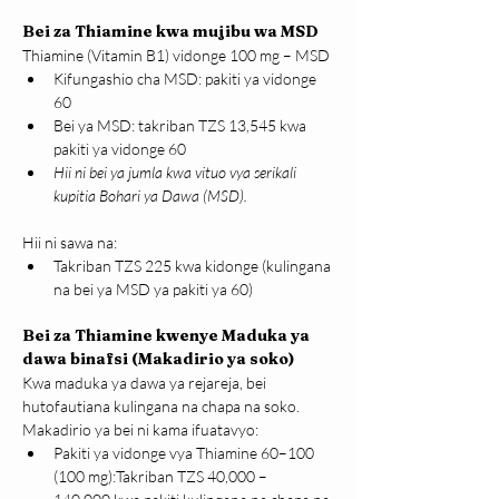
Bei za Thiamine kwa mujibu wa MSD
Thiamine (Vitamin B1) vidonge 100 mg – MSD
Kifungashio cha MSD: pakiti ya vidonge 
60
Bei ya MSD: takriban TZS 13,545 kwa 
pakiti ya vidonge 60 
Hii ni bei ya jumla kwa vituo vya serikali 
kupitia Bohari ya Dawa (MSD).
Hii ni sawa na:
Takriban TZS 225 kwa kidonge (kulingana 
na bei ya MSD ya pakiti ya 60)
Bei za Thiamine kwenye Maduka ya 
dawa binafsi (Makadirio ya soko)
Kwa maduka ya dawa ya rejareja, bei 
hutofautiana kulingana na chapa na soko. 
Makadirio ya bei ni kama ifuatavyo:
Pakiti ya vidonge vya Thiamine 60–100 
(100 mg):Takriban TZS 40,000 – 