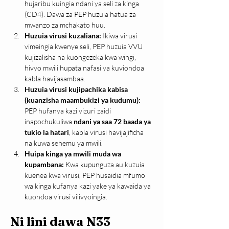
hujaribu kuingia ndani ya seli za kinga 
(CD4). Dawa za PEP huzuia hatua za 
mwanzo za mchakato huu.
Huzuia virusi kuzaliana: 
Ikiwa virusi 
vimeingia kwenye seli, PEP huzuia VVU 
kujizalisha na kuongezeka kwa wingi, 
hivyo mwili hupata nafasi ya kuviondoa 
kabla havijasambaa.
Huzuia virusi kujipachika kabisa 
(kuanzisha maambukizi ya kudumu): 
PEP hufanya kazi vizuri zaidi 
inapochukuliwa 
ndani ya saa 72 baada ya 
tukio la hatari
, kabla virusi havijajificha 
na kuwa sehemu ya mwili.
Huipa kinga ya mwili muda wa 
kupambana: 
Kwa kupunguza au kuzuia 
kuenea kwa virusi, PEP husaidia mfumo 
wa kinga kufanya kazi yake ya kawaida ya 
kuondoa virusi vilivyoingia.
Ni lini dawa N33 