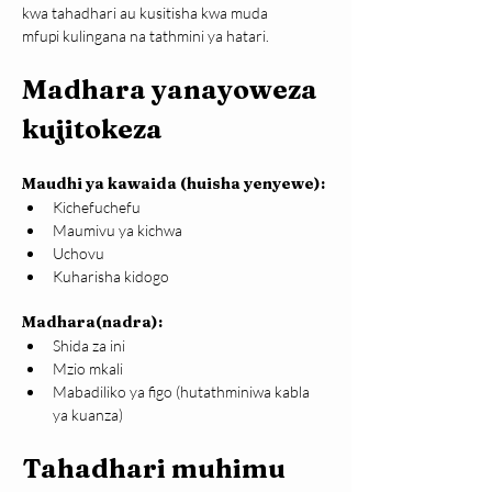
kwa tahadhari au kusitisha kwa muda 
mfupi kulingana na tathmini ya hatari.
Madhara yanayoweza 
kujitokeza
Maudhi ya kawaida (huisha yenyewe):
Kichefuchefu
Maumivu ya kichwa
Uchovu
Kuharisha kidogo
Madhara(nadra):
Shida za ini
Mzio mkali
Mabadiliko ya figo (hutathminiwa kabla 
ya kuanza)
Tahadhari muhimu 