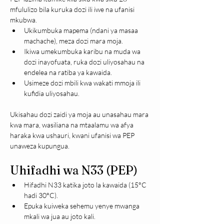
mfululizo bila kuruka dozi ili iwe na ufanisi 
mkubwa.
Ukikumbuka mapema (ndani ya masaa 
machache), meza dozi mara moja.
Ikiwa umekumbuka karibu na muda wa 
dozi inayofuata, ruka dozi uliyosahau na 
endelea na ratiba ya kawaida.
Usimeze dozi mbili kwa wakati mmoja ili 
kufidia uliyosahau.
Ukisahau dozi zaidi ya moja au unasahau mara 
kwa mara, wasiliana na mtaalamu wa afya 
haraka kwa ushauri, kwani ufanisi wa PEP 
unaweza kupungua.
Uhifadhi wa N33 (PEP)
Hifadhi N33 katika joto la kawaida (15°C 
hadi 30°C).
Epuka kuiweka sehemu yenye mwanga 
mkali wa jua au joto kali.