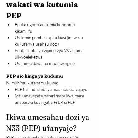
wakati wa kutumia 
PEP
Epuka ngono au tumia kondomu 
kikamilifu
Usitumie pombe kupita kiasi (inaweza 
kukufanya usahau dozi)
Fuata ratiba ya vipimo vya VVU kama 
ulivyoelekezwa
Usishiriki dawa na mtu mwingine
PEP sio kinga ya kudumu
Ni muhimu kufahamu kuwa:
PEP hailindi dhidi ya maambukizi yajayo
Mtu anayepata hatari mara kwa mara 
anapaswa kuzingatia PrEP, si PEP
Ikiwa umesahau dozi ya 
N33 (PEP) ufanyaje?
PEP lazima itumike kila siku kwa siku 28 