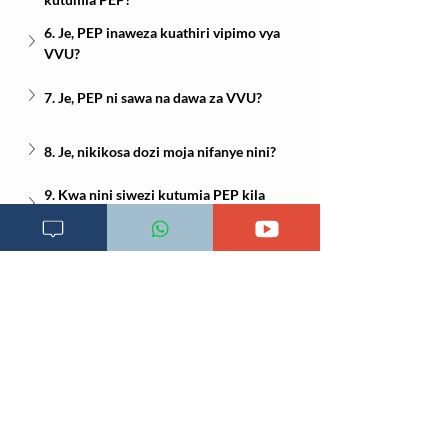
6. Je, PEP inaweza kuathiri vipimo vya 
VVU?
7. Je, PEP ni sawa na dawa za VVU?
8. Je, nikikosa dozi moja nifanye nini?
9. Kwa nini siwezi kutumia PEP kila 
mara ninapopata hatari?
10. Baada ya kumaliza PEP, nifanye nini?
Rejea za mada hii
World Health Organization. 
Guidelines for HIV post-exposure 
prophylaxis
. Geneva: WHO; 2024.