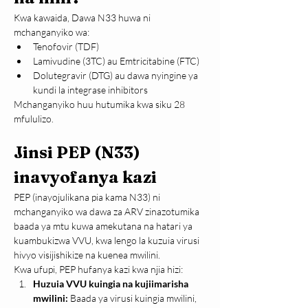
Kwa kawaida, Dawa N33 huwa ni 
mchanganyiko wa:
Tenofovir (TDF)
Lamivudine (3TC) au Emtricitabine (FTC)
Dolutegravir (DTG) au dawa nyingine ya 
kundi la integrase inhibitors
Mchanganyiko huu hutumika kwa siku 28 
mfululizo.
Jinsi PEP (N33) 
inavyofanya kazi
PEP (inayojulikana pia kama N33) ni 
mchanganyiko wa dawa za ARV zinazotumika 
baada ya mtu kuwa amekutana na hatari ya 
kuambukizwa VVU, kwa lengo la kuzuia virusi 
hivyo visijishikize na kuenea mwilini.
Kwa ufupi, PEP hufanya kazi kwa njia hizi:
Huzuia VVU kuingia na kujiimarisha 
mwilini: 
Baada ya virusi kuingia mwilini, 