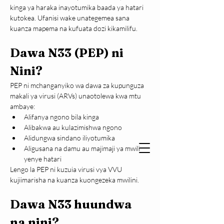
kinga ya haraka inayotumika baada ya hatari 
kutokea. Ufanisi wake unategemea sana 
kuanza mapema na kufuata dozi kikamilifu.
Dawa N33 (PEP) ni 
Nini?
PEP ni mchanganyiko wa dawa za kupunguza 
makali ya virusi (ARVs) unaotolewa kwa mtu 
ambaye:
Alifanya ngono bila kinga
Alibakwa au kulazimishwa ngono
Alidungwa sindano iliyotumika
Aligusana na damu au majimaji ya mwili 
yenye hatari
Lengo la PEP ni kuzuia virusi vya VVU 
kujiimarisha na kuanza kuongezeka mwilini.
Dawa N33 huundwa 
na nini?