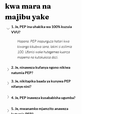
kwa mara na 
majibu yake
1. Je, PEP ina uhakika wa 100% kuzuia 
VVU?
Hapana. PEP inapunguza hatari kwa 
kiwango kikubwa sana, lakini si asilimia 
100. Ufanisi wake hutegemea kuanza 
mapema na kutokukosa dozi.
2. Je, ninaweza kufanya ngono nikiwa 
natumia PEP?
3. Je, nikitapika baada ya kunywa PEP 
nifanye nini?
4. Je, PEP inaweza kusababisha ugumba?
5. Je, mwanamke mjamzito anaweza 
kutumia PEP?