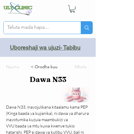
Uboreshaji wa ujuzi- Tabibu
Nyuma
< Orodha kuu
Mbele
Dawa N33
Dawa N33, inayojulikana kitaalamu kama PEP 
(Kinga baada ya kujianika), ni dawa ya dharura 
inayotumika kuzuia maambukizi ya 
VVU baada ya mtu kuwa kwenye tukio 
hatarishi. PEP si dawa ya kutibu VVU, bali ni 