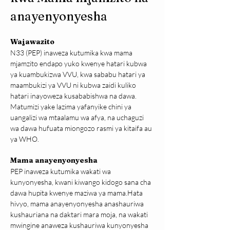
anayenyonyesha
Wajawazito
N33 (PEP) inaweza kutumika kwa mama 
mjamzito endapo yuko kwenye hatari kubwa 
ya kuambukizwa VVU, kwa sababu hatari ya 
maambukizi ya VVU ni kubwa zaidi kuliko 
hatari inayoweza kusababishwa na dawa. 
Matumizi yake lazima yafanyike chini ya 
uangalizi wa mtaalamu wa afya, na uchaguzi 
wa dawa hufuata miongozo rasmi ya kitaifa au 
ya WHO.
Mama anayenyonyesha
PEP inaweza kutumika wakati wa 
kunyonyesha, kwani kiwango kidogo sana cha 
dawa hupita kwenye maziwa ya mama.Hata 
hivyo, mama anayenyonyesha anashauriwa 
kushauriana na daktari mara moja, na wakati 
mwingine anaweza kushauriwa kunyonyesha 