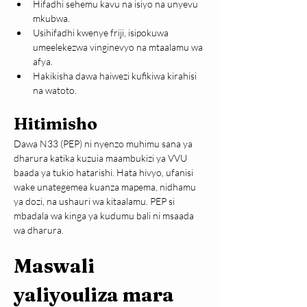
Hifadhi sehemu kavu na isiyo na unyevu 
mkubwa.
Usihifadhi kwenye friji, isipokuwa 
umeelekezwa vinginevyo na mtaalamu wa 
afya.
Hakikisha dawa haiwezi kufikiwa kirahisi 
na watoto.
Hitimisho
Dawa N33 (PEP) ni nyenzo muhimu sana ya 
dharura katika kuzuia maambukizi ya VVU 
baada ya tukio hatarishi. Hata hivyo, ufanisi 
wake unategemea kuanza mapema, nidhamu 
ya dozi, na ushauri wa kitaalamu. PEP si 
mbadala wa kinga ya kudumu bali ni msaada 
wa dharura.
Maswali 
yaliyouliza mara  