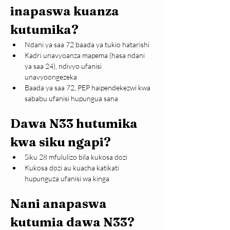
inapaswa kuanza 
kutumika?
Ndani ya saa 72 baada ya tukio hatarishi
Kadri unavyoanza mapema (hasa ndani 
ya saa 24), ndivyo ufanisi 
unavyoongezeka
Baada ya saa 72, PEP haipendekezwi kwa 
sababu ufanisi hupungua sana
Dawa N33 hutumika 
kwa siku ngapi?
Siku 28 mfululizo bila kukosa dozi
Kukosa dozi au kuacha katikati 
hupunguza ufanisi wa kinga
Nani anapaswa 
kutumia dawa N33?