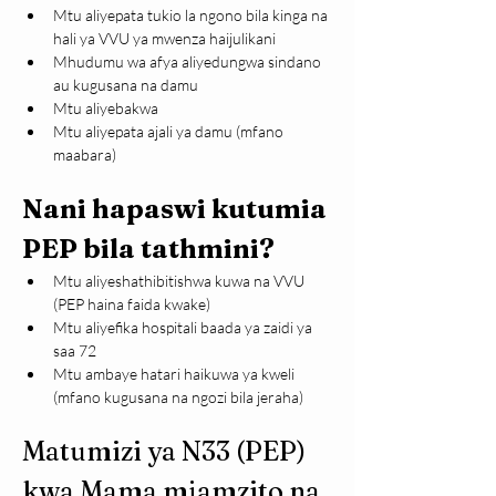
Mtu aliyepata tukio la ngono bila kinga na 
hali ya VVU ya mwenza haijulikani
Mhudumu wa afya aliyedungwa sindano 
au kugusana na damu
Mtu aliyebakwa
Mtu aliyepata ajali ya damu (mfano 
maabara)
Nani hapaswi kutumia 
PEP bila tathmini?
Mtu aliyeshathibitishwa kuwa na VVU 
(PEP haina faida kwake)
Mtu aliyefika hospitali baada ya zaidi ya 
saa 72
Mtu ambaye hatari haikuwa ya kweli 
(mfano kugusana na ngozi bila jeraha)
Matumizi ya N33 (PEP) 
kwa Mama mjamzito na 