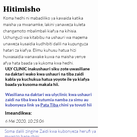
Hitimisho
Koma hedhi ni mabadiliko ya kawaida katika 
maisha ya mwanamke, lakini yanaweza kuleta 
changamoto mbalimbali kiafya na kihisia. 
Uchunguzi wa kitabibu na ushauri wa mapema 
unaweza kusaidia kudhibiti dalili na kupunguza 
hatari za kiafya. Elimu kuhusu hatua hizi 
huwasaidia wanawake kuwa na maisha yenye 
afya hata baada ya kukoma kwa hedhi.
ULY CLINIC inakushauri siku zote uwasiliane
na daktari wako kwa ushauri na tiba zaidi
kabla ya kuchukua hatua yoyote ile ya kiafya
baada ya kusoma makala hii.
Wasiliana na daktari wa ulyclinic kwa ushauri
zaidi na tiba kwa kutumia namba za simu au
kubonyeza link ya
Pata Tiba
chini ya tovuti hii
Imeandikwa:
6 Mei 2020, 10:25:06
Soma dalili zingine Zaidi kwa kubonyeza herufi ya
mwanzo hapa chini