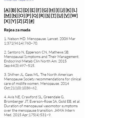
[
A
] [
B
] [
C
] [
D
] [
E
] [
F
] [
G
] [
H
] [
I
] [
J
] [
K
] [L]
[
M
] [
N
] [O] [P] [Q] [R] [
S
] [
T
] [
U
] [
V
] [W]
[X] [Y] [Z] [Z] [
#
]
Rejea za mada
1. Nelson HD. Menopause. Lancet. 2008 Mar
1;
371(9614)
:760–70.
2. Santoro N, Epperson CN, Mathews SB.
Menopausal Symptoms and Their Management.
Endocrinol Metab Clin North Am. 2015
Sep;44(3):497–515.
3. Shifren JL, Gass ML. The North American
Menopause Society recommendations for clinical
care of midlife women. Menopause. 2014
Oct;21(10):1038–62.
4. Avis NE, Crawford SL, Greendale G,
Bromberger JT, Everson-Rose SA, Gold EB, et al.
Duration of menopausal vasomotor symptoms
over the menopause transition. JAMA Intern
Med. 2015 Apr;175(4):531–9.