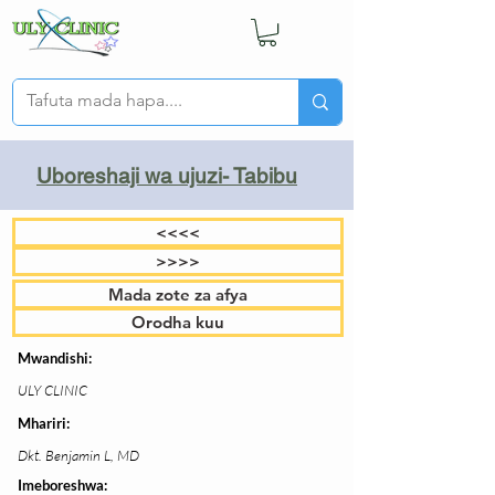
Uboreshaji wa ujuzi- Tabibu
<<<<
>>>>
Mada zote za afya
Orodha kuu
Mwandishi:
ULY CLINIC
Mhariri:
Dkt. Benjamin L, MD
Imeboreshwa: