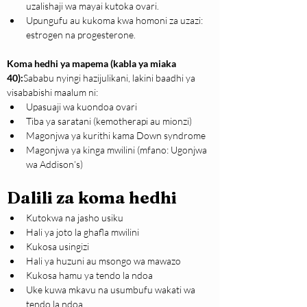
uzalishaji wa mayai kutoka ovari.
Upungufu au kukoma kwa homoni za uzazi: 
estrogen na progesterone.
Koma hedhi ya mapema (kabla ya miaka 
40):
Sababu nyingi hazijulikani, lakini baadhi ya 
visababishi maalum ni:
Upasuaji wa kuondoa ovari 
Tiba ya saratani (kemotherapi au mionzi)
Magonjwa ya kurithi kama Down syndrome
Magonjwa ya kinga mwilini (mfano: Ugonjwa 
wa Addison’s)
Dalili za koma hedhi
Kutokwa na jasho usiku
Hali ya joto la ghafla mwilini
Kukosa usingizi
Hali ya huzuni au msongo wa mawazo
Kukosa hamu ya tendo la ndoa
Uke kuwa mkavu na usumbufu wakati wa 
tendo la ndoa