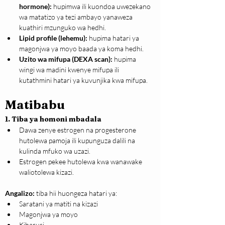
hormone):
 hupimwa ili kuondoa uwezekano 
wa matatizo ya tezi ambayo yanaweza 
kuathiri mzunguko wa hedhi.
Lipid profile (lehemu):
 hupima hatari ya 
magonjwa ya moyo baada ya koma hedhi.
Uzito wa mifupa (DEXA scan):
 hupima 
wingi wa madini kwenye mifupa ili 
kutathmini hatari ya kuvunjika kwa mifupa.
Matibabu
1. Tiba ya homoni mbadala
Dawa zenye estrogen na progesterone 
hutolewa pamoja ili kupunguza dalili na 
kulinda mfuko wa uzazi.
Estrogen pekee hutolewa kwa wanawake 
waliotolewa kizazi.
Angalizo:
 tiba hii huongeza hatari ya:
Saratani ya matiti na kizazi
Magonjwa ya moyo
Kiharusi