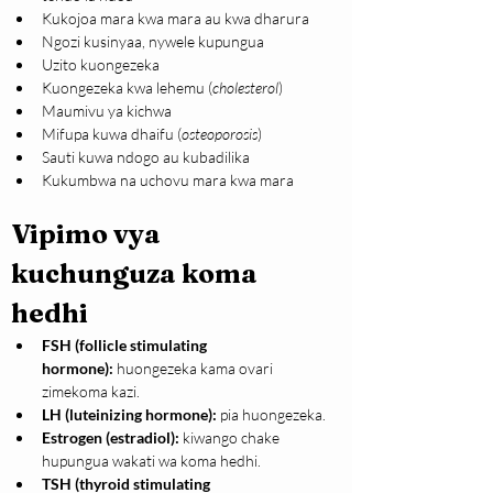
Kukojoa mara kwa mara au kwa dharura
Ngozi kusinyaa, nywele kupungua
Uzito kuongezeka
Kuongezeka kwa lehemu (
cholesterol
)
Maumivu ya kichwa
Mifupa kuwa dhaifu (
osteoporosis
)
Sauti kuwa ndogo au kubadilika
Kukumbwa na uchovu mara kwa mara
Vipimo vya 
kuchunguza koma 
hedhi
FSH (follicle stimulating 
hormone):
 huongezeka kama ovari 
zimekoma kazi.
LH (luteinizing hormone):
 pia huongezeka.
Estrogen (estradiol):
 kiwango chake 
hupungua wakati wa koma hedhi.
TSH (thyroid stimulating 