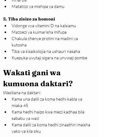
Matatizo ya mishipa ya damu
2. Tiba zisizo za homoni
Vidonge vya vitamini D na kalsiamu
Mazoezi ya kuimarisha mifupa
Chakula chenye protini na madini ya 
kutosha
Tiba ya kisaikolojia na ushauri nasaha
Kuepuka uvutaji sigara na unywaji pombe
Wakati gani wa 
kumuona daktari?
Wasiliana na daktari:
Kama una dalili za koma hedhi kabla ya 
miaka 45
Kama hedhi haipo kwa miezi kadhaa bila 
sababu ya wazi
Kama dalili za koma hedhi zinaathiri maisha 
yako ya kila siku