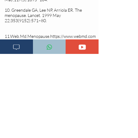
10. Greendale GA, Lee NP, Arriola ER. The
menopause. Lancet. 1999 May
22;
353(9152)
:571–80.
11.Web.Md.Menopause.
https://www.webmd.com
/menopause/guide/menopause-symptoms-types.
Imechukuliwa 10/4/2020
12.Health.Line.Today.Menopause.
https://www.he
althline.com/health/menopause.Imechukuliwa
10/4/2020
13.Menopause. National Institute on Aging.
http://www.nia.nih.gov/health/publication/menop
ause.
Imechukuliwa
10.04.2020
14.Casper RF, et al. Clinical manifestations and
diagnosis of menopause.
https://www.uptodate.com/home.
Imechukuliwa
10.04.2020
15.Longo DL, et al., eds. Menopause and
postmenopausal hormone therapy. In: Harrison's
Principles of Internal Medicine. 19th ed. New