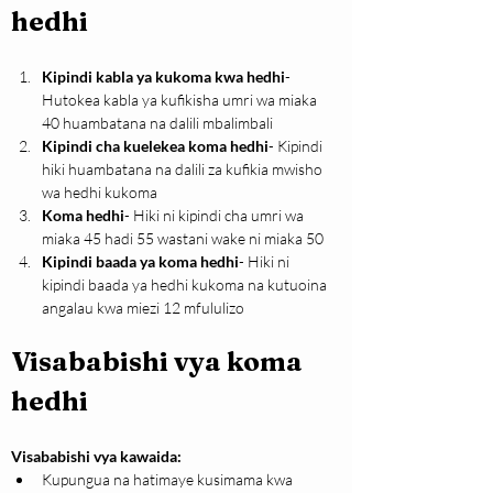
hedhi
Kipindi kabla ya kukoma kwa hedhi
- 
Hutokea kabla ya kufikisha umri wa miaka 
40 huambatana na dalili mbalimbali
Kipindi cha kuelekea koma hedhi
- Kipindi 
hiki huambatana na dalili za kufikia mwisho 
wa hedhi kukoma
Koma hedhi
- Hiki ni kipindi cha umri wa 
miaka 45 hadi 55 wastani wake ni miaka 50
Kipindi baada ya koma hedhi
- Hiki ni 
kipindi baada ya hedhi kukoma na kutuoina 
angalau kwa miezi 12 mfululizo
Visababishi vya koma 
hedhi
Visababishi vya kawaida:
Kupungua na hatimaye kusimama kwa 