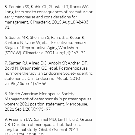
5. Faubion SS, Kuhle CL, Shuster LT, Rocca WA.
Long-term health consequences of premature or
early menopause and considerations for
management. Climacteric. 2015 Aug;18(4):483–
91.
6. Soules MR, Sherman S, Parrott E, Rebar R,
Santoro N, Utian W, et al. Executive summary:
Stages of Reproductive Aging Workshop
(STRAW). Climacteric. 2001 Jun;4(4):267–72.
7. Santen RJ, Allred DC, Ardoin SP, Archer DF,
Boyd N, Braunstein GD, et al. Postmenopausal
hormone therapy: an Endocrine Society scientific
statement. J Clin Endocrinol Metab. 2010
Jul;95(7 Suppl 1):s1–66.
8. North American Menopause Society.
Management of osteoporosis in postmenopausal
women: 2021 position statement. Menopause.
2021 Sep 1;28(9):973–97.
9. Freeman EW, Sammel MD, Lin H, Liu Z, Gracia
CR. Duration of menopausal hot flushes: a
longitudinal study. Obstet Gynecol. 2011
May;117(5):1095–104.