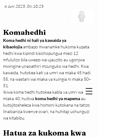
4 Juni 2025, 06:10:25
Komahedhi
Koma hedhi ni hali ya kawaida ya 
kibaolojia
 ambapo mwanamke hukoma kupata 
hedhi kwa kipindi kisichopungua miezi 12 
mfululizo bila uwepo wa ujauzito au ugonjwa 
mwingine unaoathiri mzunguko wa hedhi. Kwa 
kawaida, hutokea kati ya umri wa miaka 45 hadi 
55, na wastani wa miaka ya kuingia ni miaka 50–
51.
Ikiwa koma hedhi hutokea kabla ya umri wa 
miaka 40, huitwa 
koma hedhi ya mapema
 au 
kutojitosheleza kwa homoni kutokana na tatizo 
linaloanzia kwenye ovari, na huhitaji uchunguzi 
wa kitabibu.
Hatua za kukoma kwa 