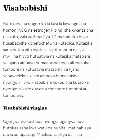
Visababishi
Kutokana na ongezeko la kasi la kiwango cha 
homoni hCG na estrogen kipindi cha kwanza cha 
ujauzito, wiki ya 6 hadi ya 12, mabadiliko haya 
husababisha kichefuchefu na kutapika. Kutapika 
sana hutoa vitu vyote vilivyotumboni nje ya 
mwili na hivyo hufuatiwa na kutapika matapishi 
ya njano ambayo humaanisha tindikali inayokaa 
tumboni na kufuatiwa matapishi ya njano 
yanayoelekea kijani ambayo humaanisha 
nyongo. Hivyo kisababishi kukuu cha kutapika 
nyongo ni kutokuwa na chochote tumboni au 
tumbo wazi.
Visababishi vingine
Ugonjwa wa kucheua nyongo, ugonjwa huu 
hutokea sana kwa watu na huhitaji matibabu ya 
dawa au upasuaji. Maelezo zaidi ya dalili na 