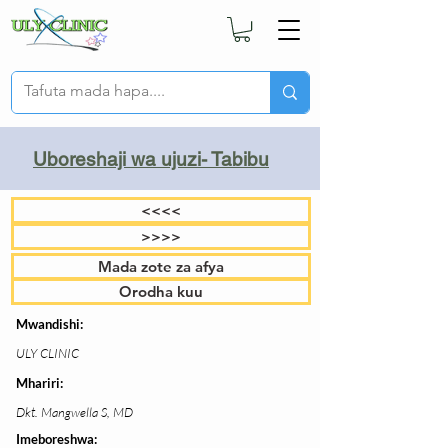
Uboreshaji wa ujuzi- Tabibu
<<<<
>>>>
Mada zote za afya
Orodha kuu
Mwandishi:
ULY CLINIC
Mhariri:
Dkt. Mangwella S, MD
Imeboreshwa: