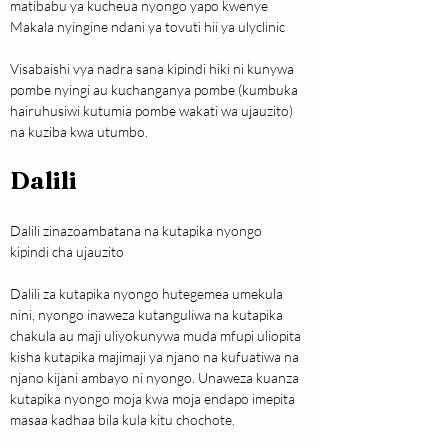
matibabu ya kucheua nyongo yapo kwenye 
Makala nyingine ndani ya tovuti hii ya ulyclinic
Visabaishi vya nadra sana kipindi hiki ni kunywa 
pombe nyingi au kuchanganya pombe (kumbuka 
hairuhusiwi kutumia pombe wakati wa ujauzito) 
na kuziba kwa utumbo.
Dalili
Dalili zinazoambatana na kutapika nyongo 
kipindi cha ujauzito
Dalili za kutapika nyongo hutegemea umekula 
nini, nyongo inaweza kutanguliwa na kutapika 
chakula au maji uliyokunywa muda mfupi uliopita 
kisha kutapika majimaji ya njano na kufuatiwa na 
njano kijani ambayo ni nyongo. Unaweza kuanza 
kutapika nyongo moja kwa moja endapo imepita 
masaa kadhaa bila kula kitu chochote.