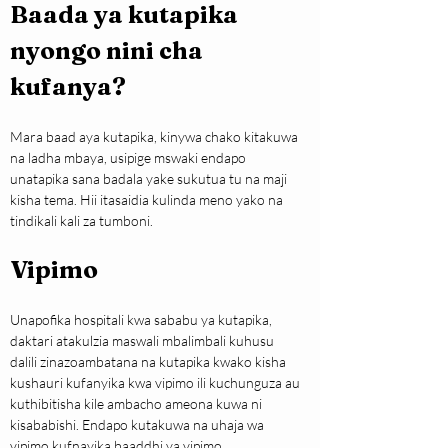
Baada ya kutapika 
nyongo nini cha 
kufanya?
Mara baad aya kutapika, kinywa chako kitakuwa 
na ladha mbaya, usipige mswaki endapo 
unatapika sana badala yake sukutua tu na maji 
kisha tema. Hii itasaidia kulinda meno yako na 
tindikali kali za tumboni.
Vipimo
Unapofika hospitali kwa sababu ya kutapika, 
daktari atakulzia maswali mbalimbali kuhusu 
dalili zinazoambatana na kutapika kwako kisha 
kushauri kufanyika kwa vipimo ili kuchunguza au 
kuthibitisha kile ambacho ameona kuwa ni 
kisababishi. Endapo kutakuwa na uhaja wa 
vipimo kufnayika baaddhi ya vipimo 