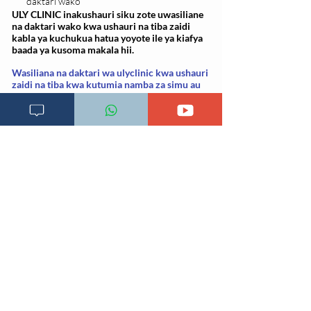
daktari wako
ULY CLINIC inakushauri siku zote uwasiliane
na daktari wako kwa ushauri na tiba zaidi
kabla ya kuchukua hatua yoyote ile ya kiafya
baada ya kusoma makala hii.
Wasiliana na daktari wa ulyclinic kwa ushauri
zaidi na tiba kwa kutumia namba za simu au
kubonyeza link ya
Pata Tiba
chini ya tovuti hii
Imeandikwa:
19 Juni 2021, 09:54:18
Soma dalili zingine Zaidi kwa kubonyeza herufi ya
mwanzo hapa chini
[
A
] [
B
] [
C
] [
D
] [
E
] [
F
] [
G
] [
H
] [
I
] [
J
] [
K
] [L]
[
M
] [
N
] [O] [P] [Q] [R] [
S
] [
T
] [
U
] [
V
] [W]
[X] [Y] [Z] [Z] [
#
]
Rejea za mada
1. Dehghan M, et al. Protocol for measurement of
enamel loss from brushing with an anti-erosive
toothpaste after an acidic episode.
https://pubmed.ncbi.nlm.nih.gov/28682285/.