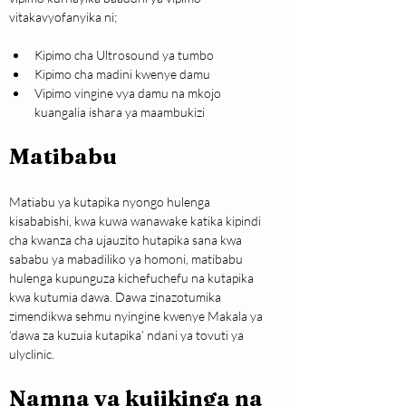
vitakavyofanyika ni;
Kipimo cha Ultrosound ya tumbo
Kipimo cha madini kwenye damu
Vipimo vingine vya damu na mkojo 
kuangalia ishara ya maambukizi
Matibabu
Matiabu ya kutapika nyongo hulenga 
kisababishi, kwa kuwa wanawake katika kipindi 
cha kwanza cha ujauzito hutapika sana kwa 
sababu ya mabadiliko ya homoni, matibabu 
hulenga kupunguza kichefuchefu na kutapika 
kwa kutumia dawa. Dawa zinazotumika 
zimendikwa sehmu nyingine kwenye Makala ya 
‘dawa za kuzuia kutapika’ ndani ya tovuti ya 
ulyclinic.
Namna ya kujikinga na 