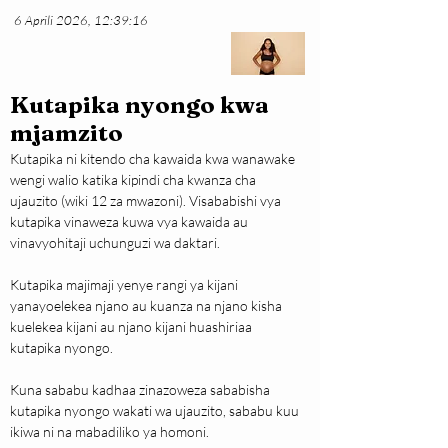
6 Aprili 2026, 12:39:16
Kutapika nyongo kwa
mjamzito
Kutapika ni kitendo cha kawaida kwa wanawake 
wengi walio katika kipindi cha kwanza cha 
ujauzito (wiki 12 za mwazoni). Visababishi vya 
kutapika vinaweza kuwa vya kawaida au 
vinavyohitaji uchunguzi wa daktari.
Kutapika majimaji yenye rangi ya kijani 
yanayoelekea njano au kuanza na njano kisha 
kuelekea kijani au njano kijani huashiriaa 
kutapika nyongo.
Kuna sababu kadhaa zinazoweza sababisha 
kutapika nyongo wakati wa ujauzito, sababu kuu 
ikiwa ni na mabadiliko ya homoni.