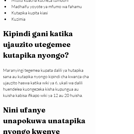
Mtoto kuacha kucheza tumboni
Madhaifu yoyote ya mfumo wa fahamu
Kutapika kupita kiasi
Kuzimia
Kipindi gani katika 
ujauzito utegemee 
kutapika nyongo?
Maranyingi tegemea kupata dalili ya hutapika 
sana au kutapika nyongo kipindi cha kwanza cha 
ujauzito haswa katika wiki ya 6, ukali wa dalili 
huendelea kuongezeka kisha kupungua au 
kuisha kabisa ifikapo wiki ya 12 au 20 huisha.
Nini ufanye 
unapokuwa unatapika 
nyongo kwenye 