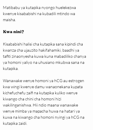
Matibabu ya kutapika nyongo huelekezwa 
kwenye kisababishi na kubadili mtindo wa 
maisha.
Kwa nini?
Kisababishi halisi cha kutapika sana kipindi cha 
kwanza cha ujauzito hakifahamiki, baadhi ya 
tafiti zinaonyesha kuwa kuna mabadiliko chanya 
ya homoni yaliyo na uhusiano mkubwa sana na 
kutapika.
Wanawake wenye homoni ya hCG au estrogen 
kwa wingi kwenye damu wanaonekana kupata 
kichefuchefu zaifi na kutapika kuliko wenye 
kiwango cha chini cha homoni hizi 
wakilinganishwa. Hii ndio maana wanawake 
wenye mimba ya mapacha huwa na hatari ya 
kuwa na kiwango cha homoni nyingi ya hCG na 
kutapika zaidi.