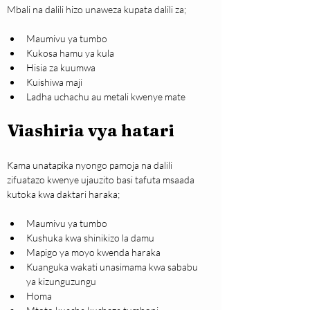
Mbali na dalili hizo unaweza kupata dalili za;
Maumivu ya tumbo
Kukosa hamu ya kula
Hisia za kuumwa
Kuishiwa maji
Ladha uchachu au metali kwenye mate
Viashiria vya hatari 
Kama unatapika nyongo pamoja na dalili 
zifuatazo kwenye ujauzito basi tafuta msaada 
kutoka kwa daktari haraka;
Maumivu ya tumbo
Kushuka kwa shinikizo la damu
Mapigo ya moyo kwenda haraka
Kuanguka wakati unasimama kwa sababu 
ya kizunguzungu
Homa