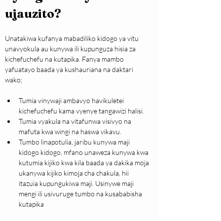
ujauzito?
Unatakiwa kufanya mabadiliko kidogo ya vitu 
unavyokula au kunywa ili kupunguza hisia za 
kichefuchefu na kutapika. Fanya mambo 
yafuatayo baada ya kushauriana na daktari 
wako;
Tumia vinywaji ambavyo havikuletei 
kichefuchefu kama vyenye tangawizi halisi.
Tumia vyakula na vitafunwa visivyo na 
mafuta kwa wingi na haswa vikavu.
Tumbo linapotulia, jaribu kunywa maji 
kidogo kidogo, mfano unaweza kunywa kwa 
kutumia kijiko kwa kila baada ya dakika moja 
ukanywa kijiko kimoja cha chakula, hii 
itazuia kupungukiwa maji. Usinywe maji 
mengi ili usivuruge tumbo na kusababisha 
kutapika