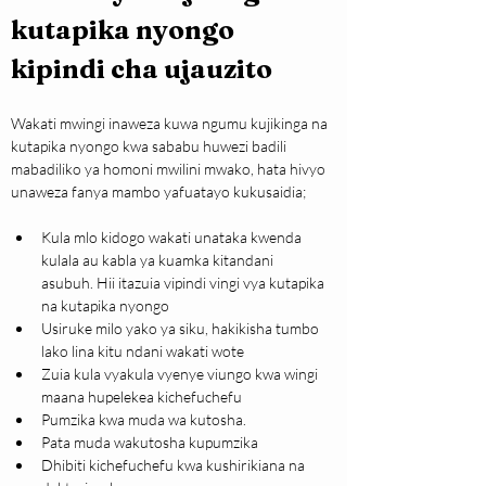
kutapika nyongo 
kipindi cha ujauzito
Wakati mwingi inaweza kuwa ngumu kujikinga na 
kutapika nyongo kwa sababu huwezi badili 
mabadiliko ya homoni mwilini mwako, hata hivyo 
unaweza fanya mambo yafuatayo kukusaidia;
Kula mlo kidogo wakati unataka kwenda 
kulala au kabla ya kuamka kitandani 
asubuh. Hii itazuia vipindi vingi vya kutapika 
na kutapika nyongo
Usiruke milo yako ya siku, hakikisha tumbo 
lako lina kitu ndani wakati wote
Zuia kula vyakula vyenye viungo kwa wingi 
maana hupelekea kichefuchefu
Pumzika kwa muda wa kutosha.
Pata muda wakutosha kupumzika
Dhibiti kichefuchefu kwa kushirikiana na 