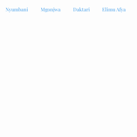
Nyumbani
Mgonjwa
Daktari
Elimu Afya