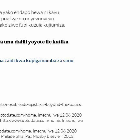
a yako endapo hewa ni kavu
ya pua iwe na unyevunyevu
zako ziwe fupi kuzuia kujiumiza.
na dalili yoyote ile katika
ba zaidi kwa kupiga namba za simu
ts/nosebleeds-epistaxis-beyond-the-basics
.
uptodate.com/home.
Imechuliwa 12.06.2020
http://www.uptodate.com/home.
Imechuliwa
todate.com/home.
Imechuliwa 12.06.2020
1. Philadelphia, Pa.: Mosby Elsevier; 2015.