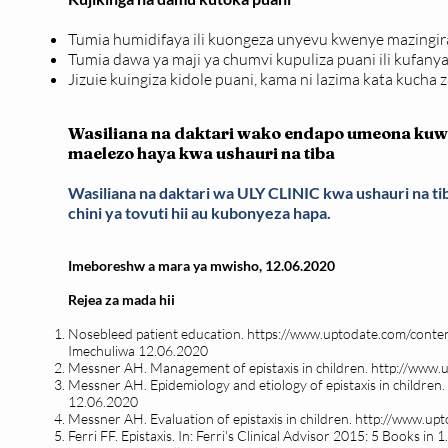
Tumia humidifaya ili kuongeza unyevu kwenye mazingir
Tumia dawa ya maji ya chumvi kupuliza puani ili kufan
Jizuie kuingiza kidole puani, kama ni lazima kata kucha 
Wasiliana na daktari wako endapo umeona kuwa u
maelezo haya kwa ushauri na tiba
Wasiliana na daktari wa ULY CLINIC kwa ushauri na ti
chini ya tovuti hii au kubonyeza hapa.
Imeboreshw a mara ya mwisho, 12.06.2020
Rejea za mada hii
Nosebleed patient education.
https://www.uptodate.com/conten
Imechuliwa 12.06.2020
Messner AH. Management of epistaxis in children.
http://www.
Messner AH. Epidemiology and etiology of epistaxis in children.
12.06.2020
Messner AH. Evaluation of epistaxis in children.
http://www.up
Ferri FF. Epistaxis. In: Ferri's Clinical Advisor 2015: 5 Books in 