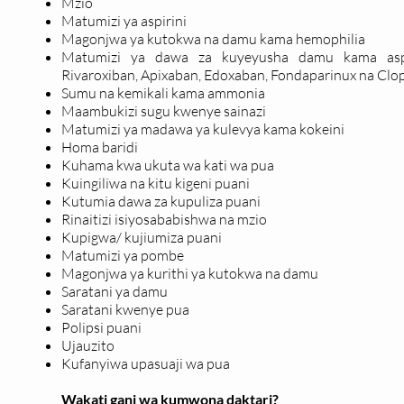
Mzio
Matumizi ya aspirini
Magonjwa ya kutokwa na damu kama hemophilia
Matumizi ya dawa za kuyeyusha damu kama aspirin
Rivaroxiban, Apixaban, Edoxaban, Fondaparinux na Clo
Sumu na kemikali kama ammonia
Maambukizi sugu kwenye sainazi
Matumizi ya madawa ya kulevya kama kokeini
Homa baridi
Kuhama kwa ukuta wa kati wa pua
Kuingiliwa na kitu kigeni puani
Kutumia dawa za kupuliza puani
Rinaitizi isiyosababishwa na mzio
Kupigwa/ kujiumiza puani
Matumizi ya pombe
Magonjwa ya kurithi ya kutokwa na damu
Saratani ya damu
Saratani kwenye pua
Polipsi puani
Ujauzito
Kufanyiwa upasuaji wa pua
Wakati gani wa kumwona daktari?