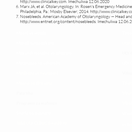
http://www.clinicalkey.com
. Imechuliwa 12.06.2020
Marx JA, et al. Otolaryngology. In: Rosen's Emergency Medicine:
Philadelphia, Pa.: Mosby Elsevier; 2014.
http://www.clinicalkey.
Nosebleeds. American Academy of Otolaryngology — Head and
http://www.entnet.org/content/nosebleeds.
Imechuliwa 12.06.
Maoni ya wateja
Timu
Mahali tunapatikana
Utar
Makundi mengine ya
telegram
ULY-C
Matangazo na udhamini
ULY C
​Matibabu ya nyumbani
Vifup
Maono na dira yetu
Tiket
Pata tiba
Vifur
Programu za mafunzo
Viko
Sheria na masharti
Wasi
Tafiti ULY CLINIC Swahili AI
Uchu