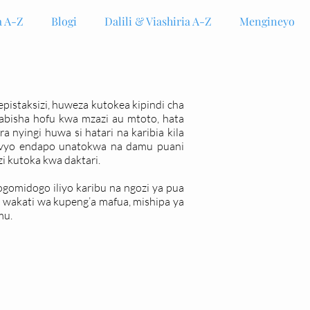
 A-Z
Blogi
Dalili & Viashiria A-Z
Mengineyo
pistaksizi, huweza kutokea kipindi cha
ababisha hofu kwa mzazi au mtoto, hata
 nyingi huwa si hatari na karibia kila
hivyo endapo unatokwa na damu puani
i kutoka kwa daktari.
omidogo iliyo karibu na ngozi ya pua
 wakati wa kupeng’a mafua, mishipa ya
mu.