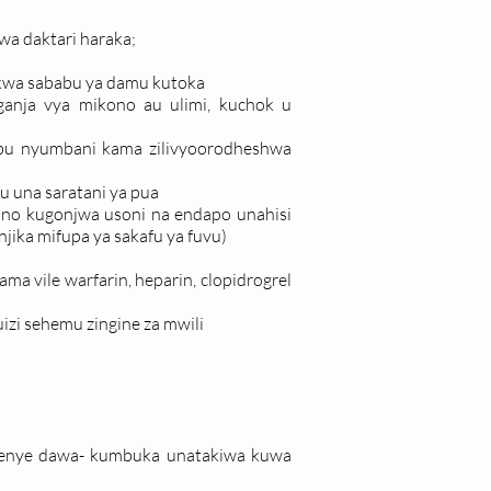
wa daktari haraka;
kwa sababu ya damu kutoka
ganja vya mikono au ulimi, kuchok u
abu nyumbani kama zilivyoorodheshwa
au una saratani ya pua
ano kugonjwa usoni na endapo unahisi
ika mifupa ya sakafu ya fuvu)
 vile warfarin, heparin, clopidrogrel
zi sehemu zingine za mwili
yenye dawa- kumbuka unatakiwa kuwa