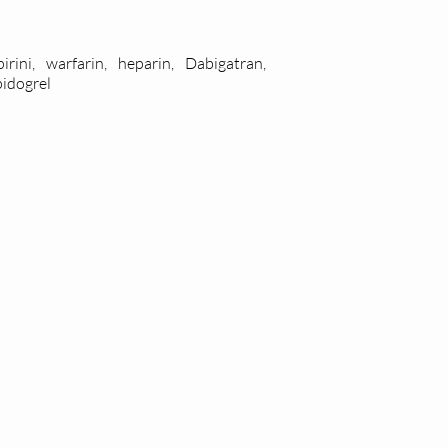
i, warfarin, heparin, Dabigatran,
pidogrel