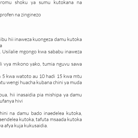
dromu shoku ya sumu kutokana na
profen na zinginezo
atibu hii inaweza kuongeza damu kutoka
ma
 Usilalie mgongo kwa sababu inaweza
li vya mikono yako, tumia nguvu sawa
 5 kwa watoto au 10 hadi 15 kwa mtu
tu wengi huacha kubana chini ya muda
a, hii inasaidia pia mishipa ya damu
ufanya hivi
ini na damu bado inaedelea kutoka,
aendelea kutoka, tafuta msaada kutoka
a afya kuja kukusaidia.