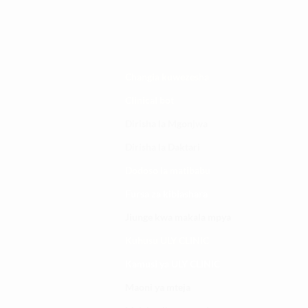
Changia kuwezesha
Clinical bot
Dirisha la Mgonjwa
Dirisha la Daktari
Dodoso la matibabu
Fursa za kibiashara
Jiunge kwa makala mpya
Kuhusu ULY CLINIC
Kamusi ya ULY CLINIC
Maoni ya mteja