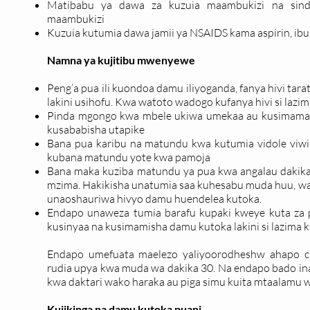
Matibabu ya dawa za kuzuia maambukizi na sin
maambukizi
Kuzuia kutumia dawa jamii ya NSAIDS kama aspirin, ibu
Namna ya kujitibu mwenyewe
Peng’a pua ili kuondoa damu iliyoganda, fanya hivi tar
lakini usihofu. Kwa watoto wadogo kufanya hivi si lazi
Pinda mgongo kwa mbele ukiwa umekaa au kusimama.
kusababisha utapike
Bana pua karibu na matundu kwa kutumia vidole viwi
kubana matundu yote kwa pamoja
Bana maka kuziba matundu ya pua kwa angalau dakika
mzima. Hakikisha unatumia saa kuhesabu muda huu, wa
unaoshauriwa hivyo damu huendelea kutoka.
Endapo unaweza tumia barafu kupaki kweye kuta za pu
kusinyaa na kusimamisha damu kutoka lakini si lazima k
Endapo umefuata maelezo yaliyoorodheshw ahapo ch
rudia upya kwa muda wa dakika 30. Na endapo bado in
kwa daktari wako haraka au piga simu kuita mtaalamu w
Kujikinga na damu kutoka puani