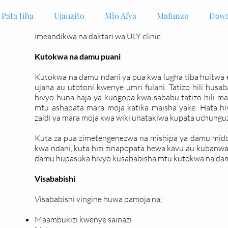
Pata tiba
Ujauzito
Mlo Afya
Mafunzo
Dawa
meandikwa na daktari wa ULY clinic
I
Kutokwa na damu puani
Kutokwa na damu ndani ya pua kwa lugha tiba huitwa e
ujana au utotoni kwenye umri fulani. Tatizo hili hus
hivyo huna haja ya kuogopa kwa sababu tatizo hili mara
mtu ashapata mara moja katika maisha yake. Hata 
zaidi ya mara moja kwa wiki unatakiwa kupata uchunguz
Kuta za pua zimetengenezwa na mishipa ya damu midog
kwa ndani, kuta hizi zinapopata hewa kavu au kubanwa
damu hupasuka hivyo kusababisha mtu kutokwa na da
Visababishi
Visababishi vingine huwa pamoja na;
Maambukizi kwenye sainazi