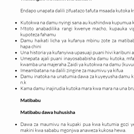
Endapo unapata dalili zifuatazo tafuta msaada kutoka k
Kutokwa na damu nyingi sana au kushindwa kupumua 
Mtoto anabadilika rangi kwenye macho, kupauka vi
kupoteza fahamu
Damu haikati licha ya kufanya mbinu zote za matib
hapa chini
Una historia ya kufanyiwa upasuaji puani hivi karibuni 
Umepata ajali puani inayosababisha damu kutoka, mf
kwamba una majeraha Zaidi ya kutokwa na damu (kuvunj
Imeambatana na dalili zingine za maumivu ya kifua
Damu inatoka na unatumia dawa za kuyeyusha damu kama
n.k
Kama damu inajirudia kutoka mara kwa mara na una brui
Matibabu
Matibabu dawa huhusisha
Dawa za maumivu na kupaki pua kwa kutumia gozi 
makini kwa sababu mgonjwa anaweza kukosa hewa.