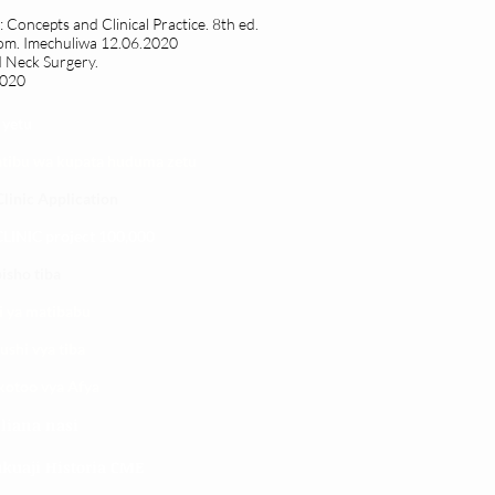
 Concepts and Clinical Practice. 8th ed.
com
. Imechuliwa 12.06.2020
 Neck Surgery.
2020
 yetu
atibu wa kupata huduma zetu
linic Application
LINIC project 100,00
0
isho tiba
i ya matibabu
ushi vya tiba
kotoo vya Afya
liana nasi
kuaji Historia CME