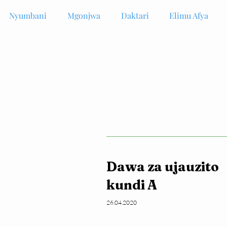
Nyumbani
Mgonjwa
Daktari
Elimu Afya
Dawa za ujauzito
kundi A
26.04.2020