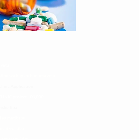
 yetu
atibu wa kupata huduma zetu
linic Application
LINIC project 100,00
0
isho tiba
i ya matibabu
ushi vya tiba
kotoo vya Afya