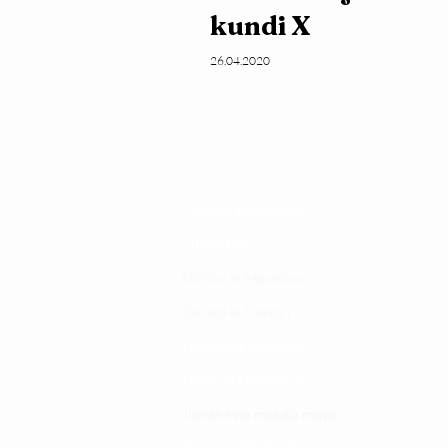
kundi X
26.04.2020
Changia kuwezesha
Clinical bot
Dirisha la Mgonjwa
Dirisha la Daktari
Dodoso la matibabu
Fursa za kibiashara
Jiunge kwa makala mpya
Kuhusu ULY CLINIC