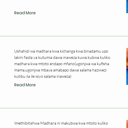
Read More
Ushahidi wa madhara kwa kichanga kwa binadamu upo
lakini faida ya kutumia dawa inaweza kuwa kubwa kuliko
madhara kwa mtoto endapo mfano(ugonjwa wa kufisha
mama,ugonjwa mbaya amabapo dawa salama haziwezi
kutibu ila ile isiyo salama inaweza)
Read More
Imethibitishwa Madhara ni makubwa kwa mtoto kuliko