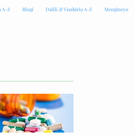
 A-Z
Blogi
Dalili & Viashiria A-Z
Mengineyo