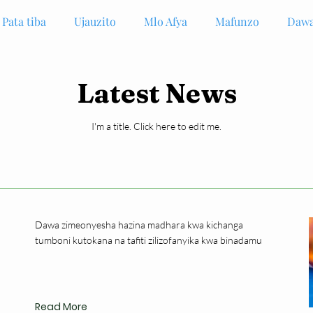
Pata tiba
Ujauzito
Mlo Afya
Mafunzo
Dawa
Latest News
I'm a title. ​Click here to edit me.
Dawa zimeonyesha hazina madhara kwa kichanga
tumboni kutokana na tafiti zilizofanyika kwa binadamu
Read More