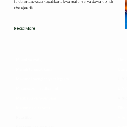
faida zinazoweza kupatikana kwa matumizi ya dawa kipindi
cha ujauzito.
Read More
Maoni ya wateja
Timu
Mahali tunapatikana
Utar
Makundi mengine ya
telegram
ULY-C
Matangazo na udhamini
ULY C
​Matibabu ya nyumbani
Vifup
Maono na dira yetu
Tiket
Pata tiba
Vifur
Programu za mafunzo
Viko