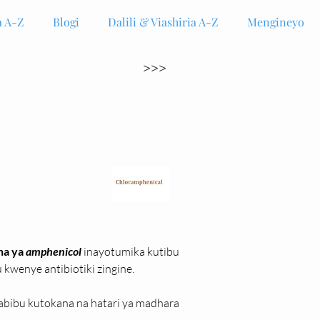
 A-Z
Blogi
Dalili & Viashiria A-Z
Mengineyo
>>>
na ya 
amphenicol
 inayotumika kutibu 
kwenye antibiotiki zingine.
tabibu kutokana na hatari ya madhara 