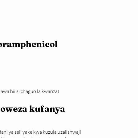
oramphenicol
wa hii si chaguo la kwanza)
oweza kufanya 
ni ya seli yake kwa kuzuia uzalishwaji 