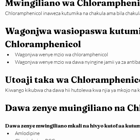
Mwingiliano wa Chloramphenic
Chloramphenicol inaweza kutumika na chakula ama bila chakul
Wagonjwa wasiopaswa kutumi
Chloramphenicol
Wagonjwa wenye mzio wa chloramphenicol
Wagonjwa wenye mzio wa dawa nyingine jamii ya za antiba
Utoaji taka wa Chloramphenic
Kiwango kikubwa cha dawa hii hutolewa kwa njia ya mkojo na k
Dawa zenye muingiliano na C
Dawa zenye mwingiliano mkali na hivyo kutofaa kutu
Amlodipine