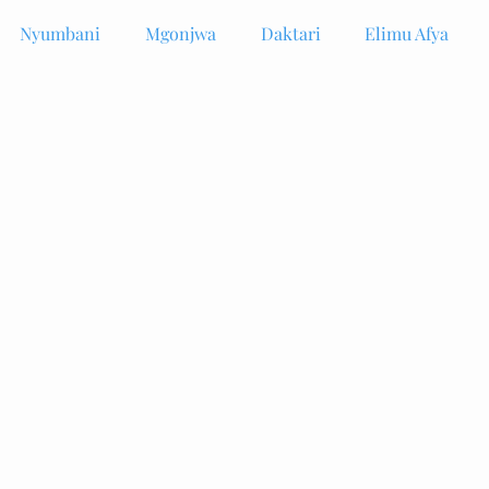
Nyumbani
Mgonjwa
Daktari
Elimu Afya