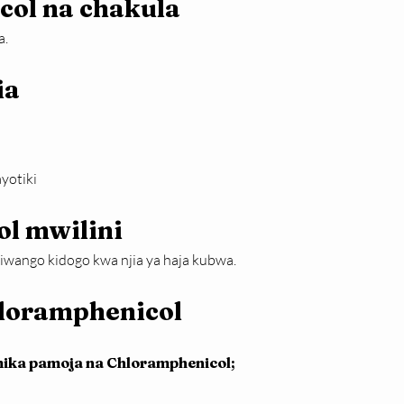
ol na chakula
a.
a 
yotiki
ol mwilini
iwango kidogo kwa njia ya haja kubwa.
hloramphenicol
mika pamoja na Chloramphenicol;