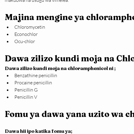
makubwa na usugu wa vimelea.
Majina mengine ya chloramphe
Chloromycetin
Econochlor
Ocu-chlor
Dawa zilizo kundi moja na Ch
Dawa zilizo kundi moja na chloramphenicol ni ;
Benzathine penicillin
Procaine penicillin
Penicillin G
Penicillin V
Fomu ya dawa yana uzito wa c
Dawa hii ipo katika fomu ya;