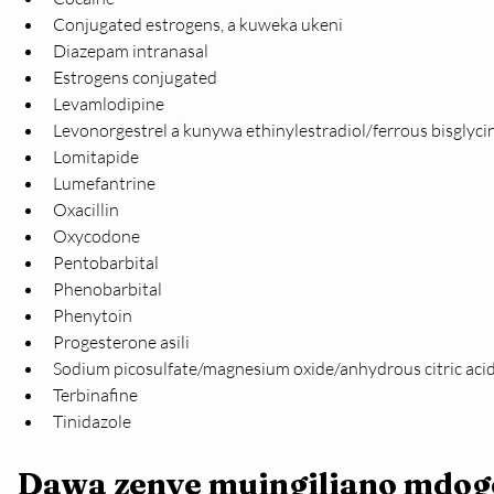
Conjugated estrogens, a kuweka ukeni
Diazepam intranasal
Estrogens conjugated
Levamlodipine
Levonorgestrel a kunywa ethinylestradiol/ferrous bisglyci
Lomitapide
Lumefantrine
Oxacillin
Oxycodone
Pentobarbital
Phenobarbital
Phenytoin
Progesterone asili
Sodium picosulfate/magnesium oxide/anhydrous citric aci
Terbinafine
Tinidazole
Dawa zenye muingiliano mdogo