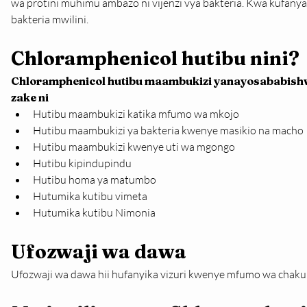
wa protini muhimu ambazo ni vijenzi vya bakteria. Kwa kufanya
bakteria mwilini.
Chloramphenicol hutibu nini?
Chloramphenicol hutibu maambukizi yanayosababishwa
zake ni
Hutibu maambukizi katika mfumo wa mkojo
Hutibu maambukizi ya bakteria kwenye masikio na macho
Hutibu maambukizi kwenye uti wa mgongo
Hutibu kipindupindu
Hutibu homa ya matumbo
Hutumika kutibu vimeta
Hutumika kutibu Nimonia
Ufozwaji wa dawa
Ufozwaji wa dawa hii hufanyika vizuri kwenye mfumo wa chakul