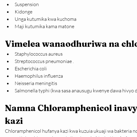
Suspension
Kidonge
Unga kutumika kwa kuchoma
Maji kutumika kama matone
Vimelea wanaodhuriwa na chl
Staphylococcus aureus
Streptococcus pneumoniae .
Escherichia coli
Haemophilus influenza
Neisseria meningitis
Salmonella typhi (kwa sasa anausugu kwenye dawa hivyo da
Namna Chloramphenicol inavy
kazi
Chloramphenicol hufanya kazi kwa kuzuia ukuaji wa bakteria nda