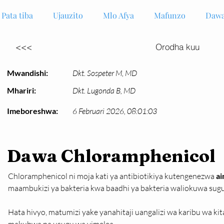
Pata tiba
Ujauzito
Mlo Afya
Mafunzo
Dawa
<<<
Orodha kuu
Mwandishi:
Dkt. Sospeter M, MD
Mhariri:
Dkt. Lugonda B, MD
Imeboreshwa:
6 Februari 2026, 08:01:03
Dawa Chloramphenicol
Chloramphenicol ni moja kati ya antibiotikiya kutengenezwa 
ai
maambukizi ya bakteria kwa baadhi ya bakteria waliokuwa sugu 
Hata hivyo, matumizi yake yanahitaji uangalizi wa karibu wa ki