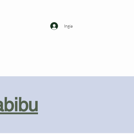
Ingia
abibu