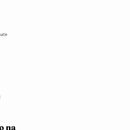
nate
d
 na 