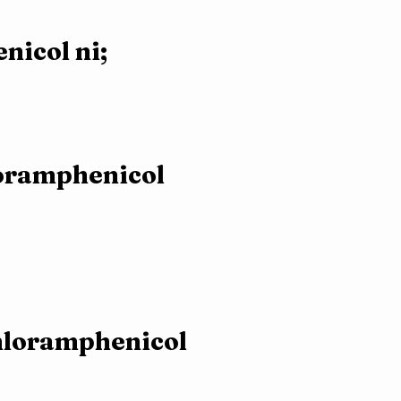
nicol ni;
loramphenicol
hloramphenicol