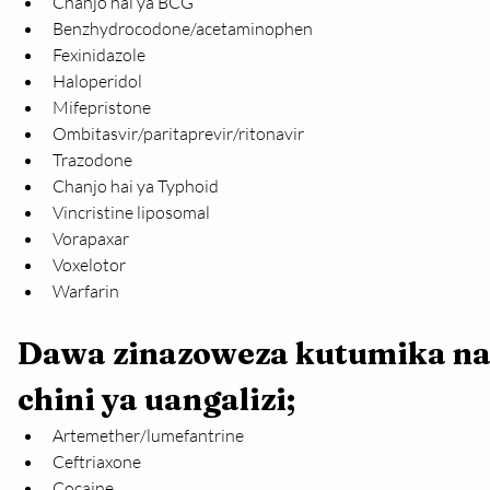
Chanjo hai ya BCG
Benzhydrocodone/acetaminophen
Fexinidazole
Haloperidol
Mifepristone
Ombitasvir/paritaprevir/ritonavir
Trazodone
Chanjo hai ya Typhoid
Vincristine liposomal
Vorapaxar
Voxelotor
Warfarin
Dawa zinazoweza kutumika na
chini ya uangalizi;
Artemether/lumefantrine
Ceftriaxone
Cocaine