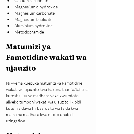
Calcium carbonate
Magnesium dihydroxide
Magnesium carbonate
Magnesium trisilicate
Aluminium hydroxide
Metoclopramide
Matumizi ya 
Famotidine wakati wa 
ujauzito 
Ni vyema kuepuka matumizi ya Famotidine 
wakati wa ujauzito kwa hakuna taarifa/tafiti za 
kutosha juu ya madhara yake kwa mtoto 
aliyeko tumboni wakati wa ujauzito. Ikibidi 
kutumia dawa hii basi uzito wa faida kwa 
mama na madhara kwa mtoto unabidi 
uzingatiwe.