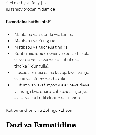
4-yl]methylsulfanyl]-N'-
sulfamoylpropanimidamide
Famotidine hutibu nini?
Matibabu ya vidonda vya tumbo
Matibabu ya Kiungulia
Matibabu ya Kucheua tindikali
Kutibu michubuko kwenye koo la chakula 
vilivyo sababishwa na michubuko ya 
tindikali (kiungulia).
Husaidia kuzuia damu kuvuja kwenye njia 
ya juu ya mfumo wa chakula 
Hutumiwa wakati mgonjwa akipewa dawa 
ya usingii kwa dharura ili kuzuia mgonjwa 
asipaliwe na tindikali kutoka tumboni
Kutibu sindromu ya Zollinger-Ellison 
Dozi za Famotidine