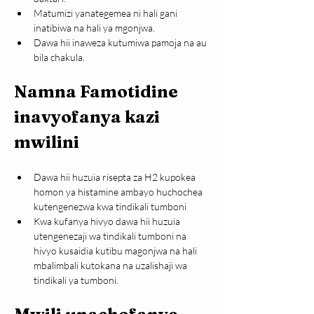
Matumizi yanategemea ni hali gani 
inatibiwa na hali ya mgonjwa.
Dawa hii inaweza kutumiwa pamoja na au 
bila chakula.
Namna Famotidine 
inavyofanya kazi 
mwilini
Dawa hii huzuia risepta za H2 kupokea 
homon ya histamine ambayo huchochea 
kutengenezwa kwa tindikali tumboni
Kwa kufanya hivyo dawa hii huzuia 
utengenezaji wa tindikali tumboni na 
hivyo kusaidia kutibu magonjwa na hali 
mbalimbali kutokana na uzalishaji wa 
tindikali ya tumboni.