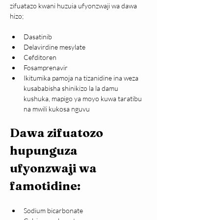
zifuatazo kwani huzuia ufyonzwaji wa dawa 
hizo;
Dasatinib
Delavirdine mesylate
Cefditoren
Fosamprenavir
Ikitumika pamoja na tizanidine ina weza 
kusababisha shinikizo la la damu 
kushuka, mapigo ya moyo kuwa taratibu 
na mwili kukosa nguvu
Dawa zifuatozo 
hupunguza 
ufyonzwaji wa 
famotidine:
Sodium bicarbonate