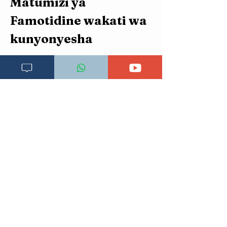
Matumizi ya 
Famotidine wakati wa 
kunyonyesha
Pia ni vyema kuepuka matumizi ya dawa hii 
wakati wa kunyonyesha kwani hufika kwenye 
maziwa ya mama na inaweza kusababisha 
madhara kwa mtoto anaenyonya. Daktari 
anaweza kutumia dawa nyingine zenye 
manufaa zaidi na ikilazimu kutumia famotidine 
basi uzito wa faida kwa mama na madhara 
kwa mtoto unabidi uzingatiwe. Moja ya njia ya 
kutatua utata kama huu ni mtoto kuachishwa 
kunyonya kama mama atatumia dawa ya 
kumdhuru mtoto anaye nyonya.
ONYO:
Usitumie dawa yoyote bila
ushauri wa daktari. Dawa zinaweza
kuleta madhara mwilini na pia
matumizi ya baadhi ya dawa pasipo
ushauri na vipimo husababisha