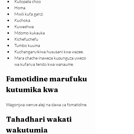
Kutopata choo
Homa
Mwili kufa ganzi
Kuchoka
Kuwashwa
Mdomo kukauka
Kichefuchefu
Tumbo kuuma
Kuchanganyikiwa hususani kwa wazee.
Mara chache inaweza kupunguza uwezo 
wa kufanya tendo kwa wanaume.
Famotidine marufuku 
kutumika kwa
Wagonjwa wenye aleji na dawa ya fomatidine.
Tahadhari wakati 
wakutumia 