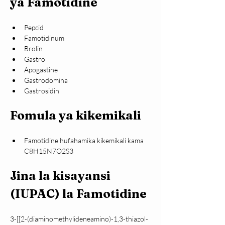
ya Famotidine
Pepcid
Famotidinum
Brolin
Gastro
Apogastine
Gastrodomina
Gastrosidin
Fomula ya kikemikali
Famotidine hufahamika kikemikali kama 
C8H15N7O2S3 
Jina la kisayansi 
(IUPAC) la Famotidine
3-[[2-(diaminomethylideneamino)-1,3-thiazol-