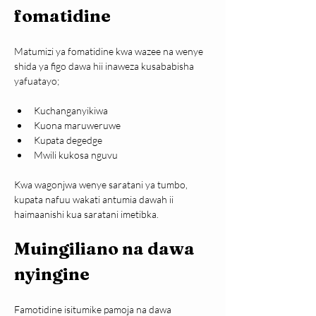
fomatidine
Matumizi ya fomatidine kwa wazee na wenye 
shida ya figo dawa hii inaweza kusababisha 
yafuatayo;
Kuchanganyikiwa
Kuona maruweruwe
Kupata degedge
Mwili kukosa nguvu
Kwa wagonjwa wenye saratani ya tumbo, 
kupata nafuu wakati antumia dawah ii 
haimaanishi kua saratani imetibka.
Muingiliano na dawa 
nyingine
Famotidine isitumike pamoja na dawa 