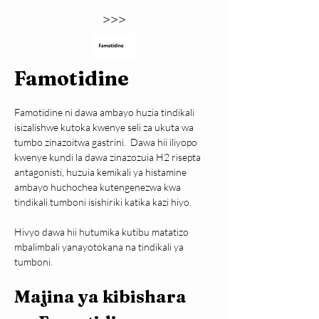
>>>
Famotidine
Famotidine ni dawa ambayo huzia tindikali 
isizalishwe kutoka kwenye seli za ukuta wa 
tumbo zinazoitwa gastrini.  Dawa hii iliyopo 
kwenye kundi la dawa zinazozuia H2 risepta 
antagonisti, huzuia kemikali ya histamine 
ambayo huchochea kutengenezwa kwa 
tindikali tumboni isishiriki katika kazi hiyo.
Hivyo dawa hii hutumika kutibu matatizo 
mbalimbali yanayotokana na tindikali ya 
tumboni.
Majina ya kibishara 