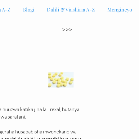
 A-Z
Blogi
Dalili & Viashiria A-Z
Mengineyo
>>>
huuzwa katika jina la Trexal, hufanya 
wa saratani.
majeraha husababisha mwonekano wa 