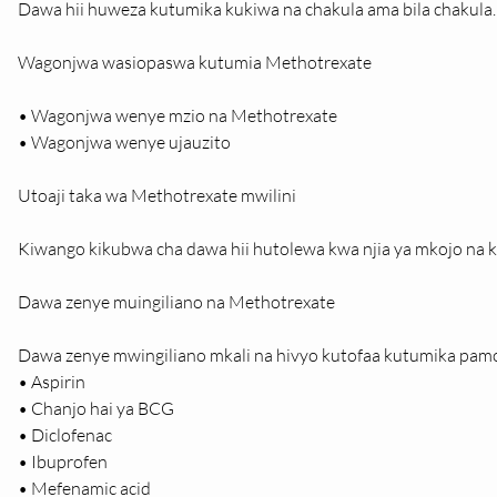
Dawa hii huweza kutumika kukiwa na chakula ama bila chakula.
Wagonjwa wasiopaswa kutumia Methotrexate
• Wagonjwa wenye mzio na Methotrexate
• Wagonjwa wenye ujauzito
Utoaji taka wa Methotrexate mwilini
Kiwango kikubwa cha dawa hii hutolewa kwa njia ya mkojo na k
Dawa zenye muingiliano na Methotrexate
Dawa zenye mwingiliano mkali na hivyo kutofaa kutumika pam
• Aspirin
• Chanjo hai ya BCG
• Diclofenac
• Ibuprofen
• Mefenamic acid