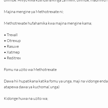
uvimbe. Hivyo kwa kushusha kinga za mwili, uvimbe, maumivu 
Majina mengine ya Methotrexate ni;
Methotrexate hufahamika kwa majina mengine kama;
• Trexall
• Otrexup
• Rasuve
• Xatmep
• Reditrex
Fomu na uzito wa Methotrexate
Dawa hii hupatikana katika fomu ya unga, maji na vidonge end
atapewa dawa ya kuchoma( unga)
Kidonge huwa na uzito wa;