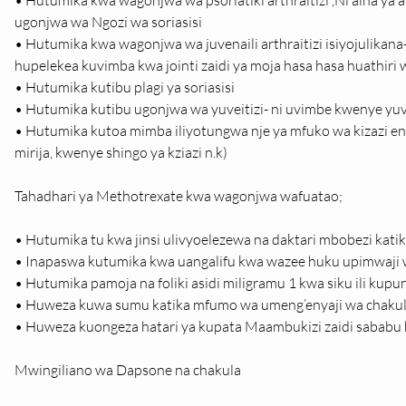
• Hutumika kwa wagonjwa wa psoriatiki arthraitizi ,Ni aina ya a
ugonjwa wa Ngozi wa soriasisi
• Hutumika kwa wagonjwa wa juvenaili arthraitizi isiyojulikana- 
hupelekea kuvimba kwa jointi zaidi ya moja hasa hasa huathiri
• Hutumika kutibu plagi ya soriasisi
• Hutumika kutibu ugonjwa wa yuveitizi- ni uvimbe kwenye yu
• Hutumika kutoa mimba iliyotungwa nje ya mfuko wa kizazi 
mirija, kwenye shingo ya kziazi n.k)
Tahadhari ya Methotrexate kwa wagonjwa wafuatao;
• Hutumika tu kwa jinsi ulivyoelezewa na daktari mbobezi katik
• Inapaswa kutumika kwa uangalifu kwa wazee huku upimwaji wa
• Hutumika pamoja na foliki asidi miligramu 1 kwa siku ili kupu
• Huweza kuwa sumu katika mfumo wa umeng’enyaji wa chakul
• Huweza kuongeza hatari ya kupata Maambukizi zaidi sababu 
Mwingiliano wa Dapsone na chakula