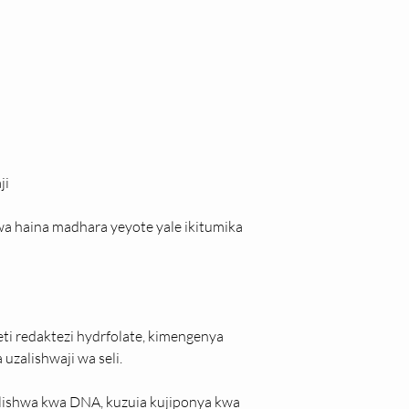
ji
a haina madhara yeyote yale ikitumika 
ti redaktezi hydrfolate, kimengenya 
uzalishwaji wa seli.
ishwa kwa DNA, kuzuia kujiponya kwa 