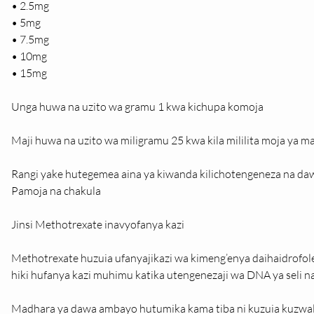
• 2.5mg
• 5mg
• 7.5mg
• 10mg
• 15mg
Unga huwa na uzito wa gramu 1 kwa kichupa komoja
Maji huwa na uzito wa miligramu 25 kwa kila mililita moja ya ma
Rangi yake hutegemea aina ya kiwanda kilichotengeneza na daw
Pamoja na chakula
Jinsi Methotrexate inavyofanya kazi
Methotrexate huzuia ufanyajikazi wa kimeng’enya daihaidrofole
hiki hufanya kazi muhimu katika utengenezaji wa DNA ya seli na 
Madhara ya dawa ambayo hutumika kama tiba ni kuzuia kuzwal