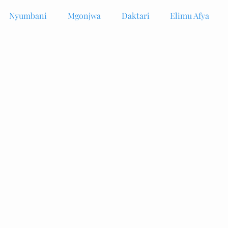
Nyumbani
Mgonjwa
Daktari
Elimu Afya