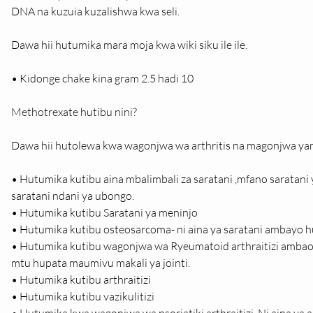
DNA na kuzuia kuzalishwa kwa seli.
Dawa hii hutumika mara moja kwa wiki siku ile ile.
• Kidonge chake kina gram 2.5 hadi 10
Methotrexate hutibu nini?
Dawa hii hutolewa kwa wagonjwa wa arthritis na magonjwa yan
• Hutumika kutibu aina mbalimbali za saratani ,mfano saratani y
saratani ndani ya ubongo.
• Hutumika kutibu Saratani ya meninjo
• Hutumika kutibu osteosarcoma- ni aina ya saratani ambayo h
• Hutumika kutibu wagonjwa wa Ryeumatoid arthraitizi ambao 
mtu hupata maumivu makali ya jointi.
• Hutumika kutibu arthraitizi
• Hutumika kutibu vazikulitizi