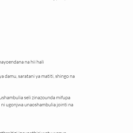
ayoendana na hii hali
a damu, saratani ya matiti, shingo na 
ushambulia seli zinazounda mifupa
ni ugonjwa unaoshambulia jointi na 