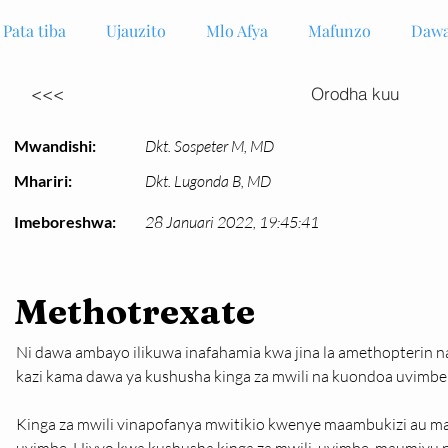
Pata tiba
Ujauzito
Mlo Afya
Mafunzo
Dawa
<<<
Orodha kuu
Mwandishi:
Dkt. Sospeter M, MD
Mhariri:
Dkt. Lugonda B, MD
Imeboreshwa:
28 Januari 2022, 19:45:41
Methotrexate
Ni dawa ambayo ilikuwa inafahamia kwa jina la amethopterin na 
kazi kama dawa ya kushusha kinga za mwili na kuondoa uvimbe 
Kinga za mwili vinapofanya mwitikio kwenye maambukizi au 