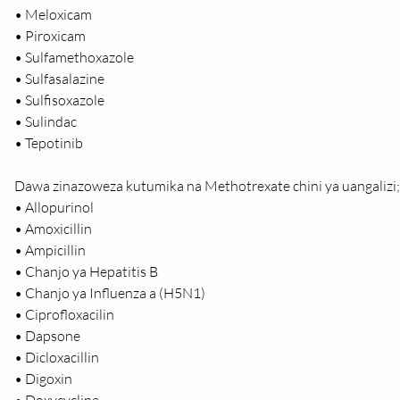
• Meloxicam
• Piroxicam
• Sulfamethoxazole
• Sulfasalazine
• Sulfisoxazole
• Sulindac
• Tepotinib
Dawa zinazoweza kutumika na Methotrexate chini ya uangalizi;
• Allopurinol
• Amoxicillin
• Ampicillin
• Chanjo ya Hepatitis B
• Chanjo ya Influenza a (H5N1)
• Ciprofloxacilin
• Dapsone
• Dicloxacillin
• Digoxin