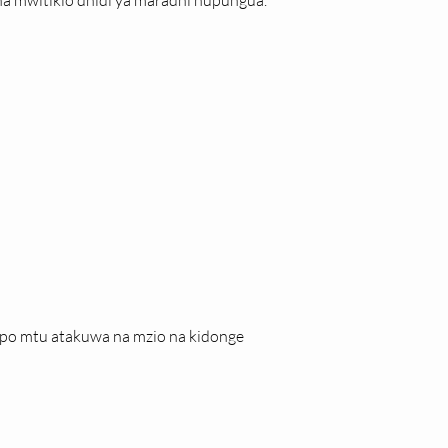
na mwitikio dhidi ya maradhi hupungua.
apo mtu atakuwa na mzio na kidonge 