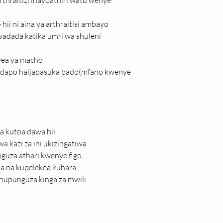
rthraitizi inayoathiri watu wenye 
hii ni aina ya arthraitisi ambayo 
 wadada katika umri wa shuleni
vea ya macho
endapo haijapasuka bado(mfano kwenye 
a kutoa dawa hii
 kazi za ini ukizingatiwa
nguza athari kwenye figo
a na kupelekea kuhara
hupunguza kinga za mwili