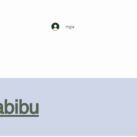
Ingia
abibu