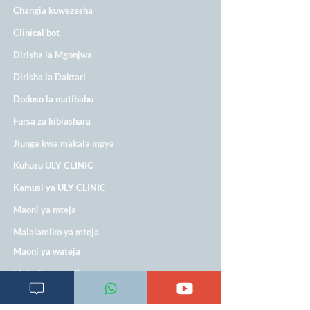
Changia kuwezesha
Clinical bot
Dirisha la Mgonjwa
Dirisha la Daktari
Dodoso la matibabu
Fursa za kibiashara
Jiunge kwa makala mpya
Kuhusu ULY CLINIC
Kamusi ya ULY CLINIC
Maoni ya mteja
Malalamiko ya mteja
Maoni ya wateja
Mahali tunapatikana
Makundi mengine ya
telegram