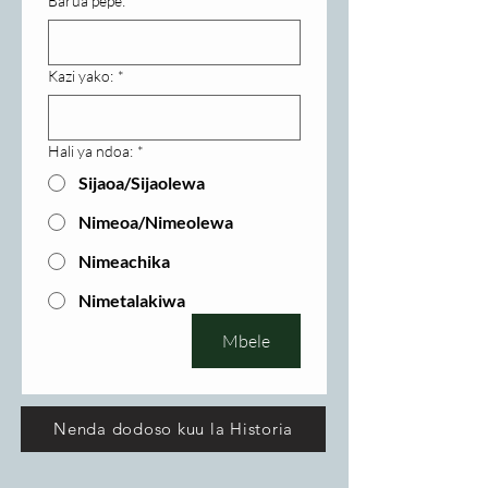
Barua pepe:
Kazi yako:
*
Hali ya ndoa:
*
Sijaoa/Sijaolewa
Nimeoa/Nimeolewa
Nimeachika
Nimetalakiwa
Mbele
Nenda dodoso kuu la Historia