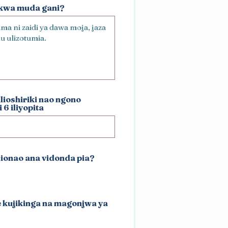
o kwa muda gani?
lioshiriki nao ngono
 6 iliyopita
lionao ana vidonda pia?
e kujikinga na magonjwa ya