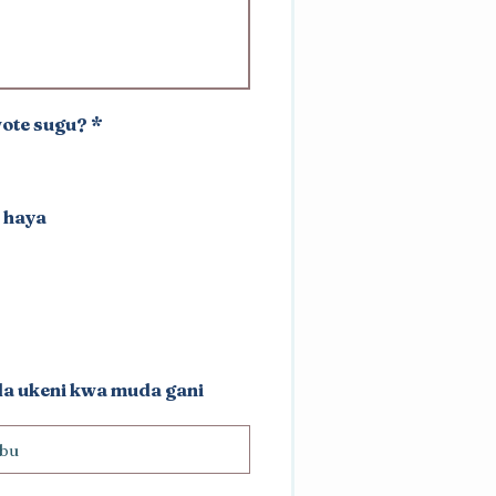
ote sugu?
*
a haya
da ukeni kwa muda gani