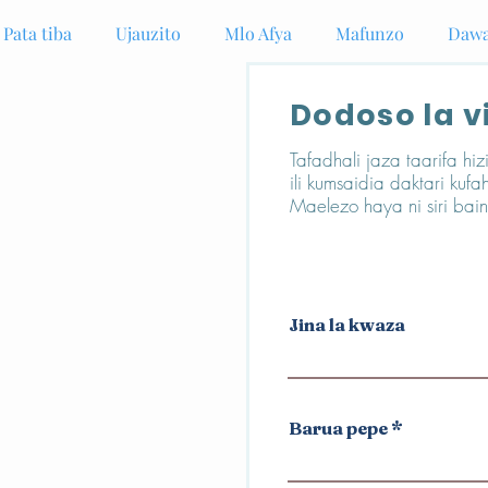
Pata tiba
Ujauzito
Mlo Afya
Mafunzo
Dawa
Dodoso la v
Tafadhali jaza taarifa hi
ili kumsaidia daktari kuf
Maelezo haya ni siri bai
Jina la kwaza
Barua pepe