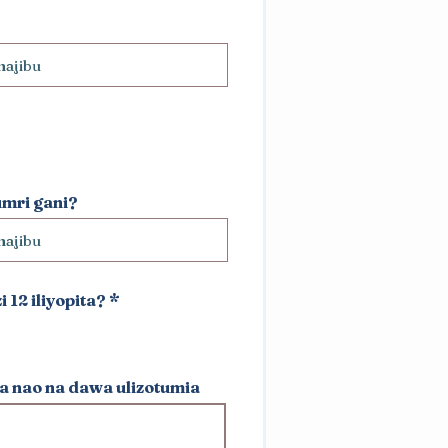
umri gani?
12 iliyopita?
*
a nao na dawa ulizotumia