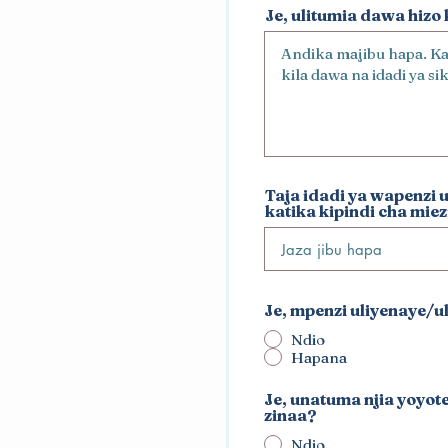
Je, ulitumia dawa hiz
Taja idadi ya wapenzi u
katika kipindi cha miezi
Je, mpenzi uliyenaye/u
Ndio
Hapana
Je, unatuma njia yoyot
zinaa?
Ndio