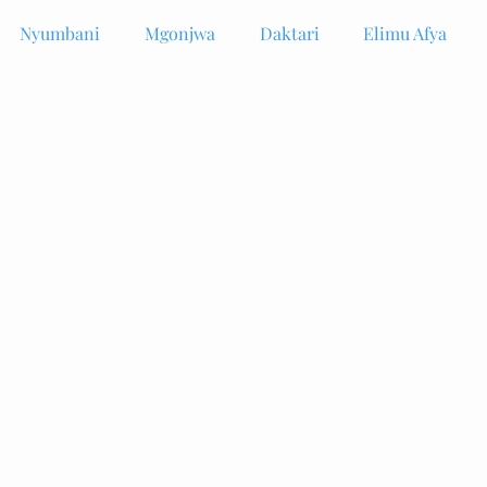
Nyumbani
Mgonjwa
Daktari
Elimu Afya