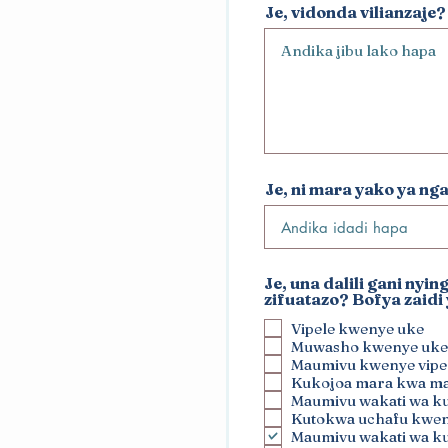
Je, vidonda vilianzaje?
Je, ni mara yako ya ng
Je, una dalili gani nyin
zifuatazo? Bofya zaidi 
Vipele kwenye uke
Muwasho kwenye uke
Maumivu kwenye vipe
Kukojoa mara kwa m
Maumivu wakati wa k
Kutokwa uchafu kwen
Maumivu wakati wa k