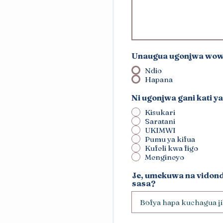
Unaugua ugonjwa wow
Ndio
Hapana
Ni ugonjwa gani kati y
Kisukari
Saratani
UKIMWI
Pumu ya kifua
Kufeli kwa figo
Mengineyo
Je, umekuwa na vidon
sasa?