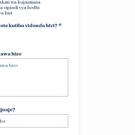
akati wa kujamiana
a vipindi vya hedhi
ya hizi
te kutibu vidonda hivi?
*
dawa hizo
ijuaje?