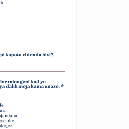
api kupata vidonda hivi?
gine miongoni kati ya
R
ya dalili moja kama unazo.
*
e
q
u
i
le
r
ara
e
ujamiana
d
ye uke
ukojoa