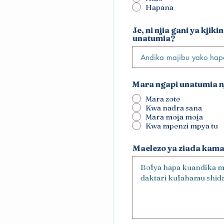
Hapana
Je, ni njia gani ya kji
unatumia?
Mara ngapi unatumia n
Mara zote
Kwa nadra sana
Mara moja moja
Kwa mpenzi mpya tu
Maelezo ya ziada kama