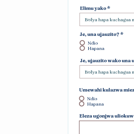
Elimu yako
Je, una ujauzito?
*
Ndio
Hapana
Je, ujauzito wako una 
Umewahi kulazwa miezi 
Ndio
Hapana
Eleza ugonjwa uliokuw