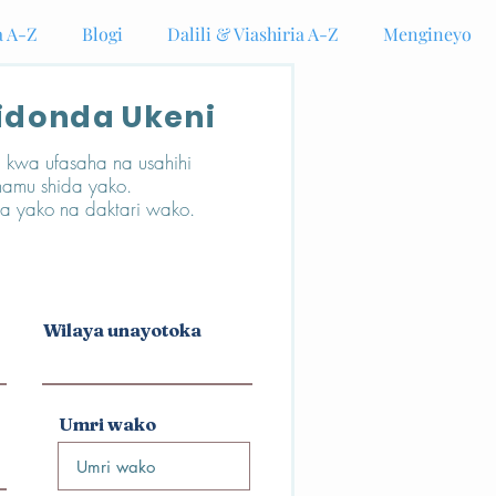
 A-Z
Blogi
Dalili & Viashiria A-Z
Mengineyo
idonda Ukeni
zi kwa ufasaha na usahihi
ahamu shida yako.
na yako na daktari wako.
Wilaya unayotoka
Umri wako