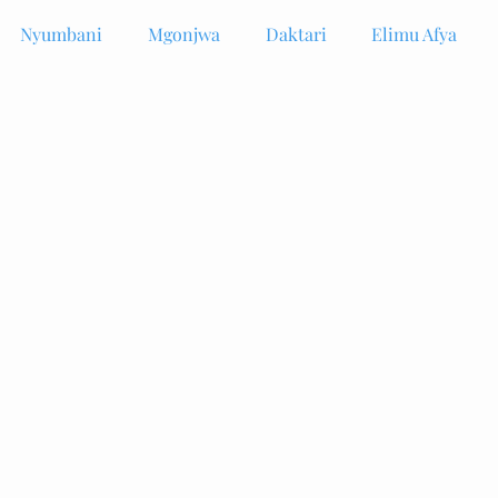
Nyumbani
Mgonjwa
Daktari
Elimu Afya