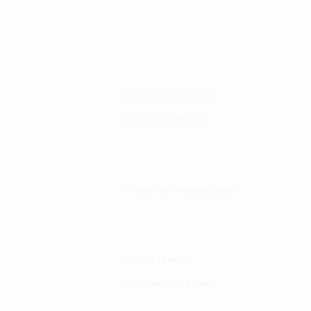
Changia kuwezesha
Clinical bot
Dirisha la Mgonjwa
Dirisha la Daktari
Dodoso la matibabu
Fursa za kibiashara
Jiunge kwa makala mpya
Kuhusu ULY CLINIC
Kamusi ya ULY CLINIC
Maoni ya mteja
Malalamiko ya mteja