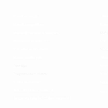
Maoni ya wateja
Timu
Mahali tunapatikana
Utar
Makundi mengine ya
telegram
ULY-C
Matangazo na udhamini
ULY C
​Matibabu ya nyumbani
Vifup
Maono na dira yetu
Tiket
Pata tiba
Vifur
Programu za mafunzo
Viko
Sheria na masharti
Wasi
Tafiti ULY CLINIC Swahili AI
Uchu
Tangazo la Tafiti ULY CLINIC Swahili AI