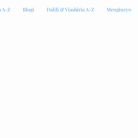
 A-Z
Blogi
Dalili & Viashiria A-Z
Mengineyo