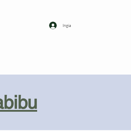
Ingia
abibu