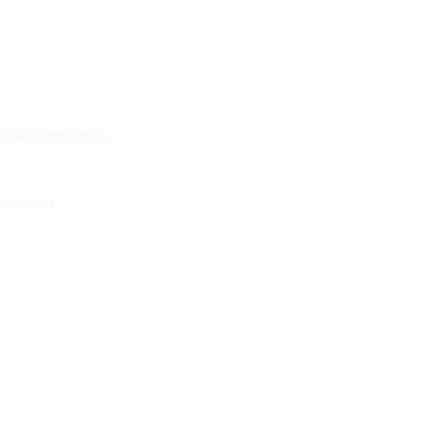
 yetu
atibu wa kupata huduma zetu
linic Application
LINIC project 100,00
0
isho tiba
i ya matibabu
ushi vya tiba
kotoo vya Afya
liana nasi
kuaji Historia CME