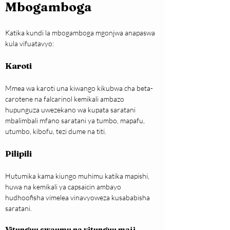
Mbogamboga
Katika kundi la mbogamboga mgonjwa anapaswa 
kula vifuatavyo:
Karoti
Mmea wa karoti una kiwango kikubwa cha beta-
carotene na falcarinol kemikali ambazo 
hupunguza uwezekano wa kupata saratani 
mbalimbali mfano saratani ya tumbo, mapafu, 
utumbo, kibofu, tezi dume na titi.
Pilipili
Hutumika kama kiungo muhimu katika mapishi, 
huwa na kemikali ya capsaicin ambayo 
hudhoofisha vimelea vinavyoweza kusababisha 
saratani.
Vitunguu swaumu na vitunguu maji