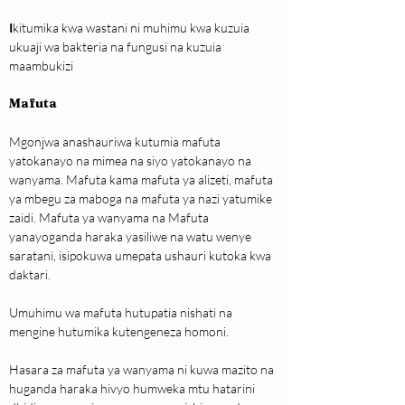
I
kitumika kwa wastani ni muhimu kwa kuzuia 
ukuaji wa bakteria na fungusi na kuzuia 
maambukizi
Mafuta
Mgonjwa anashauriwa kutumia mafuta 
yatokanayo na mimea na siyo yatokanayo na 
wanyama. Mafuta kama mafuta ya alizeti, mafuta 
ya mbegu za maboga na mafuta ya nazi yatumike 
zaidi. Mafuta ya wanyama na Mafuta 
yanayoganda haraka yasiliwe na watu wenye 
saratani, isipokuwa umepata ushauri kutoka kwa 
daktari.
Umuhimu wa mafuta hutupatia nishati na 
mengine hutumika kutengeneza homoni.
Hasara za mafuta ya wanyama ni kuwa mazito na 
huganda haraka hivyo humweka mtu hatarini 