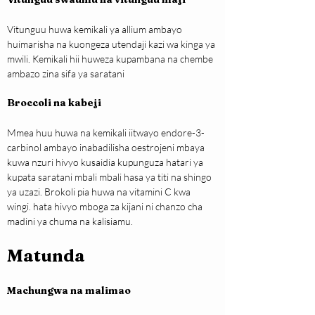
Vitunguu huwa kemikali ya allium ambayo 
huimarisha na kuongeza utendaji kazi wa kinga ya 
mwili. Kemikali hii huweza kupambana na chembe 
ambazo zina sifa ya saratani
Broccoli na kabeji
Mmea huu huwa na kemikali iitwayo endore-3-
carbinol ambayo inabadilisha oestrojeni mbaya 
kuwa nzuri hivyo kusaidia kupunguza hatari ya 
kupata saratani mbali mbali hasa ya titi na shingo 
ya uzazi. Brokoli pia huwa na vitamini C kwa 
wingi. hata hivyo mboga za kijani ni chanzo cha 
madini ya chuma na kalisiamu.
Matunda
Machungwa na malimao