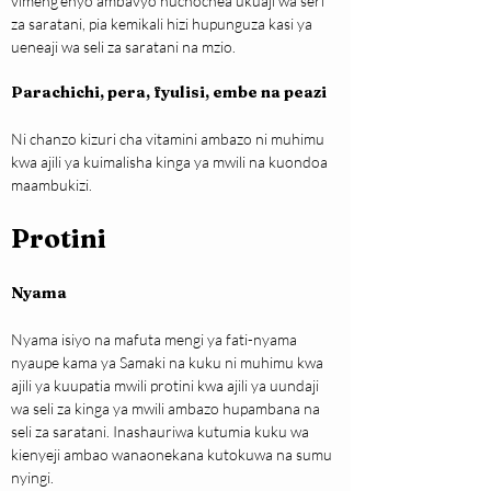
vimeng’enyo ambavyo huchochea ukuaji wa seri 
za saratani, pia kemikali hizi hupunguza kasi ya 
ueneaji wa seli za saratani na mzio.
Parachichi, pera, fyulisi, embe na peazi
Ni chanzo kizuri cha vitamini ambazo ni muhimu 
kwa ajili ya kuimalisha kinga ya mwili na kuondoa 
maambukizi.
Protini
Nyama
Nyama isiyo na mafuta mengi ya fati-nyama 
nyaupe kama ya Samaki na kuku ni muhimu kwa 
ajili ya kuupatia mwili protini kwa ajili ya uundaji 
wa seli za kinga ya mwili ambazo hupambana na 
seli za saratani. Inashauriwa kutumia kuku wa 
kienyeji ambao wanaonekana kutokuwa na sumu 
nyingi.