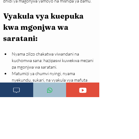
dhidi ya magonjwa yamoyo na mishipa ya damu.
Vyakula vya kuepuka 
kwa mgonjwa wa 
saratani:
Nyama zilizo chakatwa viwandani na 
kuchomwa sana: hazipaswi kuwekwa mezani 
pa mgonjwa wa saratani.
Matumizi ya chumvi nyingi, nyama 
nyekundu, sukari, na vyakula vya mafuta 
mengi hasa yanayoganda kirahisi au yenye 
lehemu mbaya kwa wingi
Pombe, mgonjwa anapaswa kuacha au 
kupunguza matumizi ya pombe
Vidonge vya vitamin, wagonjwa wa saratani 
wanapaswa kuacha kutumia vidonge vya 
vitamini kwa wingi ambazo huzuia madhara 
ya sumu mwilini, dawa za vitamini 
zinapotumika kuzidi kipimo huathiri kazi ya 