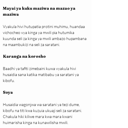
Mayai ya kuku maziwa na mazao ya 
maziwa
Vyakula hivi hutupatia protini muhimu, huandaa 
vichocheo vya kinga ya mwili pia hutumika 
kuunda seli za kinga ya mwili ambazo hupambana 
na maambukizi na seli za saratani.
Karanga na korosho
Baadhi ya tafiti zimebaini kuwa vyakula hivi 
husaidia sana katika matibabu ya saratani ya 
kibofu.
Soya
Husaidia wagonjwa wa saratani ya tezi dume, 
kibofu na titi kwa kuzuia ukuaji seli za saratani. 
Chakula hiki kiliwe mara kwa mara kwani 
huimarisha kinga na kunawilisha mwili.