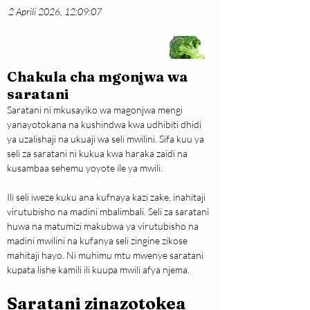
2 Aprili 2026, 12:09:07
Chakula cha mgonjwa wa
saratani
Saratani ni mkusayiko wa magonjwa mengi 
yanayotokana na kushindwa kwa udhibiti dhidi 
ya uzalishaji na ukuaji wa seli mwilini. Sifa kuu ya 
seli za saratani ni kukua kwa haraka zaidi na 
kusambaa sehemu yoyote ile ya mwili.
Ili seli iweze kuku ana kufnaya kazi zake, inahitaji 
virutubisho na madini mbalimbali. Seli za saratani 
huwa na matumizi makubwa ya virutubisho na 
madini mwilini na kufanya seli zingine zikose 
mahitaji hayo. Ni muhimu mtu mwenye saratani 
kupata lishe kamili ili kuupa mwili afya njema.
Saratani zinazotokea 