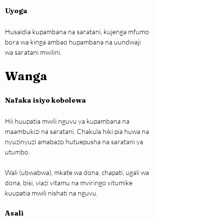
Uyoga
Husaidia kupambana na saratani, kujenga mfumo 
bora wa kinga ambao hupambana na uundwaji 
wa saratani mwilini.
Wanga
Nafaka isiyo kobolewa
Hii huupatia mwili nguvu ya kupambana na 
maambukizi na saratani. Chakula hiki pia huwa na 
nyuzinyuzi amabazo hutuepusha na saratani ya 
utumbo.
Wali (ubwabwa), mkate wa dona, chapati, ugali wa 
dona, bisi, viazi vitamu na mviringo vitumike 
kuupatia mwili nishati na nguvu.
Asali