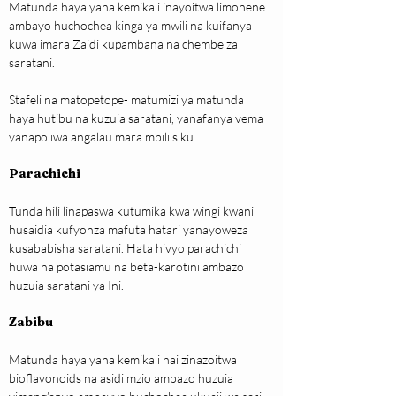
Matunda haya yana kemikali inayoitwa limonene 
ambayo huchochea kinga ya mwili na kuifanya 
kuwa imara Zaidi kupambana na chembe za 
saratani.
Stafeli na matopetope- matumizi ya matunda 
haya hutibu na kuzuia saratani, yanafanya vema 
yanapoliwa angalau mara mbili siku.
Parachichi
Tunda hili linapaswa kutumika kwa wingi kwani 
husaidia kufyonza mafuta hatari yanayoweza 
kusababisha saratani. Hata hivyo parachichi 
huwa na potasiamu na beta-karotini ambazo 
huzuia saratani ya Ini.
Zabibu
Matunda haya yana kemikali hai zinazoitwa 
bioflavonoids na asidi mzio ambazo huzuia 