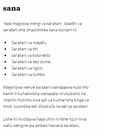
sana
Yapo magojwa mengi ya saratani , baadhi ya 
saratani sita zinazotokea sana duniani ni;
Saratani ya mapafu
Saratani ya titi
saratani ya kolorekto
Saratani ya tezi dume
Saratani ya ngozi
Saratani ya tumbo
Wagonjwa wenye saratani wanapaswa kula mlo 
kamili ili kuhakikisha wanapata virutubisho na 
vitanini muhimu kwa ajili ya kuimarisha kinga ya 
mwili, kuondoa seli zilizokufa na seli za saratani.
Lishe hii iliyotajwa hapa chini ni lishe nzuri kwa 
watu wengine pia ambao hawana saratani;.