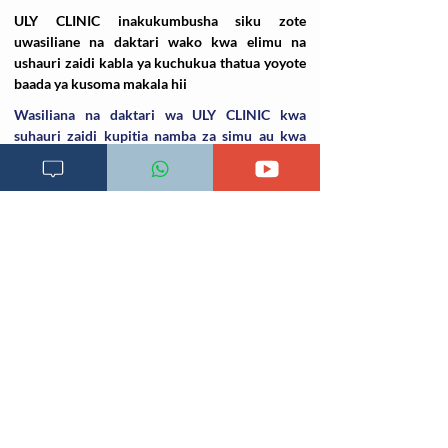
ULY CLINIC inakukumbusha siku zote
uwasiliane na daktari wako kwa elimu na
ushauri zaidi kabla ya kuchukua thatua yoyote
baada ya kusoma makala hii
Wasiliana na daktari wa ULY CLINIC kwa
suhauri zaidi kupitia namba za simu au kwa
kubonyeza '
Pata tiba
' chini ya tovuti hii
Changia kuwezesha
Clinical bot
Dirisha la Mgonjwa
Dirisha la Daktari
Dodoso la matibabu
Fursa za kibiashara
Jiunge kwa makala mpya
Kuhusu ULY CLINIC