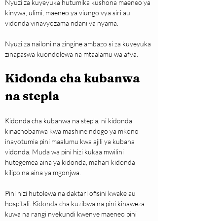
Nyuzi za kuyeyuka hutumika kushona maeneo ya 
kinywa, ulimi, maeneo ya viungo vya siri au 
vidonda vinavyozama ndani ya nyama.
Nyuzi za nailoni na zingine ambazo si za kuyeyuka 
zinapaswa kuondolewa na mtaalamu wa afya.
Kidonda cha kubanwa 
na stepla
Kidonda cha kubanwa na stepla, ni kidonda 
kinachobanwa kwa mashine ndogo ya mkono 
inayotumia pini maalumu kwa ajili ya kubana 
vidonda. Muda wa pini hizi kukaa mwilini 
hutegemea aina ya kidonda, mahari kidonda 
kilipo na aina ya mgonjwa.
Pini hizi hutolewa na daktari ofisini kwake au 
hospitali. Kidonda cha kuzibwa na pini kinaweza 
kuwa na rangi nyekundi kwenye maeneo pini 