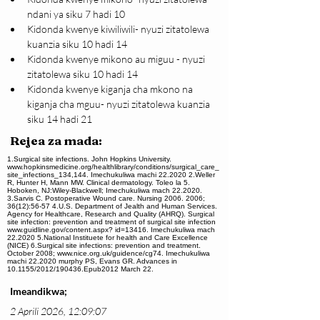
ndani ya siku 7 hadi 10
Kidonda kwenye kiwiliwili- nyuzi zitatolewa 
kuanzia siku 10 hadi 14
Kidonda kwenye mikono au miguu - nyuzi 
zitatolewa siku 10 hadi 14
Kidonda kwenye kiganja cha mkono na 
kiganja cha mguu- nyuzi zitatolewa kuanzia 
siku 14 hadi 21
Rejea za mada:
1.Surgical site infections. John Hopkins University.
www.hopkinsmedicine.org/healthlibrary/conditions/surgical_care_
site_infections_134,144. Imechukuliwa machi 22.2020 2.Weller
R, Hunter H, Mann MW. Clinical dermatology. Toleo la 5.
Hoboken, NJ:Wiley-Blackwell; Imechukuliwa mach 22.2020.
3.Sarvis C. Postoperative Wound care. Nursing 2006. 2006;
36(12):56-57 4.U.S. Department of Jealth and Human Services.
Agency for Healthcare, Research and Quality (AHRQ). Surgical
site infection: prevention and treatment of surgical site infection
www.guidline.gov/content.aspx? id=13416. Imechukuliwa mach
22.2020 5.National Instituete for health and Care Excellence
(NICE) 6.Surgical site infections: prevention and treatment.
October 2008; www.nice.org.uk/guidence/cg74. Imechukuliwa
machi 22.2020 murphy PS, Evans GR. Advances in
10.1155/2012/190436.Epub2012 March 22.
Imeandikwa;
2 Aprili 2026, 12:09:07