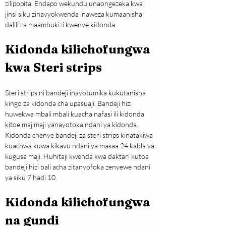
zilipopita. Endapo wekundu unaongezeka kwa 
jinsi siku zinavyokwenda inaweza kumaanisha 
dalili za maambukizi kwenye kidonda.
Kidonda kilichofungwa 
kwa Steri strips
Steri strips ni bandeji inayotumika kukutanisha 
kingo za kidonda cha upasuaji. Bandeji hizi 
huwekwa mbali mbali kuacha nafasi ili kidonda 
kitoe majimaji yanayotoka ndani ya kidonda. 
Kidonda chenye bandeji za steri strips kinatakiwa 
kuachwa kuwa kikavu ndani ya masaa 24 kabla ya 
kugusa maji. Huhitaji kwenda kwa daktari kutoa 
bandeji hizi bali acha zitanyofoka zenyewe ndani 
ya siku 7 hadi 10.
Kidonda kilichofungwa 
na gundi