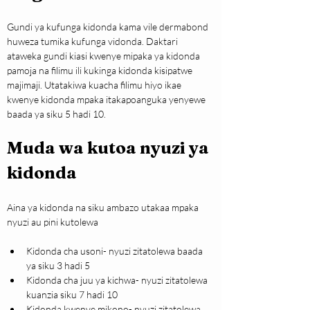
Gundi ya kufunga kidonda kama vile dermabond 
huweza tumika kufunga vidonda. Daktari 
ataweka gundi kiasi kwenye mipaka ya kidonda 
pamoja na filimu ili kukinga kidonda kisipatwe 
majimaji. Utatakiwa kuacha filimu hiyo ikae 
kwenye kidonda mpaka itakapoanguka yenyewe 
baada ya siku 5 hadi 10.
Muda wa kutoa nyuzi ya 
kidonda
Aina ya kidonda na siku ambazo utakaa mpaka 
nyuzi au pini kutolewa
Kidonda cha usoni- nyuzi zitatolewa baada 
ya siku 3 hadi 5
Kidonda cha juu ya kichwa- nyuzi zitatolewa 
kuanzia siku 7 hadi 10
Kidonda kwenye mikono- nyuzi zitatolewa 