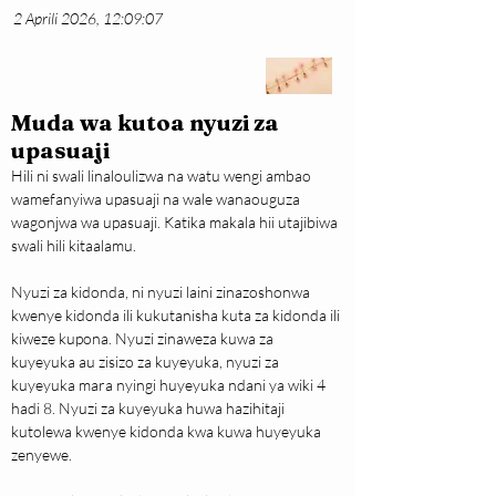
2 Aprili 2026, 12:09:07
Muda wa kutoa nyuzi za
upasuaji
Hili ni swali linaloulizwa na watu wengi ambao 
wamefanyiwa upasuaji na wale wanaouguza 
wagonjwa wa upasuaji. Katika makala hii utajibiwa 
swali hili kitaalamu.
Nyuzi za kidonda, ni nyuzi laini zinazoshonwa 
kwenye kidonda ili kukutanisha kuta za kidonda ili 
kiweze kupona. Nyuzi zinaweza kuwa za 
kuyeyuka au zisizo za kuyeyuka, nyuzi za 
kuyeyuka mara nyingi huyeyuka ndani ya wiki 4 
hadi 8. Nyuzi za kuyeyuka huwa hazihitaji 
kutolewa kwenye kidonda kwa kuwa huyeyuka 
zenyewe.