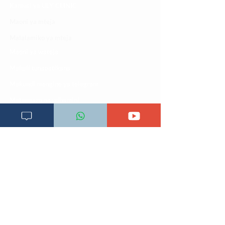
Kamusi ya ULY CLINIC
Maoni ya mteja
Malalamiko ya mteja
Maoni ya wateja
Mahali tunapatikana
Makundi mengine ya
telegram
Matangazo na udhamini
​Matibabu ya nyumbani
Maono na dira yetu
Pata tiba
Programu za mafunzo
Sheria na masharti
Tafiti ULY CLINIC Swahili AI
Tangazo la Tafiti ULY CLINIC Swahili AI