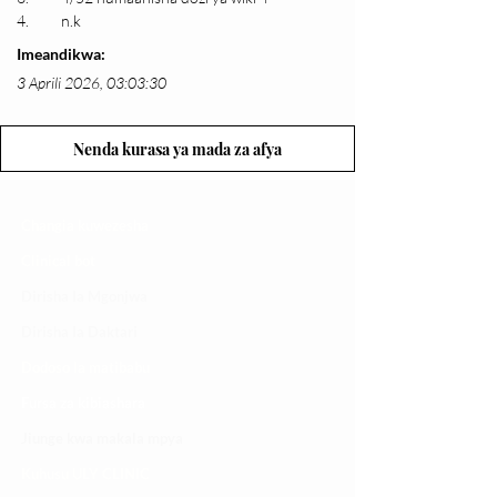
4.	n.k
Imeandikwa:
3 Aprili 2026, 03:03:30
Nenda kurasa ya mada za afya
Changia kuwezesha
Clinical bot
Dirisha la Mgonjwa
Dirisha la Daktari
Dodoso la matibabu
Fursa za kibiashara
Jiunge kwa makala mpya
Kuhusu ULY CLINIC