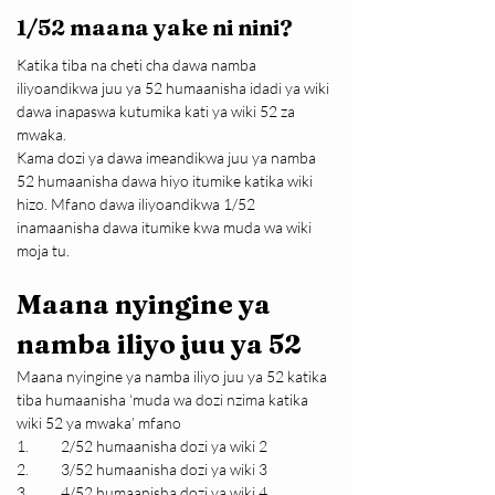
1/52 maana yake ni nini?
Katika tiba na cheti cha dawa namba 
iliyoandikwa juu ya 52 humaanisha idadi ya wiki 
dawa inapaswa kutumika kati ya wiki 52 za 
mwaka.
Kama dozi ya dawa imeandikwa juu ya namba 
52 humaanisha dawa hiyo itumike katika wiki 
hizo. Mfano dawa iliyoandikwa 1/52 
inamaanisha dawa itumike kwa muda wa wiki 
moja tu.
Maana nyingine ya 
namba iliyo juu ya 52
Maana nyingine ya namba iliyo juu ya 52 katika 
tiba humaanisha ‘muda wa dozi nzima katika 
wiki 52 ya mwaka’ mfano
1.	2/52 humaanisha dozi ya wiki 2
2.	3/52 humaanisha dozi ya wiki 3
3.	4/52 humaanisha dozi ya wiki 4