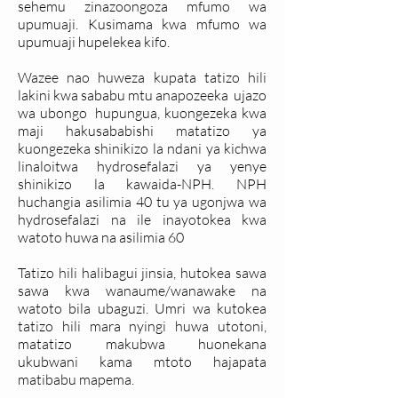
sehemu zinazoongoza mfumo wa
upumuaji. Kusimama kwa mfumo wa
upumuaji hupelekea kifo.
Wazee nao huweza kupata tatizo hili
lakini kwa sababu mtu anapozeeka ujazo
wa ubongo hupungua, kuongezeka kwa
maji hakusababishi matatizo ya
kuongezeka shinikizo la ndani ya kichwa
linaloitwa hydrosefalazi ya yenye
shinikizo la kawaida-NPH. NPH
huchangia asilimia 40 tu ya ugonjwa wa
hydrosefalazi na ile inayotokea kwa
watoto huwa na asilimia 60
Tatizo hili halibagui jinsia, hutokea sawa
sawa kwa wanaume/wanawake na
watoto bila ubaguzi. Umri wa kutokea
tatizo hili mara nyingi huwa utotoni,
matatizo makubwa huonekana
ukubwani kama mtoto hajapata
matibabu mapema.