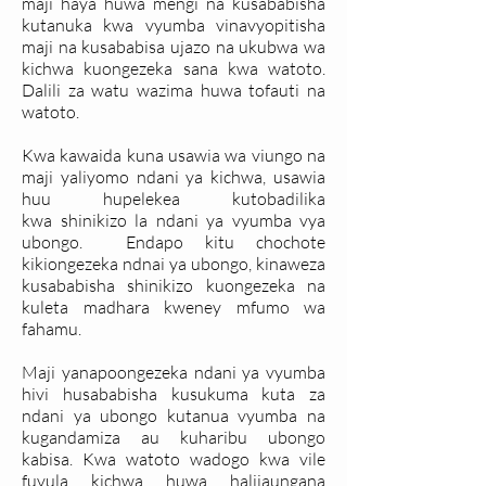
maji haya huwa mengi na kusababisha
kutanuka kwa vyumba vinavyopitisha
maji na kusababisa ujazo na ukubwa wa
kichwa kuongezeka sana kwa watoto.
Dalili za watu wazima huwa tofauti na
watoto.
Kwa kawaida kuna usawia wa viungo na
maji yaliyomo ndani ya kichwa, usawia
huu hupelekea kutobadilika
kwa shinikizo la ndani ya vyumba vya
ubongo. Endapo kitu chochote
kikiongezeka ndnai ya ubongo, kinaweza
kusababisha shinikizo kuongezeka na
kuleta madhara kweney mfumo wa
fahamu.
Maji yanapoongezeka ndani ya vyumba
hivi husababisha kusukuma kuta za
ndani ya ubongo kutanua vyumba na
kugandamiza au kuharibu ubongo
kabisa. Kwa watoto wadogo kwa vile
fuvula kichwa huwa halijaungana