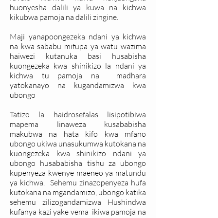
huonyesha dalili ya kuwa na kichwa
kikubwa pamoja na dalili zingine.
Maji yanapoongezeka ndani ya kichwa
na kwa sababu mifupa ya watu wazima
haiwezi kutanuka basi husabisha
kuongezeka kwa shinikizo la ndani ya
kichwa tu pamoja na madhara
yatokanayo na kugandamizwa kwa
ubongo
Tatizo la haidrosefalas lisipotibiwa
mapema linaweza kusababisha
makubwa na hata kifo kwa mfano
ubongo ukiwa unasukumwa kutokana na
kuongezeka kwa shinikizo ndani ya
ubongo husababisha tishu za ubongo
kupenyeza kwenye maeneo ya matundu
ya kichwa. Sehemu zinazopenyeza hufa
kutokana na mgandamizo, ubongo katika
sehemu zilizogandamizwa Hushindwa
kufanya kazi yake vema ikiwa pamoja na