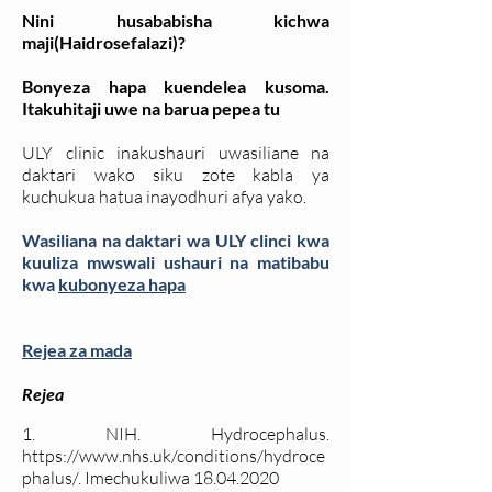
Nini husababisha kichwa
maji(Haidrosefalazi)?
Bonyeza hapa kuendelea kusoma.
Itakuhitaji uwe na barua pepea tu
ULY clinic inakushauri uwasiliane na
daktari wako siku zote kabla ya
kuchukua hatua inayodhuri afya yako.
Wasiliana na daktari wa ULY clinci kwa
kuuliza mwswali ushauri na matibabu
kwa
kubonyeza hapa
Rejea za mada
Rejea
1. NIH. Hydrocephalus.
https://www.nhs.uk/conditions/hydroce
phalus/
. Imechukuliwa
18.04.2020