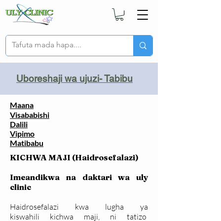
Uboreshaji wa ujuzi- Tabibu
Maana
Visababishi
Dalili
Vipimo
Matibabu
KICHWA MAJI (Haidrosefalazi)
Imeandikwa na daktari wa uly
clinic
Haidrosefalazi kwa lugha ya
kiswahili kichwa maji, ni tatizo