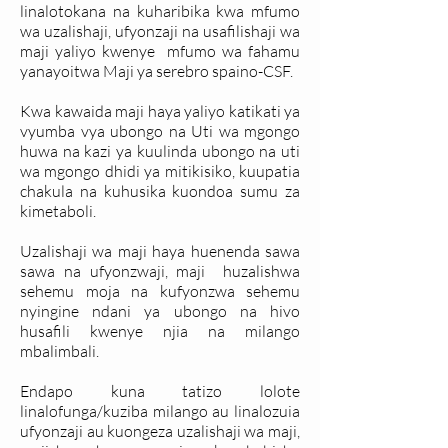
linalotokana na kuharibika kwa mfumo
wa uzalishaji, ufyonzaji na usafilishaji wa
maji yaliyo kwenye mfumo wa fahamu
yanayoitwa Maji ya serebro spaino-CSF.
Kwa kawaida maji haya yaliyo katikati ya
vyumba vya ubongo na Uti wa mgongo
huwa na kazi ya kuulinda ubongo na uti
wa mgongo dhidi ya mitikisiko, kuupatia
chakula na kuhusika kuondoa sumu za
kimetaboli.
Uzalishaji wa maji haya huenenda sawa
sawa na ufyonzwaji, maji huzalishwa
sehemu moja na kufyonzwa sehemu
nyingine ndani ya ubongo na hivo
husafili kwenye njia na milango
mbalimbali.
Endapo kuna tatizo lolote
linalofunga/kuziba milango au linalozuia
ufyonzaji au kuongeza uzalishaji wa maji,