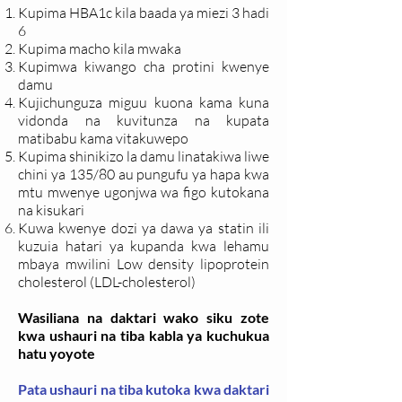
Kupima HBA1c kila baada ya miezi 3 hadi
6
Kupima macho kila mwaka
Kupimwa kiwango cha protini kwenye
damu
Kujichunguza miguu kuona kama kuna
vidonda na kuvitunza na kupata
matibabu kama vitakuwepo
Kupima shinikizo la damu linatakiwa liwe
chini ya 135/80 au pungufu ya hapa kwa
mtu mwenye ugonjwa wa figo kutokana
na kisukari
Kuwa kwenye dozi ya dawa ya statin ili
kuzuia hatari ya kupanda kwa lehamu
mbaya mwilini Low density lipoprotein
cholesterol (LDL-cholesterol)
Wasiliana na daktari wako siku zote
kwa ushauri na tiba kabla ya kuchukua
hatu yoyote
Pata ushauri na tiba kutoka kwa daktari