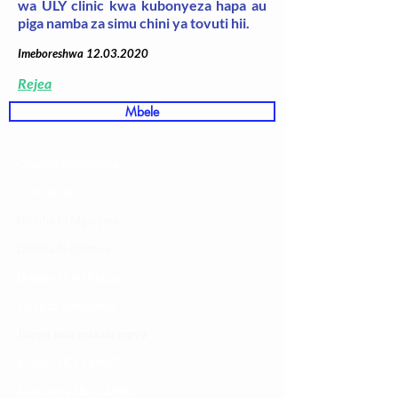
wa ULY clinic kwa kubonyeza hapa au
piga namba za simu chini ya tovuti hii.
Imeboreshwa
12.03.2020
Rejea
Mbele
Changia kuwezesha
Clinical bot
Dirisha la Mgonjwa
Dirisha la Daktari
Dodoso la matibabu
Fursa za kibiashara
Jiunge kwa makala mpya
Kuhusu ULY CLINIC
Kamusi ya ULY CLINIC