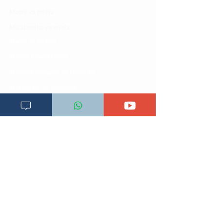
Maoni ya mteja
Malalamiko ya mteja
Maoni ya wateja
Mahali tunapatikana
Makundi mengine ya
telegram
Matangazo na udhamini
​Matibabu ya nyumbani
Maono na dira yetu
Pata tiba
Programu za mafunzo
Sheria na masharti
Tafiti ULY CLINIC Swahili AI
Tangazo la Tafiti ULY CLINIC Swahili AI
Timu yetu