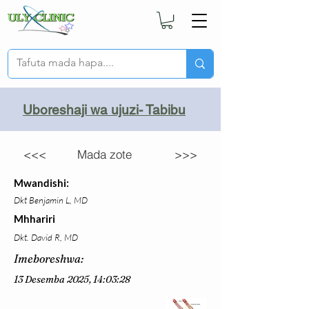
Uboreshaji wa ujuzi- Tabibu
<<<
Mada zote
>>>
Mwandishi:
Dkt Benjamin L, MD
Mhhariri
Dkt. David R, MD
Imeboreshwa:
13 Desemba 2025, 14:03:28