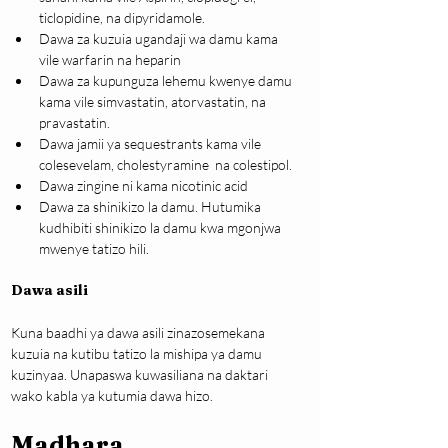
ticlopidine, na dipyridamole.
Dawa za kuzuia ugandaji wa damu kama 
vile warfarin na heparin
Dawa za kupunguza lehemu kwenye damu 
kama vile simvastatin, atorvastatin, na 
pravastatin. 
Dawa jamii ya sequestrants kama vile 
colesevelam, cholestyramine  na colestipol.
Dawa zingine ni kama nicotinic acid
Dawa za shinikizo la damu. Hutumika 
kudhibiti shinikizo la damu kwa mgonjwa 
mwenye tatizo hili.
Dawa asili
Kuna baadhi ya dawa asili zinazosemekana 
kuzuia na kutibu tatizo la mishipa ya damu 
kuzinyaa. Unapaswa kuwasiliana na daktari 
wako kabla ya kutumia dawa hizo.
Madhara