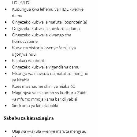
LDL/VLDL
Kupungua kwa lehemu ya HDL kwenye 
damu
Ongezeko kubwa la mafuta lipoprotein(a)
Ongezeko kubwa la shinikizo la damu
Ongezeko kubwa la kiwango cha 
homocysteine
Kuwa na historia kwenye familia ya 
ugonjwa huu
Kisukari na obeziti
Ongezeko kubwa la vigandisha damu
Msongo wa mawazo na matatizo mengine 
ya kitabia
Kues mwanaume chini ya miaka 60
Magonjwa ya michomo ys kudhuru Zaidi 
ya mfumo mmoja kama baridi yabisi
Sindromu ya kimetaboliki
Sababu za kimazingira
Ulaji wa vyakula vyenye mafuta mengi au 