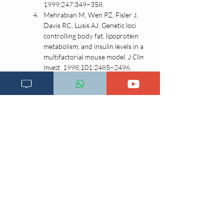
1999;247:349–358.
Mehrabian M, Wen PZ, Fisler J, 
Davis RC, Lusis AJ. Genetic loci 
controlling body fat, lipoprotein 
metabolism, and insulin levels in a 
multifactorial mouse model. 
J Clin 
Invest
. 1998;101:2485–2496.
Lusis AJ, Weinreb A, Drake TA. 
Genetic determinants of 
atherosclerosis. In: Topol EJ, 
editor. 
Textbook of Cardiovascular 
Medicine
. Philadelphia: Lippincott-
Raven; 1998. p. 2389–2413.
Goldbourt U, Neufeld HN. Genetic 
aspects of arteriosclerosis. 
Arteriosclerosis
. 1988;6:357–377.
Smithies O, Maeda N. Gene 
targeting approaches to complex 
diseases: atherosclerosis and 
essential hypertension. 
Proc Natl 
Acad Sci U S A
. 1995;92:5266–