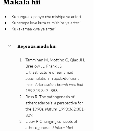
Makala hii
Kupungua kipenyo cha mishipa ya arteri
Kunenepa kwa kuta za mishipa ya arteri
Kukakamaa kwa ya arteri
Rejea za mada hii:
Tamminen M, Mottino G, Qiao JH, 
Breslow JL, Frank JS. 
Ultrastructure of early lipid 
accumulation in apoE-deficient 
mice. 
Arterioscler Thromb Vasc Biol
. 
1999;19:847–853.
Ross R. The pathogenesis of 
atherosclerosis: a perspective for 
the 1990s. 
Nature
. 1993;362:801–
809.
Libby P. Changing concepts of 
atherogenesis. 
J Intern Med
. 