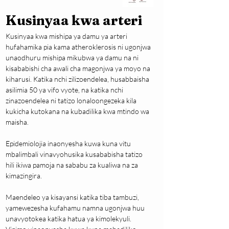
Kusinyaa kwa arteri
Kusinyaa kwa mishipa ya damu ya arteri 
hufahamika pia kama atheroklerosis ni ugonjwa 
unaodhuru mishipa mikubwa ya damu na ni 
kisababishi cha awali cha magonjwa ya moyo na 
kiharusi. Katika nchi zilizoendelea, husabbaisha 
asilimia 50 ya vifo vyote, na katika nchi 
zinazoendelea ni tatizo lonaloongezeka kila 
kukicha kutokana na kubadilika kwa mtindo wa 
maisha.
Epidemiolojia inaonyesha kuwa kuna vitu 
mbalimbali vinavyohusika kusababisha tatizo 
hili ikiwa pamoja na sababu za kualiwa na za 
kimazingira.
Maendeleo ya kisayansi katika tiba tambuzi, 
yamewezesha kufahamu namna ugonjwa huu 
unavyotokea katika hatua ya kimolekyuli. 