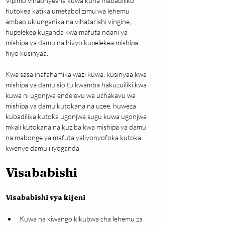
Vipimo vinaonyesha kuwa kuna mabadiliko 
hutokea katika umetabolizimu wa lehemu 
ambao ukiunganika na vihatarishi vingine, 
hupelekea kuganda kwa mafuta ndani ya 
mishipa ya damu na hivyo kupelekea mishipa 
hiyo kusinyaa.
Kwa sasa inafahamika wazi kuwa, kusinyaa kwa 
mishipa ya damu sio tu kwamba hakuzuiliki kwa 
kuwa ni ugonjwa endelevu wa uchakavu wa 
mishipa ya damu kutokana na uzee, huweza 
kubadilika kutoka ugonjwa sugu kuwa ugonjwa 
mkali kutokana na kuziba kwa mishipa ya damu 
na mabonge ya mafuta yaliyonyofoka kutoka 
kwenye damu iliyoganda.
Visababishi
Visababishi vya kijeni
Kuwa na kiwango kikubwa cha lehemu za 