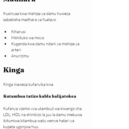
Kusinyaa kwa mishipa ya damu huweza 
sababisha madhara ya fuatayo
Kiharusi
Mshituko wa moyo
Kuganda kwa damu ndani ya mishipa ya 
arteri
Anurizimu
Kinga
Kinga inaweza kufanyika kwa
Kutambua tatizo kabla halijatokea
Kufanya vipimo vya utambuzi wa kiwango cha 
LDL, HDL na shinikizo la juu la damu imekuwa 
ikitumiwa kitambua watu wenye hatari ya 
kupata ugonjwa huu. 