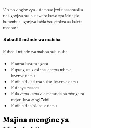
Vipimo vingine vya kutambua jeni zinazohusika 
na ugonjwa huu vinaweza kuwa vya faida pia 
kutambua ugonjwa kabla haujatokea au kuleta 
madhara.
Kubadili mtindo wa maisha
Kubadili mtindo wa maisha huhusisha;
Kuacha kuvuta sigara
Kupunguza kiasi cha lehemu mbaya 
kwenye damu
Kudhibiti kiasi cha sukari kwenye damu
Kufanya mazoezi
Kula vema kama vile matunda na mboga za 
majani kwa wingi Zaidi
Kudhibiti shinikizo la damu
Majina mengine ya 