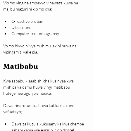
Vipimo vingine ambavyo vinaweza kuwa na 
majibu mazuri ni kipimo cha;
C-reactive protein
Ultrasound
Computerized tomography
Vpimo hivyo ni vya muhimu lakini huwa na 
vipingamizi vake pia.
Matibabu
Kwa sababu kisaabishi cha kusinyaa kwa 
mishipa ya damu huwa vingi, matibabu 
hutegemea ugonjwa husika.
Dawa zinazotumika huwa katika makundi 
yafuatayo;
Dawa za kuzuia kukusanyika kwa chembe 
sahani kama vile Aspirin, clopidogrel, 