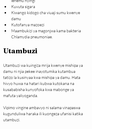
lehemu nyingi
Kuvuta sigara
Kiwango kidogo cha viuaji sumu kwenye 
damu
Kutofanya mazoezi
Maambukizi ya magonjwa kama bakteria 
Chlamydia pneumoniae.
Utambuzi
Utambuzi wa kuingiza mrija kwenye mishipa ya 
damu ni njia pekee inayotumika kutambua 
tatizo la kusinyaa kwa mishipa ya damu. Hata 
hivyo huwa na hatari kubwa kutokana na 
kusababisha kunyofoka kwa mabonge ya 
mafuta yaliyoganda. 
Vipimo vingine ambavyo ni salama vinapaswa 
kugunduliwa haraka ili kuongeza ufanisi katika 
utambuzi.