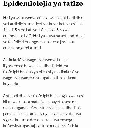
Epidemiolojia ya tatizo
Hali ya watu wenye afya kuwa na antibodi dhidi 
ya kardiolipin umeripotiwa kuwa kati ya asilimia 
1 hadi 5.6 na kati ya 1.0 mpaka 3.6 kwa 
antibody za LAC. Hali ya kuwa na antibodi dhidi 
ya fosfolipid huongezeka pia kwa jinsi mtu 
anavyoongezeka umri.
Asilimia 40 ya wagonjwa wenye Lupus 
iliyosambaa huwa na antibodi dhidi ya 
fosfolipid hata hivyo ni chini ya asilimia 40 ya 
wagonjwa wanaweza kupata tatizo la damu 
kuganda.
Antibodi dhidi ya fosfolipid huchangia kwa kiasi 
kikubwa kupata matatizo yanayotokana na 
damu kuganda. Kwa mtu mwenye antibodi hizi 
pamoja na vihatarishi vingine kama uvutaji wa 
sigara, kutumia dawa za uzazi wa mpango, 
kufanyiwa upasuaji, kutulia muda mrefu bila 