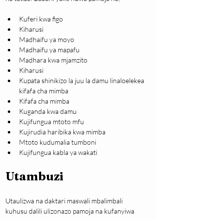
Kuferi kwa figo
Kiharusi
Madhaifu ya moyo
Madhaifu ya mapafu
Madhara kwa mjamzito
Kiharusi
Kupata shinikizo la juu la damu linaloelekea 
kifafa cha mimba
Kifafa cha mimba
Kuganda kwa damu
Kujifungua mtoto mfu
Kujirudia haribika kwa mimba
Mtoto kudumalia tumboni
Kujifungua kabla ya wakati
Utambuzi
Utaulizwa na daktari maswali mbalimbali 
kuhusu dalili ulizonazo pamoja na kufanyiwa 