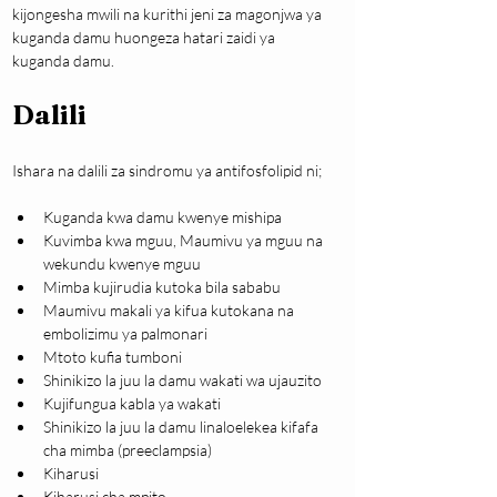
kijongesha mwili na kurithi jeni za magonjwa ya 
kuganda damu huongeza hatari zaidi ya 
kuganda damu.
Dalili
Ishara na dalili za sindromu ya antifosfolipid ni;
Kuganda kwa damu kwenye mishipa
Kuvimba kwa mguu, Maumivu ya mguu na 
wekundu kwenye mguu
Mimba kujirudia kutoka bila sababu
Maumivu makali ya kifua kutokana na 
embolizimu ya palmonari
Mtoto kufia tumboni
Shinikizo la juu la damu wakati wa ujauzito
Kujifungua kabla ya wakati
Shinikizo la juu la damu linaloelekea kifafa 
cha mimba (preeclampsia)
Kiharusi
Kiharusi cha mpito