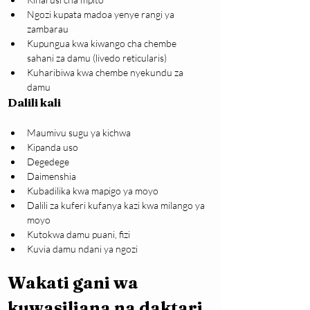
Ngozi kupata madoa yenye rangi ya 
zambarau
Kupungua kwa kiwango cha chembe 
sahani za damu (livedo reticularis)
Kuharibiwa kwa chembe nyekundu za 
damu
Dalili kali
Maumivu sugu ya kichwa
Kipanda uso
Degedege
Daimenshia
Kubadilika kwa mapigo ya moyo
Dalili za kuferi kufanya kazi kwa milango ya 
moyo
Kutokwa damu puani, fizi
Kuvia damu ndani ya ngozi
Wakati gani wa 
kuwasiliana na daktari