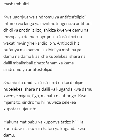
mashambulizi.
Kwa ugonjwa wa sindromu ya antifosfolipidi, 
mfumo wa kinga ya mwili hutengeneza antibodi 
dhidi ya protini zilizojishikiza kwenye damu na 
mishipa ya damu zenye jina la fosfolipid na 
wakati mwingine kardiolipin. Antibodi hizi 
hufanya mashambulizi dhidi ya mishipa ya 
damu na damu kiasi cha kupelekea ishara na 
dalili mbalimbali zinazofahamika kama 
sindromu ya antifosfolipid
Shambulio dhidi ya fosfolipid na kardiolipin 
hupelekea ishara na dalili ya kuganda kwa damu 
kwenye miguu, figo, mapafu na ubongo. Kwa 
mjamzito, sindromu hii huweza pelekea 
kupoteza ujauzito.
Hakuna matibabu ya kuponya tatizo hili, ila 
kuna dawa za kuzuia hatari ya kuganda kwa 
damu.