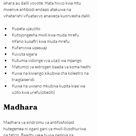
ishara au dalili yoyote. Hata hivyo kwa mtu 
mwenye antibodi endapo atakuwa na 
vihatarishi vifuatavyo anaweza kuonyesha dalili;
Kupata ujauzito
Kutojongesha mwili kwa muda mrefu 
mfano kusafiri kwa muda mrefu
Kufanyiwa upasuaji
Kuvuta sigara
Kutumia vidonge vya uzazi wa mpango
Matumizi ya estrogen baada ya koma hedhi
Kuwa na kiwango kikubwa cha kolestro na 
traiglaiseridi
Kuwa na uwiano mkubwa kupita kiasi wa 
uzito kwa urefu(obeziti)
Madhara
Madhara ya sindromu ya antifosfolipid 
hutegemea ni ogani gani ya mwili iliyodhuriwa 
na tatizo. Baadhi yake huwa pamoja na;