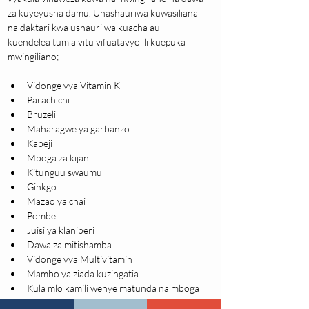
za kuyeyusha damu. Unashauriwa kuwasiliana 
na daktari kwa ushauri wa kuacha au 
kuendelea tumia vitu vifuatavyo ili kuepuka 
mwingiliano;
Vidonge vya Vitamin K
Parachichi
Bruzeli
Maharagwe ya garbanzo
Kabeji
Mboga za kijani
Kitunguu swaumu
Ginkgo
Mazao ya chai
Pombe
Juisi ya klaniberi
Dawa za mitishamba
Vidonge vya Multivitamin
Mambo ya ziada kuzingatia
Kula mlo kamili wenye matunda na mboga 
za majani kwa wingi wakati huo dhibiti kiasi 