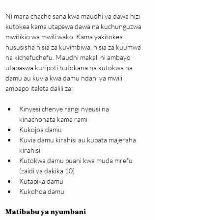
Ni mara chache sana kwa maudhi ya dawa hizi 
kutokea kama utapewa dawa na kuchunguzwa 
mwitikio wa mwili wako. Kama yakitokea 
hususisha hisia za kuvimbiwa, hisia za kuumwa 
na kichefuchefu. Maudhi makali ni ambayo 
utapaswa kuripoti hutokana na kutokwa na 
damu au kuvia kwa damu ndani ya mwili 
ambapo italeta dalili za;
Kinyesi chenye rangi nyeusi na 
kinachonata kama rami
Kukojoa damu
Kuvia damu kirahisi au kupata majeraha 
kirahisi
Kutokwa damu puani kwa muda mrefu 
(zaidi ya dakika 10)
Kutapika damu
Kukohoa damu
Matibabu ya nyumbani