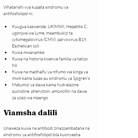
Vihatarishi vya kupata sindromu ya 
antifosfolipid ni;
Kuugua kaswende, UKIMWI, Hepatitis C, 
ugonjwa wa Lyme, maambukizi ta 
cytomegalovirus (CMV), parvovirus B19, 
Eschelician coli
Kuwa mwanamke
Kuwa na historia kwenye familia ya tatizo 
hili
Kuwa na madhaifu ya mfumo wa kinga ya 
mwili kama lupas au sindromu ya Sjogren's
Matumizi ya dawa kama hydralazine 
quinidine, phenytoin, amoxicillin na dawa 
za uzazi wa mpango
Viamsha dalili
Unaweza kuwa na antibodi zinazoambatana na 
sindromu ya antifosfolipid bila kuonyesha 