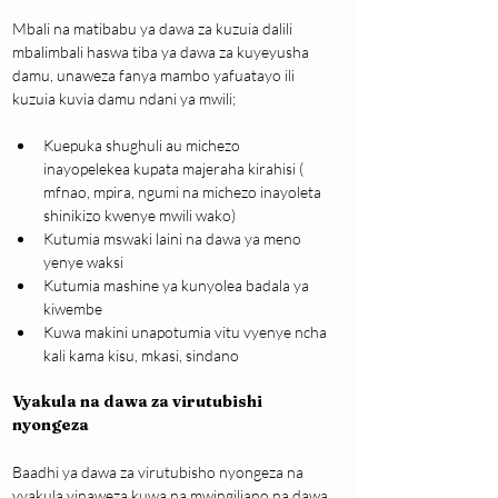
Mbali na matibabu ya dawa za kuzuia dalili 
mbalimbali haswa tiba ya dawa za kuyeyusha 
damu, unaweza fanya mambo yafuatayo ili 
kuzuia kuvia damu ndani ya mwili;
Kuepuka shughuli au michezo 
inayopelekea kupata majeraha kirahisi ( 
mfnao, mpira, ngumi na michezo inayoleta 
shinikizo kwenye mwili wako)
Kutumia mswaki laini na dawa ya meno 
yenye waksi
Kutumia mashine ya kunyolea badala ya 
kiwembe
Kuwa makini unapotumia vitu vyenye ncha 
kali kama kisu, mkasi, sindano
Vyakula na dawa za virutubishi 
nyongeza
Baadhi ya dawa za virutubisho nyongeza na 
vyakula vinaweza kuwa na mwingiliano na dawa 