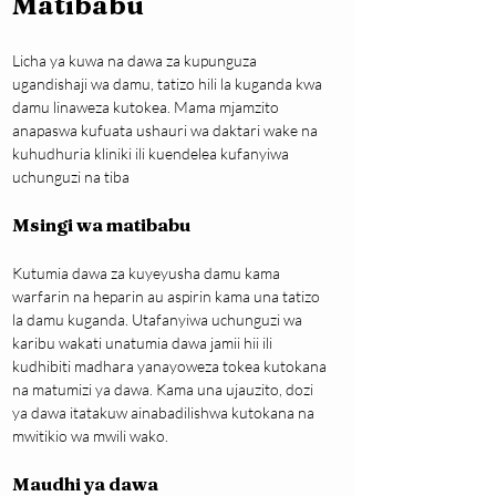
Matibabu
Licha ya kuwa na dawa za kupunguza 
ugandishaji wa damu, tatizo hili la kuganda kwa 
damu linaweza kutokea. Mama mjamzito 
anapaswa kufuata ushauri wa daktari wake na 
kuhudhuria kliniki ili kuendelea kufanyiwa 
uchunguzi na tiba
Msingi wa matibabu
Kutumia dawa za kuyeyusha damu kama 
warfarin na heparin au aspirin kama una tatizo 
la damu kuganda. Utafanyiwa uchunguzi wa 
karibu wakati unatumia dawa jamii hii ili 
kudhibiti madhara yanayoweza tokea kutokana 
na matumizi ya dawa. Kama una ujauzito, dozi 
ya dawa itatakuw ainabadilishwa kutokana na 
mwitikio wa mwili wako.
Maudhi ya dawa