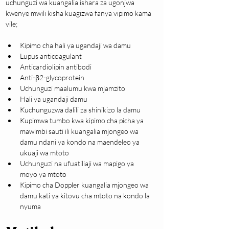
uchunguzi wa kuangalia ishara za ugonjwa 
kwenye mwili kisha kuagizwa fanya vipimo kama 
vile;
Kipimo cha hali ya ugandaji wa damu
Lupus anticoagulant
Anticardiolipin antibodi
Anti-β2-glycoprotein
Uchunguzi maalumu kwa mjamzito
Hali ya ugandaji damu
Kuchunguzwa dalili za shinikizo la damu
Kupimwa tumbo kwa kipimo cha picha ya 
mawimbi sauti ili kuangalia mjongeo wa 
damu ndani ya kondo na maendeleo ya 
ukuaji wa mtoto
Uchunguzi na ufuatiliaji wa mapigo ya 
moyo ya mtoto
Kipimo cha Doppler kuangalia mjongeo wa 
damu kati ya kitovu cha mtoto na kondo la 
nyuma