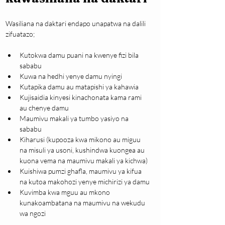
Wasiliana na daktari endapo unapatwa na dalili 
zifuatazo;
Kutokwa damu puani na kwenye fizi bila 
sababu
Kuwa na hedhi yenye damu nyingi
Kutapika damu au matapishi ya kahawia
Kujisaidia kinyesi kinachonata kama rami 
au chenye damu
Maumivu makali ya tumbo yasiyo na 
sababu
Kiharusi (kupooza kwa mikono au miguu 
na misuli ya usoni, kushindwa kuongea au 
kuona vema na maumivu makali ya kichwa)
Kuishiwa pumzi ghafla, maumivu ya kifua 
na kutoa makohozi yenye michirizi ya damu
Kuvimba kwa mguu au mkono 
kunakoambatana na maumivu na wekudu 
wa ngozi