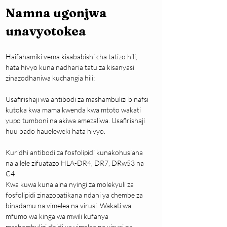
Namna ugonjwa 
unavyotokea
Haifahamiki vema kisababishi cha tatizo hili, 
hata hivyo kuna nadharia tatu za kisanyasi 
zinazodhaniwa kuchangia hili;
Usafirishaji wa antibodi za mashambulizi binafsi 
kutoka kwa mama kwenda kwa mtoto wakati 
yupo tumboni na akiwa amezaliwa. Usafirishaji 
huu bado haueleweki hata hivyo.
Kuridhi antibodi za fosfolipidi kunakohusiana 
na allele zifuatazo HLA-DR4, DR7, DRw53 na 
C4
Kwa kuwa kuna aina nyingi za molekyuli za 
fosfolipidi zinazopatikana ndani ya chembe za 
binadamu na vimelea na virusi. Wakati wa 
mfumo wa kinga wa mwili kufanya 
mashambulizi dhidi ya vimelea na virusi na 