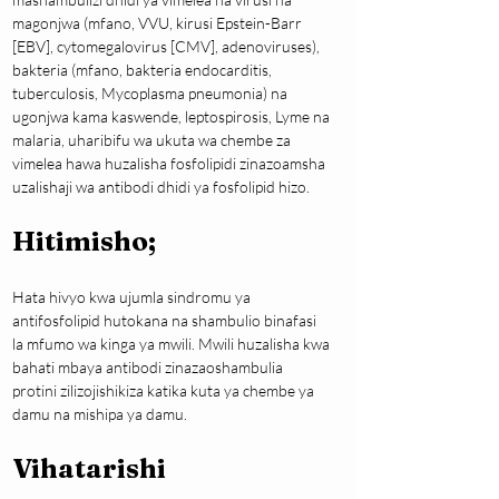
magonjwa (mfano, VVU, kirusi Epstein-Barr 
[EBV], cytomegalovirus [CMV], adenoviruses), 
bakteria (mfano, bakteria endocarditis, 
tuberculosis, Mycoplasma pneumonia) na 
ugonjwa kama kaswende, leptospirosis, Lyme na 
malaria, uharibifu wa ukuta wa chembe za 
vimelea hawa huzalisha fosfolipidi zinazoamsha 
uzalishaji wa antibodi dhidi ya fosfolipid hizo.
Hitimisho;
Hata hivyo kwa ujumla sindromu ya 
antifosfolipid hutokana na shambulio binafasi 
la mfumo wa kinga ya mwili. Mwili huzalisha kwa 
bahati mbaya antibodi zinazaoshambulia 
protini zilizojishikiza katika kuta ya chembe ya 
damu na mishipa ya damu.
Vihatarishi