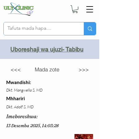
Uboreshaji wa ujuzi- Tabibu
<<<
Mada zote
>>>
Mwandishi:
Dkt. Mangwella S, MD
Mhhariri
Dkt. Adolf S, MD
Imeboreshwa:
13 Desemba 2025, 14:03:28