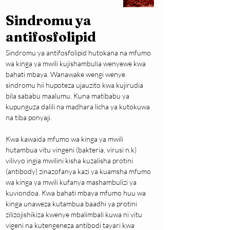
Sindromu ya
antifosfolipid
Sindromu ya antifosfolipid hutokana na mfumo 
wa kinga ya mwili kujishambulia wenyewe kwa 
bahati mbaya. Wanawake wengi wenye 
sindromu hii hupoteza ujauzito kwa kujirudia 
bila sababu maalumu. Kuna matibabu ya 
kupunguza dalili na madhara licha ya kutokuwa 
na tiba ponyaji.
Kwa kawaida mfumo wa kinga ya mwili 
hutambua vitu vingeni (bakteria, virusi n.k) 
vilivyo ingia mwilini kisha kuzalisha protini 
(antibody) zinazofanya kazi ya kuamsha mfumo 
wa kinga ya mwili kufanya mashambulizi ya 
kuviondoa. Kwa bahati mbaya mfumo huu wa 
kinga unaweza kutambua baadhi ya protini 
zilizojishikiza kwenye mbalimbali kuwa ni vitu 
vigeni na kutengeneza antibodi tayari kwa 