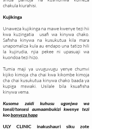
chakula kiurahisi.
Kujikinga
Unaweza kujikinga na mawe kwenye tezi hii
kwa kuzingatia usafi wa kinywa chako.
Safisha kinywa na kusukutua kila mara
unapomaliza kula au endapo una tatizo hili
la kujirudia, njia pekee ni upasuaji wa
kuondoa tezi hizo.
Tumia maji ya uvuguvugu yenye chumvi
kijiko kimoja cha chai kwa kikombe kimoja
cha chai kusukutua kinywa chako baada ya
kupiga mswaki. Usilale bila ksuafisha
kinywa vema.
Kusoma zaidi kuhusu ugonjwa wa
tonsil/tonsesi aumaambukizi kwenye tezi
koo
bonyeza hapa
ULY CLINIC inakushauri siku zote