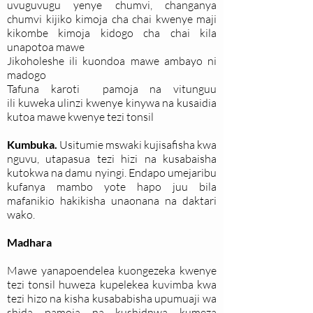
uvuguvugu yenye chumvi, changanya
chumvi kijiko kimoja cha chai kwenye maji
kikombe kimoja kidogo cha chai kila
unapotoa mawe
Jikoholeshe ili kuondoa mawe ambayo ni
madogo
Tafuna karoti pamoja na vitunguu
ili kuweka ulinzi kwenye kinywa na kusaidia
kutoa mawe kwenye tezi tonsil
Kumbuka.
Usitumie mswaki kujisafisha kwa
nguvu, utapasua tezi hizi na kusabaisha
kutokwa na damu nyingi. Endapo umejaribu
kufanya mambo yote hapo juu bila
mafanikio hakikisha unaonana na daktari
wako.
Madhara
Mawe yanapoendelea kuongezeka kwenye
tezi tonsil huweza kupelekea kuvimba kwa
tezi hizo na kisha kusababisha upumuaji wa
shida pamoja na kushidnwa kumeza