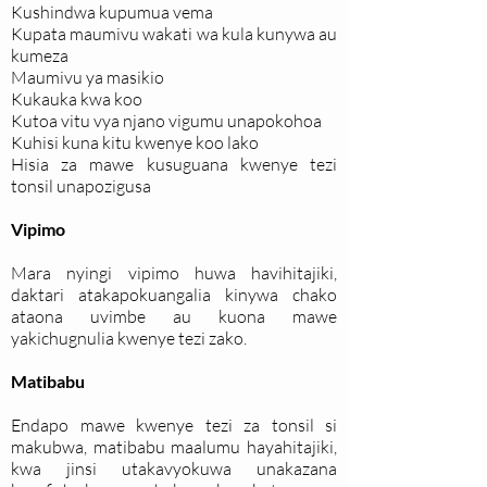
Kushindwa kupumua vema
Kupata maumivu wakati wa kula kunywa au
kumeza
Maumivu ya masikio
Kukauka kwa koo
Kutoa vitu vya njano vigumu unapokohoa
Kuhisi kuna kitu kwenye koo lako
Hisia za mawe kusuguana kwenye tezi
tonsil unapozigusa
Vipimo
Mara nyingi vipimo huwa havihitajiki,
daktari atakapokuangalia kinywa chako
ataona uvimbe au kuona mawe
yakichugnulia kwenye tezi zako.
Matibabu
Endapo mawe kwenye tezi za tonsil si
makubwa, matibabu maalumu hayahitajiki,
kwa jinsi utakavyokuwa unakazana