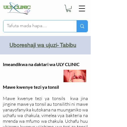
Uboreshaji wa ujuzi- Tabibu
Imeandikwa na daktari wa ULY CLINIC
Mawe kwenye tezi ya tonsil
Mawe kwenye tezi ya tonsils kwa jina
jingine mawe ya tonsil au tonsilithi ni mawe
yanayofanyika kutokana na muunganiko wa
uchafu wa chakula, vimelea vya bakteria na
mrenda wa mfumo wa chakula. Uchafu huu
ukizama kwenye vijishimo vya tezi za tonsil