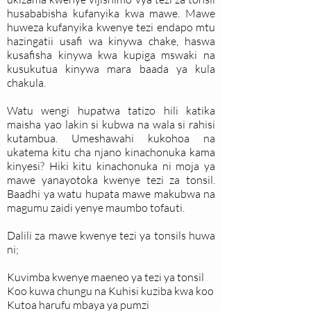
husababisha kufanyika kwa mawe. Mawe
huweza kufanyika kwenye tezi endapo mtu
hazingatii usafi wa kinywa chake, haswa
kusafisha kinywa kwa kupiga mswaki na
kusukutua kinywa mara baada ya kula
chakula.
Watu wengi hupatwa tatizo hili katika
maisha yao lakin si kubwa na wala si rahisi
kutambua. Umeshawahi kukohoa na
ukatema kitu cha njano kinachonuka kama
kinyesi? Hiki kitu kinachonuka ni moja ya
mawe yanayotoka kwenye tezi za tonsil.
Baadhi ya watu hupata mawe makubwa na
magumu zaidi yenye maumbo tofauti.
Dalili za mawe kwenye tezi ya tonsils huwa
ni;
Kuvimba kwenye maeneo ya tezi ya tonsil
Koo kuwa chungu na Kuhisi kuziba kwa koo
Kutoa harufu mbaya ya pumzi