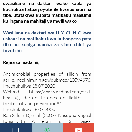
uwasiliane na daktari wako kabla ya
kuchukua hatua yoyote ile kwa ushauri na
tiba, utatakiwa kupata matibabu maalumu
kulingana na mahitaji ya mwili wako.
Wasiliana na daktari wa ULY CLINIC kwa
ushauri na matibabu kwa kubonyeza
pata
tiba
au kupiga namba za simu chini ya
tovuti hii.
Rejea za mada hii,
Antimicrobial properties of allicin from
garlic.
ncbi.nlm.nih.gov/pubmed/10594976
.
Imechukuliwa
18.07.2020
Webmd.
https://www.webmd.com/oral-
health/guide/tonsil-stones-tonsilloliths-
treatment-and-prevention#1
.
Imechukuliwa
18.07.2020
Ben Salem D, et al. (2007). Nasopharyngeal
tonsillolith: A report of 31 cases.
ncbi.nlm.nih.gov/pubmed/17372553
.