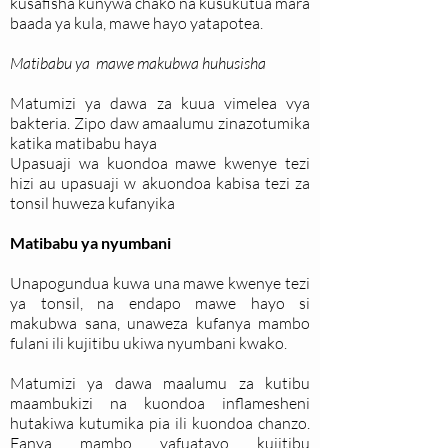
kusafisha kunywa chako na kusukutua mara
baada ya kula, mawe hayo yatapotea.
Matibabu ya mawe makubwa huhusisha
Matumizi ya dawa za kuua vimelea vya
bakteria. Zipo daw amaalumu zinazotumika
katika matibabu haya
Upasuaji wa kuondoa mawe kwenye tezi
hizi au upasuaji w akuondoa kabisa tezi za
tonsil huweza kufanyika
Matibabu ya nyumbani
Unapogundua kuwa una mawe kwenye tezi
ya tonsil, na endapo mawe hayo si
makubwa sana, unaweza kufanya mambo
fulani ili kujitibu ukiwa nyumbani kwako.
Matumizi ya dawa maalumu za kutibu
maambukizi na kuondoa inflamesheni
hutakiwa kutumika pia ili kuondoa chanzo.
Fanya mambo yafuatayo kujitibu