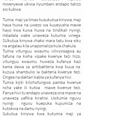
mwenyewe ukiwa nyumbani endapo tatizo
sio kubwa;
Tumia maji ya limao kusukutua kinywa, maji
haya huwa na uwezo wa kuyeyusha mawe
hayo kwa kuwa huwa na tindikali nyingi,
mbadala wake unaweza kutumia vinega.
SUkutua kinywa chako mara tatu kwa siku
na angalau kila unapomaliza kula chakula.
Tumia vitunguu swaumu vilivyosagwa au
tafuna na kisha vipake kwenye tezi hizo,
vitunguu swaumu huweza kufanya kazi
kama dawa za antibakteria kwa kuua na
kuzuia shambulio la bakteria kwenye tezi.
Ongea na daktari kabla ya kufanya hivi
Tumia kijiti kilichofungwa pamba kwenye
ncha yake ili kutoa mawe kwenye tezi.
Fanya hivi tu endapo unaweza ona mawe na
unaweza yafikia kirahisi. Usitumie nguvu
nyingi nguvu kuepuka kujiumiza na
kutokwa na damu nyingi.
Sukutua kinywa kwa kutumia maji ya