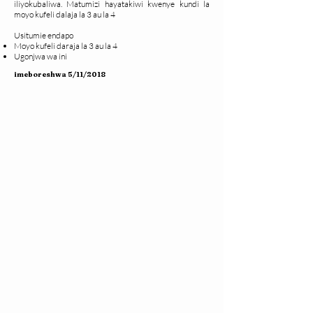
iliyokubaliwa. Matumizi hayatakiwi kwenye kundi la
moyo kufeli dalaja la 3 au la 4
Usitumie endapo
Moyo kufeli daraja la 3 au la 4
Ugonjwa wa ini
imeboreshwa 5/11/2018