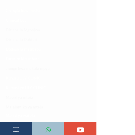
Changia kuwezesha
Clinical bot
Dirisha la Mgonjwa
Dirisha la Daktari
Dodoso la matibabu
Fursa za kibiashara
Jiunge kwa makala mpya
Kuhusu ULY CLINIC
Kamusi ya ULY CLINIC
Maoni ya mteja
Malalamiko ya mteja
Maoni ya wateja
Mahali tunapatikana
Makundi mengine ya
telegram