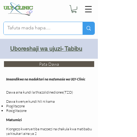
Uboreshaji wa ujuzi- Tabibu
Pata Dawa
Imeandikwa na madaktari na mafamasia wa ULY-Clinic
Dawa aina kundi la thiazolidinediones(TZD)
Dawa kwenye kundi hili ni kama
Pioglitazone
Rosiglitazone
Matumizi
Kiongezo kwenye tiba mazoezi na chakula kwa matibabu
ya kisukari aina ya 2