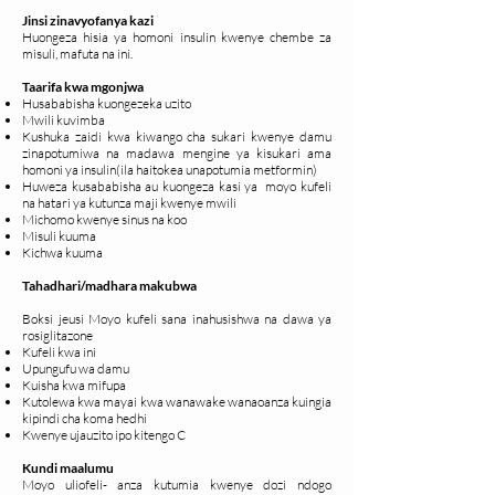
Jinsi zinavyofanya kazi
Huongeza hisia ya homoni insulin kwenye chembe za
misuli, mafuta na ini.
Taarifa kwa mgonjwa
Husababisha kuongezeka uzito
Mwili kuvimba
Kushuka zaidi kwa kiwango cha sukari kwenye damu
zinapotumiwa na madawa mengine ya kisukari ama
homoni ya insulin(ila haitokea unapotumia metformin)
Huweza kusababisha au kuongeza kasi ya moyo kufeli
na hatari ya kutunza maji kwenye mwili
Michomo kwenye sinus na koo
Misuli kuuma
Kichwa kuuma
Tahadhari/madhara makubwa
Boksi jeusi Moyo kufeli sana inahusishwa na dawa ya
rosiglitazone
Kufeli kwa ini
Upungufu wa damu
Kuisha kwa mifupa
Kutolewa kwa mayai kwa wanawake wanaoanza kuingia
kipindi cha koma hedhi
Kwenye ujauzito ipo kitengo C
Kundi maalumu
Moyo uliofeli- anza kutumia kwenye dozi ndogo