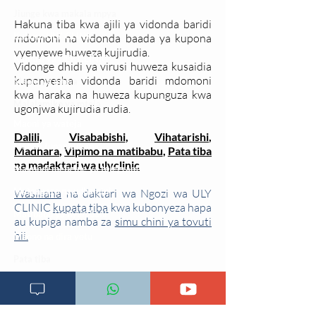
Jiunge kwa makala mpya
Hakuna tiba kwa ajili ya vidonda baridi
Kuhusu ULY CLINIC
mdomoni na vidonda baada ya kupona
vyenyewe huweza kujirudia.
Kamusi ya ULY CLINIC
Vidonge dhidi ya virusi huweza kusaidia
kuponyesha vidonda baridi mdomoni
Maoni ya mteja
kwa haraka na huweza kupunguza kwa
Malalamiko ya mteja
ugonjwa kujirudia rudia.
Maoni ya wateja
Dalili,
Visababishi
,
Vihatarishi
,
Mahali tunapatikana
Madhara
,
Vipimo na matibabu
,
Pata tiba
na madaktari wa ulyclinic
Makundi mengine ya
telegram
Matangazo na udhamini
Wasiliana
na daktari wa Ngozi wa ULY
CLINIC
kupata tiba
kwa kubonyeza hapa
​Matibabu ya nyumbani
au kupiga namba za
simu chini ya tovuti
hii.
Maono na dira yetu
Pata tiba
Programu za mafunzo
Sheria na masharti