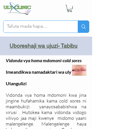
Uboreshaji wa ujuzi- Tabibu
Vidonda vya homa mdomoni-cold sores
Imeandikwa namadaktari wa uly clinic
Utangulizi
Vidonda vya homa mdomoni kwa jina
jingine hufahamika kama cold sores ni
maambukizi yanayosababishwa na
virusi . Hutokea kama vidonda vidogo
vilivyo jaa maji kwenye midomo yaani
malengelenge. Malengelenge haya