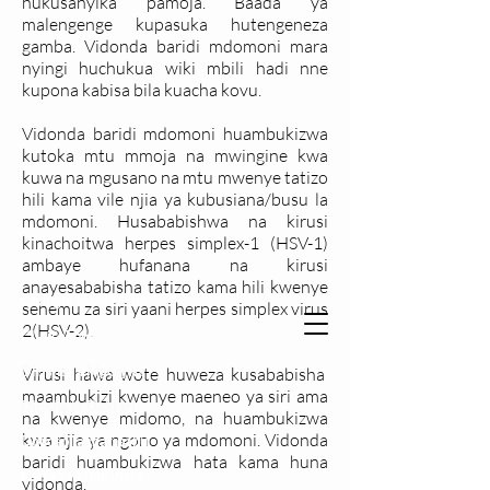
hukusanyika pamoja. Baada ya
malengenge kupasuka hutengeneza
gamba. Vidonda baridi mdomoni mara
nyingi huchukua wiki mbili hadi nne
kupona kabisa bila kuacha kovu.
Vidonda baridi mdomoni huambukizwa
kutoka mtu mmoja na mwingine kwa
kuwa na mgusano na mtu mwenye tatizo
hili kama vile njia ya kubusiana/busu la
mdomoni. Husababishwa na kirusi
kinachoitwa herpes simplex-1 (HSV-1)
ambaye hufanana na kirusi
anayesababisha tatizo kama hili kwenye
Changia kuwezesha
sehemu za siri yaani herpes simplex virus
2(HSV-2).
Clinical bot
Dirisha la Mgonjwa
Virusi hawa wote huweza kusababisha
maambukizi kwenye maeneo ya siri ama
Dirisha la Daktari
na kwenye midomo, na huambukizwa
kwa njia ya ngono ya mdomoni. Vidonda
Dodoso la matibabu
baridi huambukizwa hata kama huna
Fursa za kibiashara
vidonda.